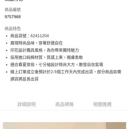
信用卡一次付款
商品編號
信用卡分期付款
9757968
3 期 0 利率 每期
NT$733
21家銀行
商品特色
6 期 0 利率 每期
NT$366
21家銀行
合作金庫商業銀行
第一商業銀行
商品貨號：62411204
華南商業銀行
彰化商業銀行
12 期 0 利率 每期
NT$183
21家銀行
合作金庫商業銀行
第一商業銀行
展現時尚品味，穿著舒適自在
上海商業儲蓄銀行
台北富邦商業銀行
華南商業銀行
彰化商業銀行
合作金庫商業銀行
第一商業銀行
超商取貨付款
國泰世華商業銀行
兆豐國際商業銀行
印花設計獨具風格，為你帶來獨特魅力
上海商業儲蓄銀行
台北富邦商業銀行
華南商業銀行
彰化商業銀行
臺灣中小企業銀行
台中商業銀行
採用進口純棉材質，質感上乘，親膚柔軟
國泰世華商業銀行
兆豐國際商業銀行
LINE Pay
上海商業儲蓄銀行
台北富邦商業銀行
匯豐（台灣）商業銀行
華泰商業銀行
臺灣中小企業銀行
台中商業銀行
適合春夏穿搭，七分袖設計時尚大方，散發自信氣場
國泰世華商業銀行
兆豐國際商業銀行
聯邦商業銀行
遠東國際商業銀行
匯豐（台灣）商業銀行
華泰商業銀行
Apple Pay
線上訂單成立後預計於2-5個工作天內完成出貨，部分商品如需
臺灣中小企業銀行
台中商業銀行
元大商業銀行
永豐商業銀行
聯邦商業銀行
遠東國際商業銀行
匯豐（台灣）商業銀行
華泰商業銀行
調貨將延長出貨
玉山商業銀行
星展（台灣）商業銀行
街口支付
元大商業銀行
永豐商業銀行
聯邦商業銀行
遠東國際商業銀行
台新國際商業銀行
中國信託商業銀行
玉山商業銀行
星展（台灣）商業銀行
元大商業銀行
永豐商業銀行
台灣樂天信用卡公司
悠遊付
台新國際商業銀行
中國信託商業銀行
玉山商業銀行
星展（台灣）商業銀行
台灣樂天信用卡公司
台新國際商業銀行
中國信託商業銀行
Google Pay
詳細說明
商品規格
相關推薦
台灣樂天信用卡公司
全盈+PAY
AFTEE先享後付