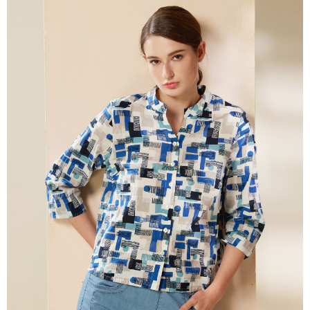
相關說明
【關於「AFTEE先享後付」】
ATM付款
AFTEE先享後付是「在收到商品之後才付款」的支付方式。 讓您購物簡單
便利好安心！
貨到付款
１．簡單：不需註冊會員、不需綁卡、不需儲值。
２．便利：只要手機號碼，簡訊認證，即可結帳。
３．安心：先確認商品／服務後，再付款。
運送方式
【「AFTEE先享後付」結帳流程】
全家超商取貨付款
１．於結帳方式選擇「AFTEE先享後付」後，將跳轉至「AFTEE先享後付」
每筆NT$100，滿NT$2,000(含以上)免運費
結帳頁面，進行簡訊認證並確認金額後，即可完成結帳。
２．訂單成立數日內，您將收到繳費通知簡訊。
付款後全家超商取貨
３．收到繳費通知簡訊後14天內，點擊此簡訊中的連結，可透過四大超商／
ATM／網路銀行／等多元方式進行付款，方視為交易完成。
每筆NT$100，滿NT$2,000(含以上)免運費
※ 請注意：結帳手續完成當下不需立刻繳費，但若您需要取消訂單，請聯絡
購買商品的店家。未經商家同意取消之訂單仍視為有效，需透過AFTEE先享
7-11超商取貨付款
後付繳納相關費用。
每筆NT$100，滿NT$2,000(含以上)免運費
※ 交易是否成功請以「AFTEE先享後付 」之結帳頁面顯示為準，若有關於
是否繳費成功／繳費後需取消欲退款等相關疑問，請聯繫「AFTEE先享後付
客戶支援中心」
https://netprotections.freshdesk.com/support/home
付款後7-11超商取貨
每筆NT$100，滿NT$2,000(含以上)免運費
【注意事項】
１．透過由恩沛科技股份有限公司提供之「AFTEE先享後付」服務完成之交
新竹物流宅配
易，需依本服務之必要範圍內提供個人資料，並將交易相關給付款項請求債
權轉讓予恩沛科技股份有限公司。