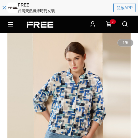
FREE
開啟APP
台灣天然纖維時尚女裝
0
1
/
6