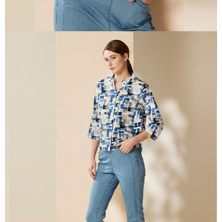
每筆NT$100，滿NT$2,000(含以上)免運費
２．關於個人資料處理事宜，請瀏覽以下網址：
https://aftee.tw/terms/#terms3
付款後門市自取
３．未成年的使用者請事先徵得法定代理人或監護人之同意方可使用
免運費
「AFTEE先享後付」，若未經同意申辦者引起之損失，本公司不負相關責
任。
貨到付款
４．使用「AFTEE先享後付」時，將依據個別帳號之用戶狀況，依本公司即
時審查核予不同之上限額度；若仍有額度不足之情形，本公司將視審查結果
每筆NT$100，滿NT$2,000(含以上)免運費
請求用戶進行身份認證。
５．嚴禁一人註冊多個帳號或使用他人資訊註冊。若發現惡意使用之情形，
恩沛科技股份有限公司將有權停止該用戶之使用額度並採取法律行動。