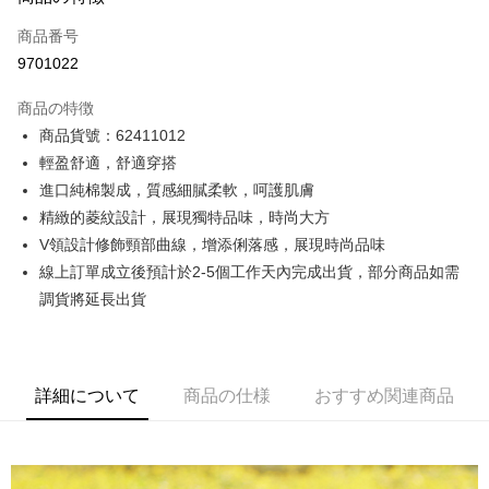
クレジットカード1回払い
商品番号
クレジットカード分割払い
9701022
3回払い、金利0、毎回
NT$633
21行の銀行
商品の特徴
6回払い、金利0、毎回
NT$316
21行の銀行
合作金庫商業銀行
第一商業銀行
商品貨號：62411012
華南商業銀行
彰化商業銀行
12回払い、金利0、毎回
NT$158
21行の銀行
合作金庫商業銀行
第一商業銀行
輕盈舒適，舒適穿搭
上海商業儲蓄銀行
台北富邦商業銀行
華南商業銀行
彰化商業銀行
合作金庫商業銀行
第一商業銀行
コンビニ店頭代金引換
国泰世華商業銀行
兆豐國際商業銀行
進口純棉製成，質感細膩柔軟，呵護肌膚
上海商業儲蓄銀行
台北富邦商業銀行
華南商業銀行
彰化商業銀行
台湾中小企業銀行
台中商業銀行
精緻的菱紋設計，展現獨特品味，時尚大方
国泰世華商業銀行
兆豐國際商業銀行
LINE Pay
上海商業儲蓄銀行
台北富邦商業銀行
HSBC(台湾)商業銀行
華泰商業銀行
台湾中小企業銀行
台中商業銀行
V領設計修飾頸部曲線，增添俐落感，展現時尚品味
国泰世華商業銀行
兆豐國際商業銀行
聯邦商業銀行
遠東国際商業銀行
HSBC(台湾)商業銀行
華泰商業銀行
Apple Pay
線上訂單成立後預計於2-5個工作天內完成出貨，部分商品如需
台湾中小企業銀行
台中商業銀行
元大商業銀行
永豐商業銀行
聯邦商業銀行
遠東国際商業銀行
HSBC(台湾)商業銀行
華泰商業銀行
調貨將延長出貨
玉山商業銀行
星展(台湾)商業銀行
JKOPAY
元大商業銀行
永豐商業銀行
聯邦商業銀行
遠東国際商業銀行
台新國際商業銀行
中国信託商業銀行
玉山商業銀行
星展(台湾)商業銀行
元大商業銀行
永豐商業銀行
台湾楽天クレジットカード会社
Easy Wallet
台新國際商業銀行
中国信託商業銀行
玉山商業銀行
星展(台湾)商業銀行
台湾楽天クレジットカード会社
台新國際商業銀行
中国信託商業銀行
Google Pay
詳細について
商品の仕様
おすすめ関連商品
台湾楽天クレジットカード会社
Plus Pay
AFTEE代金後払い