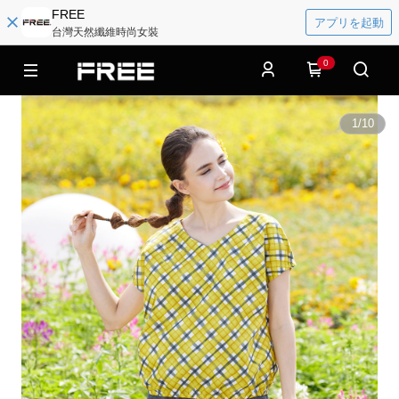
FREE
アプリを起動
台灣天然纖維時尚女裝
0
1
/
10