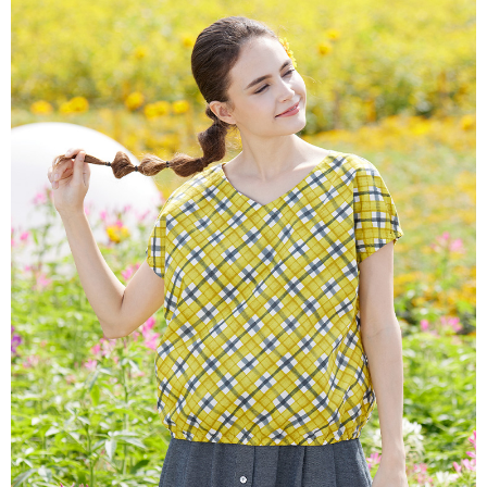
説明
一、 AFTEE代金後払いについて
ATM払い
1.お支払い方法でAFTEE代金後払いを選択すると、携帯電話認証ウィンド
ウが表示されます。
代金引換
2.SMSで認証してお支払い手続を進めてください。
3.注文するときのお支払いは不要です。商品はご指定の住所に配送されま
す。
配送方法
4.ご注文が完了すると、携帯に支払い通知のSMSが届きます。アプリ会員
の場合は、AFTEE アプリプッシュ通知が届きます。
全家超商取貨付款
5.商品受け取り時のお支払いは不要です。商品を確かめてから、SMSまた
配送毎にNT$100、NT$2,000以上で送料無料
はアプリの通知に従って、4大コンビニ、またはATM/オンラインバンキン
グでお支払いください。
付款後全家超商取貨
代金納付期限は最短で 14 日以内ですので、ご注意ください。AFTEE アプ
配送毎にNT$100、NT$2,000以上で送料無料
リをダウンロードして AFTEE 会員になるとお支払い期限を最長 45 日以内
まで延長できます。
7-11超商取貨付款
配送毎にNT$100、NT$2,000以上で送料無料
お支払期限は、ショップが請求した期日と、AFTEEで延長できる日数をも
とに計算されます。AFTEEで注文すると、商品を受け取るまで支払い期限
付款後7-11超商取貨
を延長できますが、商品を期限内に受け取れない場合があります（例：予
約商品や商品到着日が比較的遅い商品）。そのため、商品到着の有無に関
配送毎にNT$100、NT$2,000以上で送料無料
わらず、AFTEEで指定された期限内にお支払いください。
新竹物流宅配
二、支払い限度額
配送毎にNT$100、NT$2,000以上で送料無料
1.初回 AFTEEを ご利用の際に、認証結果及び当社の審査の結果に基づ