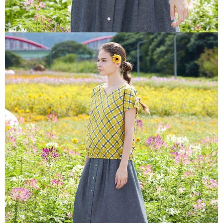
き、限度額が設定されます。
2.決済金額は最低NT$20です。
付款後門市自取
3.現在、台湾の会員のみご利用いただけます。
送料無料
三、利用規約「AFTEE代金後払い」（以下当サービスという）はネットプ
貨到付款
ロテクションズ（以下 AFTEE という）が提供し、AFTEEが代金を徴収し
ます。当サービスご利用の際に提供しなければならない個人情報（注文者
配送毎にNT$100、NT$2,000以上で送料無料
の氏名、電話番号、受取人の氏名、電話番号、受取人住所を含むがこれに
限らない）は、AFTEEに渡され当サービスで必要な範囲内で利用されま
す。AFTEEの個人情報の収集、処理、利用について、詳細はAFTEE公式ホ
ームページの『個人情報の収集、処理及び利用に関する声明』をご参照く
ださい（
https://aftee.tw/privacypolicy/
）。
AFTEEの初回ご利用の際に、審査を通過すれば、最高額がNT$10,000にな
ります。支払い期限を過ぎた場合、その金額に基づいて年利20%の遅延滞
納金が加算されます。未成年の利用者は、事前に法定代理人または後見人
の同意を得ればAFTEEをご利用いただけます。
個人情報の処理、利用について疑問がある、または関連する法律の権利を
行使したい場合は、ネットプロテクションズ
cs_tw@netprotections.co.jp
にご連絡ください。上記に示した個人情報を、必要な購入注文書とあわせ
てAFTEEにご提供いただく、またはAFTEEにあなたの個人情報の収集、処
理、利用を許可することににご同意いただけない場合は、当サービスを選
択しないでください。