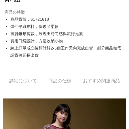
9474511
3回払い、金利0、毎回
NT$196
21行の銀行
商品の特徴
6回払い、金利0、毎回
NT$98
21行の銀行
合作金庫商業銀行
第一商業銀行
商品貨號：61721618
華南商業銀行
彰化商業銀行
12回払い、金利0、毎回
NT$49
21行の銀行
合作金庫商業銀行
第一商業銀行
彈性平織布料，保暖又柔軟
上海商業儲蓄銀行
台北富邦商業銀行
華南商業銀行
彰化商業銀行
合作金庫商業銀行
第一商業銀行
コンビニ店頭代金引換
国泰世華商業銀行
兆豐國際商業銀行
褲腳錐形剪裁，展現出時尚感與流行元素
上海商業儲蓄銀行
台北富邦商業銀行
華南商業銀行
彰化商業銀行
台湾中小企業銀行
台中商業銀行
實用口袋設計，方便收納小物
国泰世華商業銀行
兆豐國際商業銀行
LINE Pay
上海商業儲蓄銀行
台北富邦商業銀行
HSBC(台湾)商業銀行
華泰商業銀行
台湾中小企業銀行
台中商業銀行
線上訂單成立後預計於2-5個工作天內完成出貨，部分商品如需
国泰世華商業銀行
兆豐國際商業銀行
聯邦商業銀行
遠東国際商業銀行
HSBC(台湾)商業銀行
華泰商業銀行
Apple Pay
調貨將延長出貨
台湾中小企業銀行
台中商業銀行
元大商業銀行
永豐商業銀行
聯邦商業銀行
遠東国際商業銀行
HSBC(台湾)商業銀行
華泰商業銀行
玉山商業銀行
星展(台湾)商業銀行
JKOPAY
元大商業銀行
永豐商業銀行
聯邦商業銀行
遠東国際商業銀行
台新國際商業銀行
中国信託商業銀行
玉山商業銀行
星展(台湾)商業銀行
元大商業銀行
永豐商業銀行
台湾楽天クレジットカード会社
Easy Wallet
台新國際商業銀行
中国信託商業銀行
玉山商業銀行
星展(台湾)商業銀行
詳細について
商品の仕様
おすすめ関連商品
台湾楽天クレジットカード会社
台新國際商業銀行
中国信託商業銀行
Google Pay
台湾楽天クレジットカード会社
Plus Pay
AFTEE代金後払い
説明
一、 AFTEE代金後払いについて
ATM払い
1.お支払い方法でAFTEE代金後払いを選択すると、携帯電話認証ウィンド