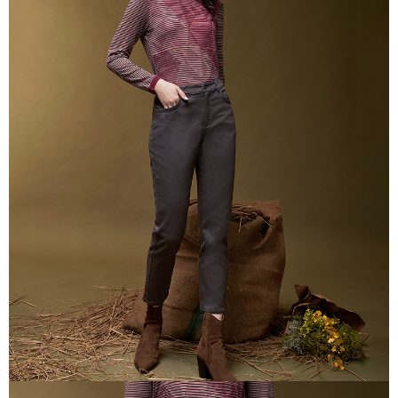
ウが表示されます。
代金引換
2.SMSで認証してお支払い手続を進めてください。
3.注文するときのお支払いは不要です。商品はご指定の住所に配送されま
す。
配送方法
4.ご注文が完了すると、携帯に支払い通知のSMSが届きます。アプリ会員
の場合は、AFTEE アプリプッシュ通知が届きます。
全家超商取貨付款
5.商品受け取り時のお支払いは不要です。商品を確かめてから、SMSまた
配送毎にNT$100、NT$2,000以上で送料無料
はアプリの通知に従って、4大コンビニ、またはATM/オンラインバンキン
グでお支払いください。
付款後全家超商取貨
代金納付期限は最短で 14 日以内ですので、ご注意ください。AFTEE アプ
配送毎にNT$100、NT$2,000以上で送料無料
リをダウンロードして AFTEE 会員になるとお支払い期限を最長 45 日以内
まで延長できます。
7-11超商取貨付款
配送毎にNT$100、NT$2,000以上で送料無料
お支払期限は、ショップが請求した期日と、AFTEEで延長できる日数をも
とに計算されます。AFTEEで注文すると、商品を受け取るまで支払い期限
付款後7-11超商取貨
を延長できますが、商品を期限内に受け取れない場合があります（例：予
約商品や商品到着日が比較的遅い商品）。そのため、商品到着の有無に関
配送毎にNT$100、NT$2,000以上で送料無料
わらず、AFTEEで指定された期限内にお支払いください。
新竹物流宅配
二、支払い限度額
配送毎にNT$100、NT$2,000以上で送料無料
1.初回 AFTEEを ご利用の際に、認証結果及び当社の審査の結果に基づ
き、限度額が設定されます。
2.決済金額は最低NT$20です。
付款後門市自取
3.現在、台湾の会員のみご利用いただけます。