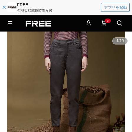
FREE
アプリを起動
台灣天然纖維時尚女裝
0
1
/
10