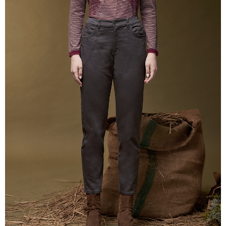
送料無料
三、利用規約「AFTEE代金後払い」（以下当サービスという）はネットプ
貨到付款
ロテクションズ（以下 AFTEE という）が提供し、AFTEEが代金を徴収し
ます。当サービスご利用の際に提供しなければならない個人情報（注文者
配送毎にNT$100、NT$2,000以上で送料無料
の氏名、電話番号、受取人の氏名、電話番号、受取人住所を含むがこれに
限らない）は、AFTEEに渡され当サービスで必要な範囲内で利用されま
す。AFTEEの個人情報の収集、処理、利用について、詳細はAFTEE公式ホ
ームページの『個人情報の収集、処理及び利用に関する声明』をご参照く
ださい（
https://aftee.tw/privacypolicy/
）。
AFTEEの初回ご利用の際に、審査を通過すれば、最高額がNT$10,000にな
ります。支払い期限を過ぎた場合、その金額に基づいて年利20%の遅延滞
納金が加算されます。未成年の利用者は、事前に法定代理人または後見人
の同意を得ればAFTEEをご利用いただけます。
個人情報の処理、利用について疑問がある、または関連する法律の権利を
行使したい場合は、ネットプロテクションズ
cs_tw@netprotections.co.jp
にご連絡ください。上記に示した個人情報を、必要な購入注文書とあわせ
てAFTEEにご提供いただく、またはAFTEEにあなたの個人情報の収集、処
理、利用を許可することににご同意いただけない場合は、当サービスを選
択しないでください。