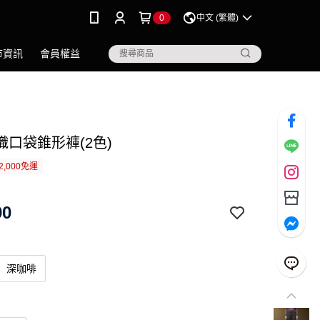
0
中文 (繁體)
市資訊
會員權益
織口袋錐形褲(2色)
2,000免運
90
深咖啡