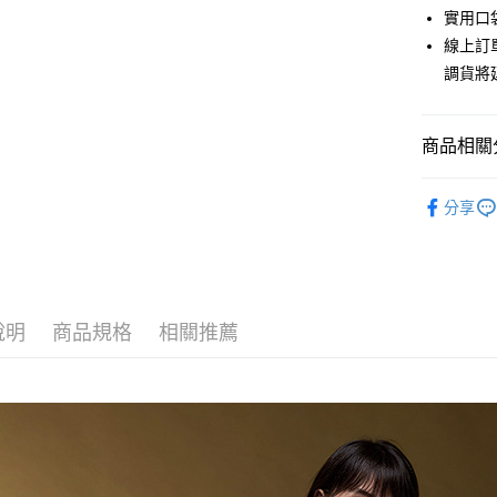
上海商
華南商
實用口
合作金
超商取貨
國泰世
上海商
線上訂
華南商
臺灣中
國泰世
LINE Pay
上海商
調貨將
匯豐（
臺灣中
國泰世
聯邦商
匯豐（
Apple Pay
臺灣中
元大商
聯邦商
匯豐（
商品相關分
玉山商
街口支付
元大商
聯邦商
台新國
玉山商
元大商
秋冬優惠
台灣樂
悠遊付
台新國
分享
玉山商
台灣樂
【下著】
台新國
Google Pa
台灣樂
全盈+PAY
AFTEE先
說明
商品規格
相關推薦
相關說明
【關於「A
ATM付款
AFTEE
便利好安
貨到付款
１．簡單
２．便利
３．安心
運送方式