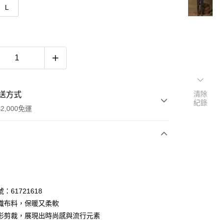
L
清除
送方式
紀錄
2,000免運
次付款
期付款
0 利率 每期
NT$196
21家銀行
：61721618
0 利率 每期
NT$98
21家銀行
庫商業銀行
第一商業銀行
織布料，保暖又柔軟
業銀行
彰化商業銀行
 0 利率 每期
NT$49
21家銀行
形剪裁，展現出時尚感與流行元素
庫商業銀行
第一商業銀行