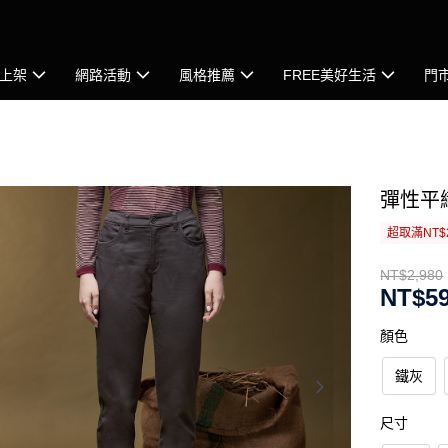
上架
網路活動
風格推薦
FREE美好生活
門
彈性平
超取滿NT$
NT$2,980
NT$5
顏色
鐵灰
尺寸