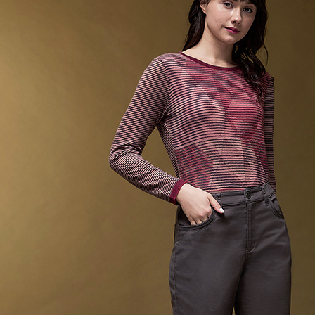
【「AFT
１．於結帳
全家超商
付」結帳
每筆NT$1
２．訂單
３．收到繳
／ATM／
付款後全
※ 請注意
每筆NT$1
絡購買商品
先享後付
7-11超
※ 交易是
是否繳費成
每筆NT$1
付客戶支
付款後7-
【注意事
每筆NT$1
１．透過由
交易，需
新竹物流
求債權轉
２．關於
每筆NT$1
https://aft
３．未成
付款後門
「AFTE
免運費
任。
４．使用「
貨到付款
即時審查
結果請求
每筆NT$1