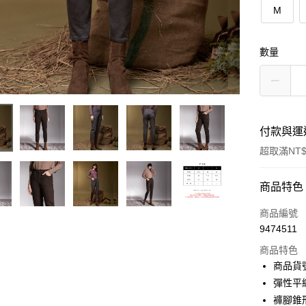
M
數量
付款與運
超取滿NT$
付款方式
商品特色
信用卡一
商品編號
9474511
信用卡分
商品特色
3 期 
商品貨號
6 期 
合作金
彈性平
華南商
12 期
褲腳錐
合作金