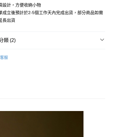
業儲蓄銀行
台北富邦商業銀行
業銀行
彰化商業銀行
袋設計，方便收納小物
庫商業銀行
第一商業銀行
付款
華商業銀行
兆豐國際商業銀行
業儲蓄銀行
台北富邦商業銀行
單成立後預計於2-5個工作天內完成出貨，部分商品如需
業銀行
彰化商業銀行
小企業銀行
台中商業銀行
華商業銀行
兆豐國際商業銀行
業儲蓄銀行
台北富邦商業銀行
延長出貨
台灣）商業銀行
華泰商業銀行
小企業銀行
台中商業銀行
華商業銀行
兆豐國際商業銀行
業銀行
遠東國際商業銀行
台灣）商業銀行
華泰商業銀行
小企業銀行
台中商業銀行
業銀行
永豐商業銀行
業銀行
遠東國際商業銀行
台灣）商業銀行
華泰商業銀行
類 (2)
業銀行
星展（台灣）商業銀行
業銀行
永豐商業銀行
業銀行
遠東國際商業銀行
際商業銀行
中國信託商業銀行
業銀行
星展（台灣）商業銀行
業銀行
永豐商業銀行
專區
秋冬商品│下著
天信用卡公司
際商業銀行
中國信託商業銀行
客服
業銀行
星展（台灣）商業銀行
天信用卡公司
長褲
際商業銀行
中國信託商業銀行
y
天信用卡公司
享後付
FTEE先享後付」】
先享後付是「在收到商品之後才付款」的支付方式。 讓您購物簡單
心！
：不需註冊會員、不需綁卡、不需儲值。
：只要手機號碼，簡訊認證，即可結帳。
：先確認商品／服務後，再付款。