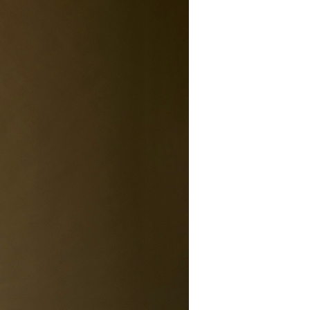
EE先享後付」結帳流程】
方式選擇「AFTEE先享後付」後，將跳轉至「AFTEE先享後
取貨付款
頁面，進行簡訊認證並確認金額後，即可完成結帳。
00，滿NT$2,000(含以上)免運費
成立數日內，您將收到繳費通知簡訊。
費通知簡訊後14天內，點擊此簡訊中的連結，可透過四大超商
網路銀行／等多元方式進行付款，方視為交易完成。
家超商取貨
：結帳手續完成當下不需立刻繳費，但若您需要取消訂單，請聯
00，滿NT$2,000(含以上)免運費
的店家。未經商家同意取消之訂單仍視為有效，需透過AFTEE
繳納相關費用。
商取貨付款
否成功請以「AFTEE先享後付 」之結帳頁面顯示為準，若有關於
功／繳費後需取消欲退款等相關疑問，請聯繫「AFTEE先享後
00，滿NT$2,000(含以上)免運費
援中心」
https://netprotections.freshdesk.com/support/home
11超商取貨
項】
00，滿NT$2,000(含以上)免運費
恩沛科技股份有限公司提供之「AFTEE先享後付」服務完成之
依本服務之必要範圍內提供個人資料，並將交易相關給付款項請
宅配
讓予恩沛科技股份有限公司。
個人資料處理事宜，請瀏覽以下網址：
00，滿NT$2,000(含以上)免運費
ee.tw/terms/#terms3
年的使用者請事先徵得法定代理人或監護人之同意方可使用
市自取
E先享後付」，若未經同意申辦者引起之損失，本公司不負相關責
AFTEE先享後付」時，將依據個別帳號之用戶狀況，依本公司
核予不同之上限額度；若仍有額度不足之情形，本公司將視審查
用戶進行身份認證。
00，滿NT$2,000(含以上)免運費