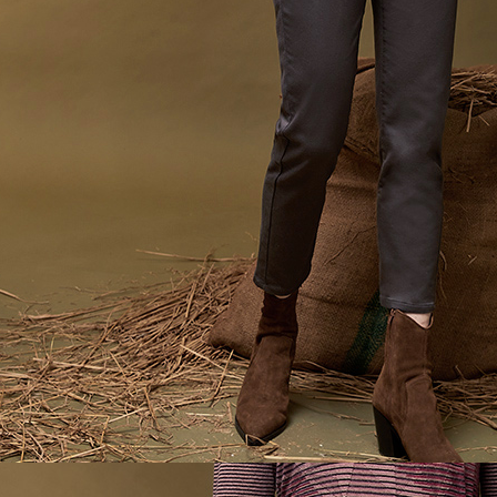
５．嚴禁
形，恩沛
動。