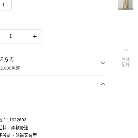
L
清除
送方式
紀錄
2,000免運
次付款
期付款
0 利率 每期
NT$333
21家銀行
：11622603
0 利率 每期
NT$166
21家銀行
庫商業銀行
第一商業銀行
毛料，柔軟舒適
業銀行
彰化商業銀行
 0 利率 每期
NT$83
21家銀行
子設計，時尚又有型
庫商業銀行
第一商業銀行