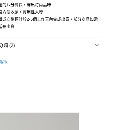
業儲蓄銀行
台北富邦商業銀行
業銀行
彰化商業銀行
適的八分褲長，穿出時尚品味
庫商業銀行
第一商業銀行
付款
華商業銀行
兆豐國際商業銀行
業儲蓄銀行
台北富邦商業銀行
袋方便收納，實用性大增
業銀行
彰化商業銀行
小企業銀行
台中商業銀行
華商業銀行
兆豐國際商業銀行
業儲蓄銀行
台北富邦商業銀行
單成立後預計於2-5個工作天內完成出貨，部分商品如需
台灣）商業銀行
華泰商業銀行
小企業銀行
台中商業銀行
華商業銀行
兆豐國際商業銀行
業銀行
遠東國際商業銀行
延長出貨
台灣）商業銀行
華泰商業銀行
小企業銀行
台中商業銀行
業銀行
永豐商業銀行
業銀行
遠東國際商業銀行
台灣）商業銀行
華泰商業銀行
業銀行
星展（台灣）商業銀行
業銀行
永豐商業銀行
業銀行
遠東國際商業銀行
際商業銀行
中國信託商業銀行
類 (2)
業銀行
星展（台灣）商業銀行
業銀行
永豐商業銀行
天信用卡公司
際商業銀行
中國信託商業銀行
業銀行
星展（台灣）商業銀行
專區
秋冬商品│下著
天信用卡公司
際商業銀行
中國信託商業銀行
y
客服
長褲
天信用卡公司
享後付
FTEE先享後付」】
先享後付是「在收到商品之後才付款」的支付方式。 讓您購物簡單
心！
：不需註冊會員、不需綁卡、不需儲值。
：只要手機號碼，簡訊認證，即可結帳。
：先確認商品／服務後，再付款。