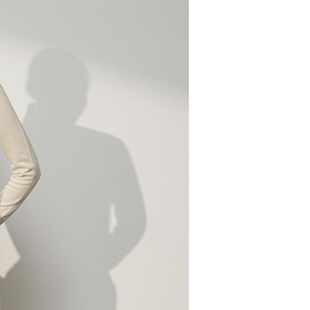
EE先享後付」結帳流程】
方式選擇「AFTEE先享後付」後，將跳轉至「AFTEE先享後
取貨付款
頁面，進行簡訊認證並確認金額後，即可完成結帳。
00，滿NT$2,000(含以上)免運費
成立數日內，您將收到繳費通知簡訊。
費通知簡訊後14天內，點擊此簡訊中的連結，可透過四大超商
網路銀行／等多元方式進行付款，方視為交易完成。
家超商取貨
：結帳手續完成當下不需立刻繳費，但若您需要取消訂單，請聯
00，滿NT$2,000(含以上)免運費
的店家。未經商家同意取消之訂單仍視為有效，需透過AFTEE
繳納相關費用。
商取貨付款
否成功請以「AFTEE先享後付 」之結帳頁面顯示為準，若有關於
功／繳費後需取消欲退款等相關疑問，請聯繫「AFTEE先享後
00，滿NT$2,000(含以上)免運費
援中心」
https://netprotections.freshdesk.com/support/home
11超商取貨
項】
00，滿NT$2,000(含以上)免運費
恩沛科技股份有限公司提供之「AFTEE先享後付」服務完成之
依本服務之必要範圍內提供個人資料，並將交易相關給付款項請
宅配
讓予恩沛科技股份有限公司。
個人資料處理事宜，請瀏覽以下網址：
00，滿NT$2,000(含以上)免運費
ee.tw/terms/#terms3
年的使用者請事先徵得法定代理人或監護人之同意方可使用
市自取
E先享後付」，若未經同意申辦者引起之損失，本公司不負相關責
AFTEE先享後付」時，將依據個別帳號之用戶狀況，依本公司
核予不同之上限額度；若仍有額度不足之情形，本公司將視審查
用戶進行身份認證。
00，滿NT$2,000(含以上)免運費