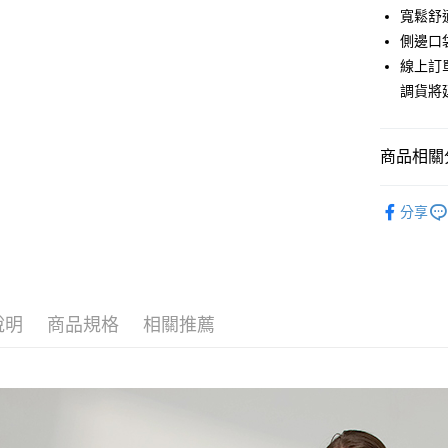
上海商
華南商
寬鬆舒
合作金
超商取貨
國泰世
上海商
側邊口
華南商
臺灣中
國泰世
LINE Pay
上海商
線上訂
匯豐（
臺灣中
國泰世
聯邦商
調貨將
匯豐（
Apple Pay
臺灣中
元大商
聯邦商
匯豐（
玉山商
街口支付
元大商
聯邦商
台新國
商品相關分
玉山商
元大商
台灣樂
悠遊付
台新國
玉山商
秋冬優惠
台灣樂
台新國
Google Pa
分享
【下著】
台灣樂
全盈+PAY
AFTEE先
相關說明
說明
商品規格
相關推薦
【關於「A
ATM付款
AFTEE
便利好安
貨到付款
１．簡單
２．便利
３．安心
運送方式