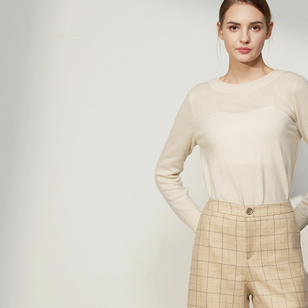
【「AFT
１．於結帳
全家超商
付」結帳
每筆NT$1
２．訂單
３．收到繳
／ATM／
付款後全
※ 請注意
每筆NT$1
絡購買商品
先享後付
7-11超
※ 交易是
是否繳費成
每筆NT$1
付客戶支
付款後7-
【注意事
每筆NT$1
１．透過由
交易，需
新竹物流
求債權轉
２．關於
每筆NT$1
https://aft
３．未成
付款後門
「AFTE
免運費
任。
４．使用「
貨到付款
即時審查
結果請求
每筆NT$1