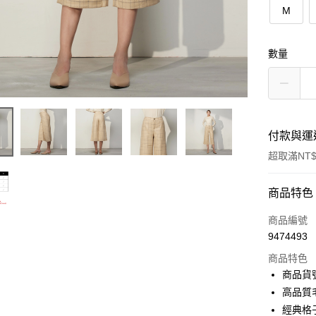
M
數量
付款與運
超取滿NT$
付款方式
商品特色
信用卡一
商品編號
9474493
信用卡分
商品特色
3 期 
商品貨號
6 期 
合作金
高品質
華南商
12 期
經典格
合作金