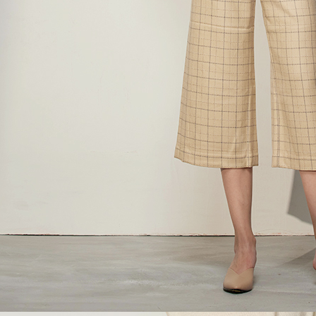
５．嚴禁
形，恩沛
動。