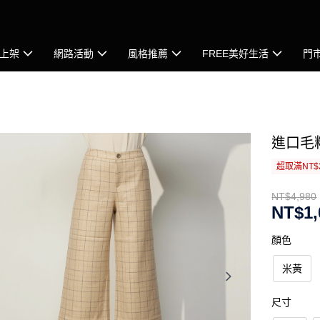
上架
網路活動
風格推薦
FREE美好生活
門
進口毛
超取滿NT$
NT$4,980
NT$1,
顏色
米黃
尺寸