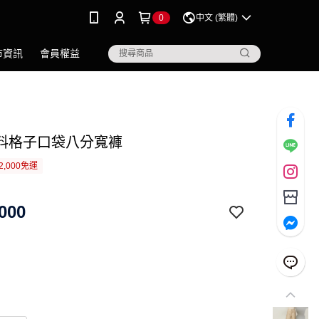
0
中文 (繁體)
市資訊
會員權益
料格子口袋八分寬褲
2,000免運
000