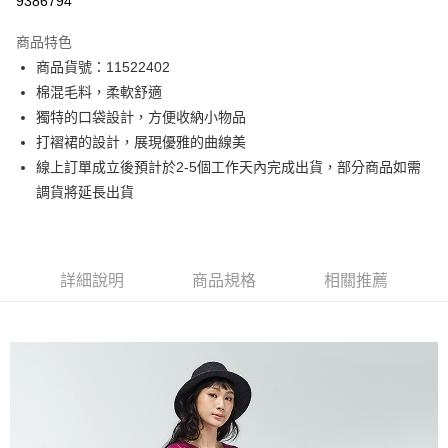
9386794
3 期 0 利率 每期
NT$333
21家銀行
商品特色
6 期 0 利率 每期
NT$166
21家銀行
合作金庫商業銀行
第一商業銀行
商品貨號：11522402
華南商業銀行
彰化商業銀行
12 期 0 利率 每期
NT$83
21家銀行
合作金庫商業銀行
第一商業銀行
棉混毛料，柔軟舒適
上海商業儲蓄銀行
台北富邦商業銀行
華南商業銀行
彰化商業銀行
合作金庫商業銀行
第一商業銀行
超商取貨付款
國泰世華商業銀行
兆豐國際商業銀行
獨特的口袋設計，方便收納小物品
上海商業儲蓄銀行
台北富邦商業銀行
華南商業銀行
彰化商業銀行
臺灣中小企業銀行
台中商業銀行
打褶裙的設計，展現優雅的曲線美
國泰世華商業銀行
兆豐國際商業銀行
LINE Pay
上海商業儲蓄銀行
台北富邦商業銀行
匯豐（台灣）商業銀行
華泰商業銀行
臺灣中小企業銀行
台中商業銀行
線上訂單成立後預計於2-5個工作天內完成出貨，部分商品如需
國泰世華商業銀行
兆豐國際商業銀行
聯邦商業銀行
遠東國際商業銀行
匯豐（台灣）商業銀行
華泰商業銀行
Apple Pay
調貨將延長出貨
臺灣中小企業銀行
台中商業銀行
元大商業銀行
永豐商業銀行
聯邦商業銀行
遠東國際商業銀行
匯豐（台灣）商業銀行
華泰商業銀行
玉山商業銀行
星展（台灣）商業銀行
街口支付
元大商業銀行
永豐商業銀行
聯邦商業銀行
遠東國際商業銀行
台新國際商業銀行
中國信託商業銀行
玉山商業銀行
星展（台灣）商業銀行
元大商業銀行
永豐商業銀行
台灣樂天信用卡公司
悠遊付
台新國際商業銀行
中國信託商業銀行
玉山商業銀行
星展（台灣）商業銀行
詳細說明
商品規格
相關推薦
台灣樂天信用卡公司
台新國際商業銀行
中國信託商業銀行
Google Pay
台灣樂天信用卡公司
全盈+PAY
AFTEE先享後付
相關說明
【關於「AFTEE先享後付」】
ATM付款
AFTEE先享後付是「在收到商品之後才付款」的支付方式。 讓您購物簡單