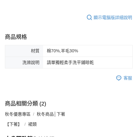
顯示電腦版詳細說明
商品規格
材質
棉70%,羊毛30%
洗滌說明
請單獨輕柔手洗平鋪晾乾
客服
商品相關分類 (2)
秋冬優惠專區
秋冬商品│下著
【下著】
裙類