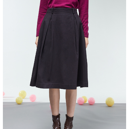
免運費
「AFTEE先享後付」，若未經同意申辦者引起之損失，本公司不負相關責
任。
貨到付款
４．使用「AFTEE先享後付」時，將依據個別帳號之用戶狀況，依本公司即
時審查核予不同之上限額度；若仍有額度不足之情形，本公司將視審查結果
每筆NT$100，滿NT$2,000(含以上)免運費
請求用戶進行身份認證。
５．嚴禁一人註冊多個帳號或使用他人資訊註冊。若發現惡意使用之情形，
恩沛科技股份有限公司將有權停止該用戶之使用額度並採取法律行動。