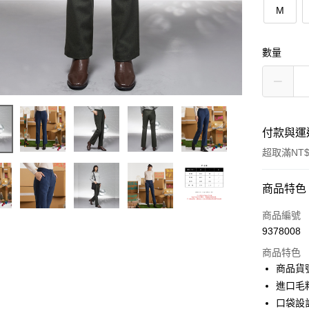
M
數量
付款與運
超取滿NT$
付款方式
商品特色
信用卡一
商品編號
9378008
信用卡分
商品特色
3 期 
商品貨號
6 期 
合作金
進口毛
華南商
12 期
口袋設
合作金