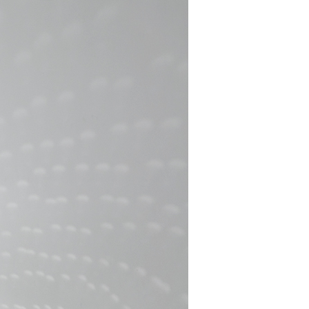
EE先享後付」結帳流程】
方式選擇「AFTEE先享後付」後，將跳轉至「AFTEE先享後
取貨付款
頁面，進行簡訊認證並確認金額後，即可完成結帳。
00，滿NT$2,000(含以上)免運費
成立數日內，您將收到繳費通知簡訊。
費通知簡訊後14天內，點擊此簡訊中的連結，可透過四大超商
網路銀行／等多元方式進行付款，方視為交易完成。
家超商取貨
：結帳手續完成當下不需立刻繳費，但若您需要取消訂單，請聯
00，滿NT$2,000(含以上)免運費
的店家。未經商家同意取消之訂單仍視為有效，需透過AFTEE
繳納相關費用。
商取貨付款
否成功請以「AFTEE先享後付 」之結帳頁面顯示為準，若有關於
功／繳費後需取消欲退款等相關疑問，請聯繫「AFTEE先享後
00，滿NT$2,000(含以上)免運費
援中心」
https://netprotections.freshdesk.com/support/home
11超商取貨
項】
00，滿NT$2,000(含以上)免運費
恩沛科技股份有限公司提供之「AFTEE先享後付」服務完成之
依本服務之必要範圍內提供個人資料，並將交易相關給付款項請
宅配
讓予恩沛科技股份有限公司。
個人資料處理事宜，請瀏覽以下網址：
00，滿NT$2,000(含以上)免運費
ee.tw/terms/#terms3
年的使用者請事先徵得法定代理人或監護人之同意方可使用
市自取
E先享後付」，若未經同意申辦者引起之損失，本公司不負相關責
AFTEE先享後付」時，將依據個別帳號之用戶狀況，依本公司
核予不同之上限額度；若仍有額度不足之情形，本公司將視審查
用戶進行身份認證。
00，滿NT$2,000(含以上)免運費