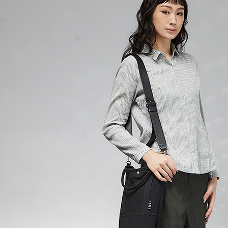
【「AFT
１．於結帳
全家超商
付」結帳
每筆NT$1
２．訂單
３．收到繳
／ATM／
付款後全
※ 請注意
每筆NT$1
絡購買商品
先享後付
7-11超
※ 交易是
是否繳費成
每筆NT$1
付客戶支
付款後7-
【注意事
每筆NT$1
１．透過由
交易，需
新竹物流
求債權轉
２．關於
每筆NT$1
https://aft
３．未成
付款後門
「AFTE
免運費
任。
４．使用「
貨到付款
即時審查
結果請求
每筆NT$1