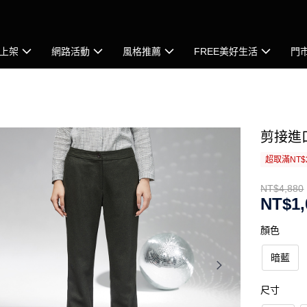
上架
網路活動
風格推薦
FREE美好生活
門
剪接進
超取滿NT$
NT$4,880
NT$1,
顏色
暗藍
尺寸