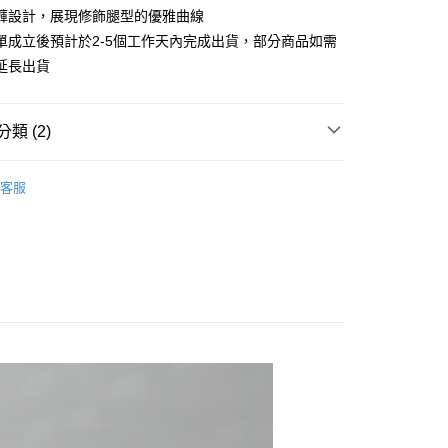
業儲蓄銀行
台北富邦商業銀行
業銀行
彰化商業銀行
褲設計，展現修飾腿型的優雅曲線
庫商業銀行
第一商業銀行
付款
華商業銀行
兆豐國際商業銀行
業儲蓄銀行
台北富邦商業銀行
單成立後預計於2-5個工作天內完成出貨，部分商品如需
業銀行
彰化商業銀行
小企業銀行
台中商業銀行
華商業銀行
兆豐國際商業銀行
業儲蓄銀行
台北富邦商業銀行
延長出貨
台灣）商業銀行
華泰商業銀行
小企業銀行
台中商業銀行
華商業銀行
兆豐國際商業銀行
業銀行
遠東國際商業銀行
台灣）商業銀行
華泰商業銀行
小企業銀行
台中商業銀行
業銀行
永豐商業銀行
業銀行
遠東國際商業銀行
台灣）商業銀行
華泰商業銀行
類 (2)
業銀行
星展（台灣）商業銀行
業銀行
永豐商業銀行
業銀行
遠東國際商業銀行
際商業銀行
中國信託商業銀行
業銀行
星展（台灣）商業銀行
業銀行
永豐商業銀行
專區
秋冬商品│下著
天信用卡公司
際商業銀行
中國信託商業銀行
客服
業銀行
星展（台灣）商業銀行
天信用卡公司
長褲
際商業銀行
中國信託商業銀行
y
天信用卡公司
享後付
FTEE先享後付」】
先享後付是「在收到商品之後才付款」的支付方式。 讓您購物簡單
心！
：不需註冊會員、不需綁卡、不需儲值。
：只要手機號碼，簡訊認證，即可結帳。
：先確認商品／服務後，再付款。