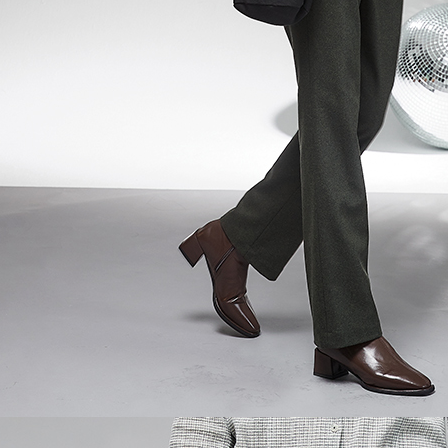
５．嚴禁
形，恩沛
動。