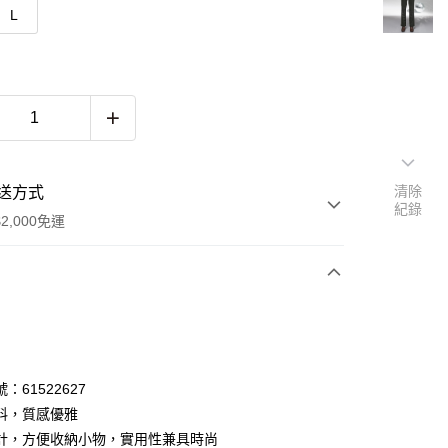
L
清除
送方式
紀錄
2,000免運
次付款
期付款
0 利率 每期
NT$333
21家銀行
：61522627
0 利率 每期
NT$166
21家銀行
庫商業銀行
第一商業銀行
料，質感優雅
業銀行
彰化商業銀行
 0 利率 每期
NT$83
21家銀行
計，方便收納小物，實用性兼具時尚
庫商業銀行
第一商業銀行