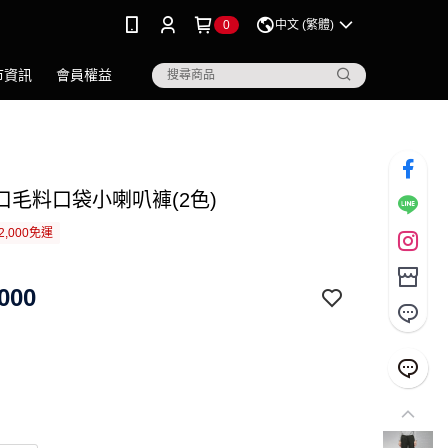
0
中文 (繁體)
市資訊
會員權益
口毛料口袋小喇叭褲(2色)
2,000免運
000