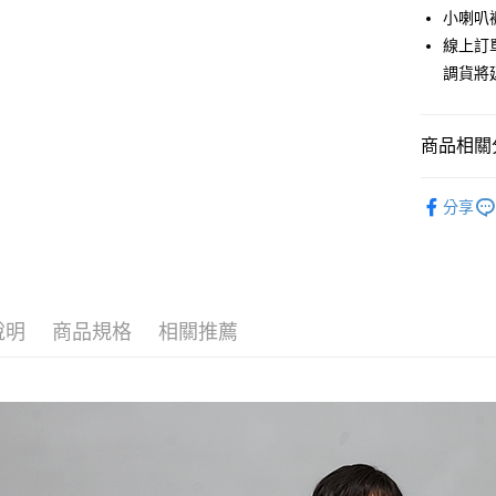
上海商
華南商
小喇叭
合作金
超商取貨
國泰世
上海商
線上訂
華南商
臺灣中
國泰世
LINE Pay
上海商
調貨將
匯豐（
臺灣中
國泰世
聯邦商
匯豐（
Apple Pay
臺灣中
元大商
聯邦商
匯豐（
商品相關分
玉山商
街口支付
元大商
聯邦商
台新國
玉山商
元大商
秋冬優惠
台灣樂
悠遊付
台新國
分享
玉山商
台灣樂
【下著】
台新國
Google Pa
台灣樂
全盈+PAY
AFTEE先
說明
商品規格
相關推薦
相關說明
【關於「A
ATM付款
AFTEE
便利好安
貨到付款
１．簡單
２．便利
３．安心
運送方式