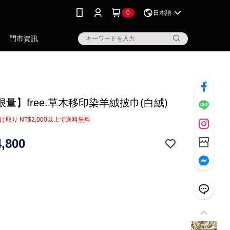
0
日本語
門市資訊
量】free.草木移印染羊絨披巾(白絨)
取り NT$2,000以上で送料無料
,800