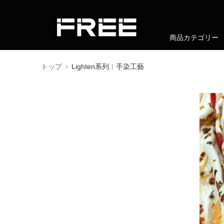
商品カテゴリー
會員權益
トップ
Lighten系列︱手染工藝