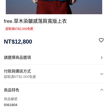
free.草木染皺感落肩寬版上衣
超取滿NT$2,000免運
NT$12,800
請選擇商品選項
付款與運送方式
超取滿NT$2,000免運
付款方式
商品特色
信用卡一次付款
商品編號
信用卡分期付款
9361804