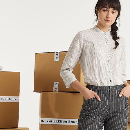
【「AFT
１．於結帳
全家超商
付」結帳
每筆NT$1
２．訂單
３．收到繳
／ATM／
付款後全
※ 請注意
每筆NT$1
絡購買商品
先享後付
7-11超
※ 交易是
是否繳費成
每筆NT$1
付客戶支
付款後7-
【注意事
每筆NT$1
１．透過由
交易，需
新竹物流
求債權轉
２．關於
每筆NT$1
https://aft
３．未成
付款後門
「AFTE
免運費
任。
４．使用「
貨到付款
即時審查
結果請求
每筆NT$1