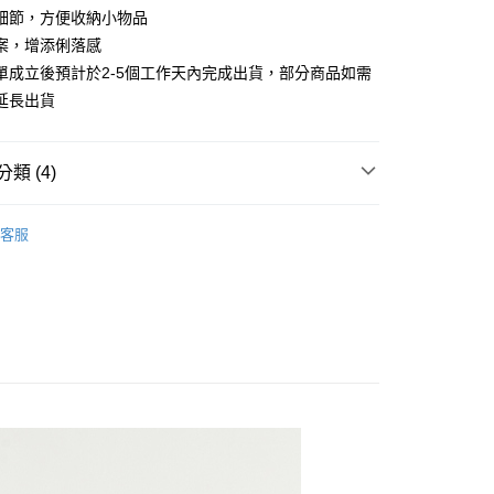
業儲蓄銀行
台北富邦商業銀行
業銀行
彰化商業銀行
細節，方便收納小物品
庫商業銀行
第一商業銀行
付款
華商業銀行
兆豐國際商業銀行
業儲蓄銀行
台北富邦商業銀行
案，增添俐落感
業銀行
彰化商業銀行
小企業銀行
台中商業銀行
華商業銀行
兆豐國際商業銀行
業儲蓄銀行
台北富邦商業銀行
單成立後預計於2-5個工作天內完成出貨，部分商品如需
台灣）商業銀行
華泰商業銀行
小企業銀行
台中商業銀行
華商業銀行
兆豐國際商業銀行
業銀行
遠東國際商業銀行
延長出貨
台灣）商業銀行
華泰商業銀行
小企業銀行
台中商業銀行
業銀行
永豐商業銀行
業銀行
遠東國際商業銀行
台灣）商業銀行
華泰商業銀行
業銀行
星展（台灣）商業銀行
業銀行
永豐商業銀行
業銀行
遠東國際商業銀行
際商業銀行
中國信託商業銀行
類 (4)
業銀行
星展（台灣）商業銀行
業銀行
永豐商業銀行
天信用卡公司
際商業銀行
中國信託商業銀行
業銀行
星展（台灣）商業銀行
專區
秋冬商品│下著
天信用卡公司
際商業銀行
中國信託商業銀行
y
客服
推薦
天信用卡公司
長褲
享後付
自然棉麻
FTEE先享後付」】
先享後付是「在收到商品之後才付款」的支付方式。 讓您購物簡單
心！
：不需註冊會員、不需綁卡、不需儲值。
：只要手機號碼，簡訊認證，即可結帳。
：先確認商品／服務後，再付款。