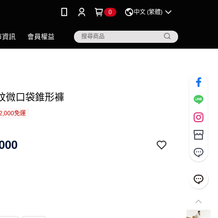
0
中文 (繁體)
市資訊
會員權益
紋微口袋錐形褲
2,000免運
000