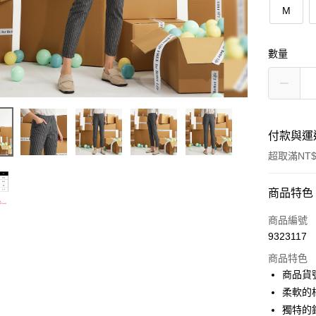
M
數量
付款與運
超取滿NT$
付款方式
商品特色
信用卡一
商品編號
9323117
信用卡分
商品特色
3 期 
商品貨號
6 期 
合作金
柔軟的
華南商
12 期
獨特的
合作金