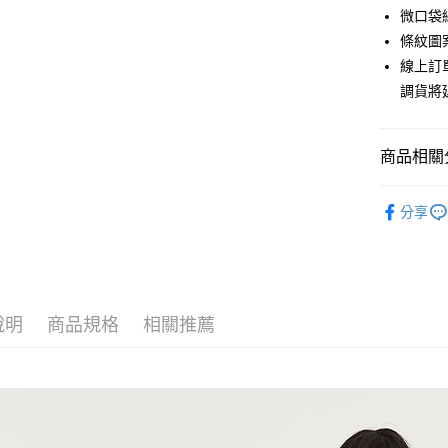
上海商
華南商
微口袋
合作金
超商取貨
國泰世
上海商
條紋圖
華南商
臺灣中
國泰世
LINE Pay
上海商
線上訂
匯豐（
臺灣中
國泰世
聯邦商
調貨將
匯豐（
Apple Pay
臺灣中
元大商
聯邦商
匯豐（
玉山商
街口支付
元大商
聯邦商
台新國
商品相關分
玉山商
元大商
台灣樂
悠遊付
台新國
玉山商
秋冬優惠
台灣樂
台新國
Google Pa
分享
人氣商品
台灣樂
全盈+PAY
【下著】
AFTEE先
主題推薦
相關說明
說明
商品規格
相關推薦
【關於「A
ATM付款
AFTEE
便利好安
貨到付款
１．簡單
２．便利
３．安心
運送方式