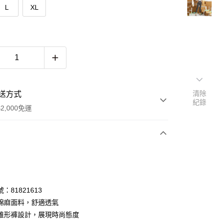
L
XL
清除
送方式
紀錄
2,000免運
次付款
期付款
0 利率 每期
NT$333
21家銀行
：81821613
0 利率 每期
NT$166
21家銀行
庫商業銀行
第一商業銀行
棉麻面料，舒適透氣
業銀行
彰化商業銀行
 0 利率 每期
NT$83
21家銀行
錐形褲設計，展現時尚態度
庫商業銀行
第一商業銀行