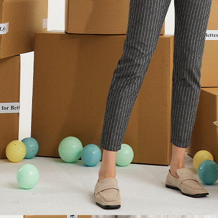
５．嚴禁
形，恩沛
動。