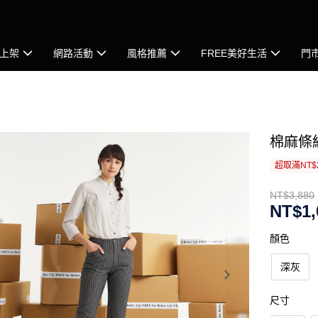
上架
網路活動
風格推薦
FREE美好生活
門
棉麻條
超取滿NT$
NT$3,880
NT$1,
顏色
深灰
尺寸