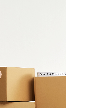
EE先享後付」結帳流程】
方式選擇「AFTEE先享後付」後，將跳轉至「AFTEE先享後
取貨付款
頁面，進行簡訊認證並確認金額後，即可完成結帳。
00，滿NT$2,000(含以上)免運費
成立數日內，您將收到繳費通知簡訊。
費通知簡訊後14天內，點擊此簡訊中的連結，可透過四大超商
網路銀行／等多元方式進行付款，方視為交易完成。
家超商取貨
：結帳手續完成當下不需立刻繳費，但若您需要取消訂單，請聯
00，滿NT$2,000(含以上)免運費
的店家。未經商家同意取消之訂單仍視為有效，需透過AFTEE
繳納相關費用。
商取貨付款
否成功請以「AFTEE先享後付 」之結帳頁面顯示為準，若有關於
功／繳費後需取消欲退款等相關疑問，請聯繫「AFTEE先享後
00，滿NT$2,000(含以上)免運費
援中心」
https://netprotections.freshdesk.com/support/home
11超商取貨
項】
00，滿NT$2,000(含以上)免運費
恩沛科技股份有限公司提供之「AFTEE先享後付」服務完成之
依本服務之必要範圍內提供個人資料，並將交易相關給付款項請
宅配
讓予恩沛科技股份有限公司。
個人資料處理事宜，請瀏覽以下網址：
00，滿NT$2,000(含以上)免運費
ee.tw/terms/#terms3
年的使用者請事先徵得法定代理人或監護人之同意方可使用
市自取
E先享後付」，若未經同意申辦者引起之損失，本公司不負相關責
AFTEE先享後付」時，將依據個別帳號之用戶狀況，依本公司
核予不同之上限額度；若仍有額度不足之情形，本公司將視審查
用戶進行身份認證。
00，滿NT$2,000(含以上)免運費