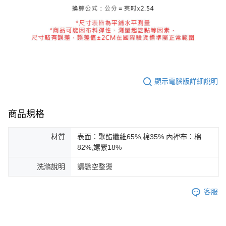
顯示電腦版詳細說明
商品規格
材質
表面：聚酯纖維65%,棉35% 內裡布：棉
82%,嫘縈18%
洗滌說明
請懸空整燙
客服