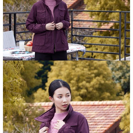
便利好安心！
貨到付款
１．簡單：不需註冊會員、不需綁卡、不需儲值。
２．便利：只要手機號碼，簡訊認證，即可結帳。
３．安心：先確認商品／服務後，再付款。
運送方式
【「AFTEE先享後付」結帳流程】
全家超商取貨付款
１．於結帳方式選擇「AFTEE先享後付」後，將跳轉至「AFTEE先享後付」
每筆NT$100，滿NT$2,000(含以上)免運費
結帳頁面，進行簡訊認證並確認金額後，即可完成結帳。
２．訂單成立數日內，您將收到繳費通知簡訊。
付款後全家超商取貨
３．收到繳費通知簡訊後14天內，點擊此簡訊中的連結，可透過四大超商／
ATM／網路銀行／等多元方式進行付款，方視為交易完成。
每筆NT$100，滿NT$2,000(含以上)免運費
※ 請注意：結帳手續完成當下不需立刻繳費，但若您需要取消訂單，請聯絡
購買商品的店家。未經商家同意取消之訂單仍視為有效，需透過AFTEE先享
7-11超商取貨付款
後付繳納相關費用。
每筆NT$100，滿NT$2,000(含以上)免運費
※ 交易是否成功請以「AFTEE先享後付 」之結帳頁面顯示為準，若有關於
是否繳費成功／繳費後需取消欲退款等相關疑問，請聯繫「AFTEE先享後付
客戶支援中心」
https://netprotections.freshdesk.com/support/home
付款後7-11超商取貨
每筆NT$100，滿NT$2,000(含以上)免運費
【注意事項】
１．透過由恩沛科技股份有限公司提供之「AFTEE先享後付」服務完成之交
新竹物流宅配
易，需依本服務之必要範圍內提供個人資料，並將交易相關給付款項請求債
權轉讓予恩沛科技股份有限公司。
每筆NT$100，滿NT$2,000(含以上)免運費
２．關於個人資料處理事宜，請瀏覽以下網址：
https://aftee.tw/terms/#terms3
付款後門市自取
３．未成年的使用者請事先徵得法定代理人或監護人之同意方可使用