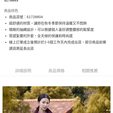
9276649
3 期 0 利率 每期
NT$500
21家銀行
商品特色
6 期 0 利率 每期
NT$250
21家銀行
合作金庫商業銀行
第一商業銀行
商品貨號：61728804
華南商業銀行
彰化商業銀行
12 期 0 利率 每期
NT$125
21家銀行
合作金庫商業銀行
第一商業銀行
超舒適的材質，讓妳在秋冬季節保持溫暖又不悶熱
上海商業儲蓄銀行
台北富邦商業銀行
華南商業銀行
彰化商業銀行
合作金庫商業銀行
第一商業銀行
超商取貨付款
國泰世華商業銀行
兆豐國際商業銀行
精緻的抽繩設計，可以根據個人喜好調整腰部的鬆緊度
上海商業儲蓄銀行
台北富邦商業銀行
華南商業銀行
彰化商業銀行
臺灣中小企業銀行
台中商業銀行
質感紮實的外套，全天候的保護和時尚感
國泰世華商業銀行
兆豐國際商業銀行
LINE Pay
上海商業儲蓄銀行
台北富邦商業銀行
匯豐（台灣）商業銀行
華泰商業銀行
臺灣中小企業銀行
台中商業銀行
線上訂單成立後預計於2-5個工作天內完成出貨，部分商品如需
國泰世華商業銀行
兆豐國際商業銀行
聯邦商業銀行
遠東國際商業銀行
匯豐（台灣）商業銀行
華泰商業銀行
Apple Pay
調貨將延長出貨
臺灣中小企業銀行
台中商業銀行
元大商業銀行
永豐商業銀行
聯邦商業銀行
遠東國際商業銀行
匯豐（台灣）商業銀行
華泰商業銀行
玉山商業銀行
星展（台灣）商業銀行
街口支付
元大商業銀行
永豐商業銀行
聯邦商業銀行
遠東國際商業銀行
台新國際商業銀行
中國信託商業銀行
玉山商業銀行
星展（台灣）商業銀行
元大商業銀行
永豐商業銀行
台灣樂天信用卡公司
悠遊付
台新國際商業銀行
中國信託商業銀行
玉山商業銀行
星展（台灣）商業銀行
詳細說明
商品規格
相關推薦
台灣樂天信用卡公司
台新國際商業銀行
中國信託商業銀行
Google Pay
台灣樂天信用卡公司
全盈+PAY
AFTEE先享後付
相關說明
【關於「AFTEE先享後付」】
ATM付款
AFTEE先享後付是「在收到商品之後才付款」的支付方式。 讓您購物簡單