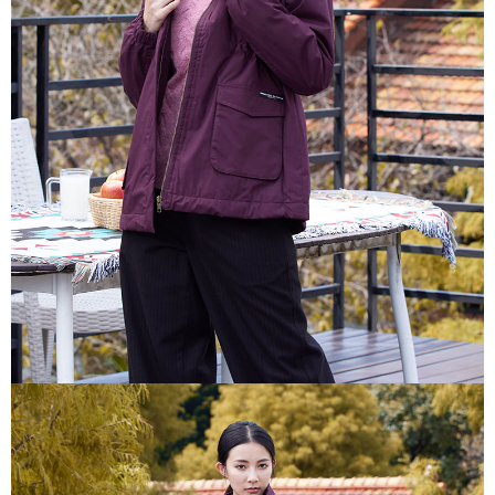
免運費
「AFTEE先享後付」，若未經同意申辦者引起之損失，本公司不負相關責
任。
貨到付款
４．使用「AFTEE先享後付」時，將依據個別帳號之用戶狀況，依本公司即
時審查核予不同之上限額度；若仍有額度不足之情形，本公司將視審查結果
每筆NT$100，滿NT$2,000(含以上)免運費
請求用戶進行身份認證。
５．嚴禁一人註冊多個帳號或使用他人資訊註冊。若發現惡意使用之情形，
恩沛科技股份有限公司將有權停止該用戶之使用額度並採取法律行動。