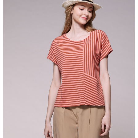
便利好安心！
貨到付款
１．簡單：不需註冊會員、不需綁卡、不需儲值。
２．便利：只要手機號碼，簡訊認證，即可結帳。
３．安心：先確認商品／服務後，再付款。
運送方式
【「AFTEE先享後付」結帳流程】
全家超商取貨付款
１．於結帳方式選擇「AFTEE先享後付」後，將跳轉至「AFTEE先享後付」
每筆NT$100，滿NT$2,000(含以上)免運費
結帳頁面，進行簡訊認證並確認金額後，即可完成結帳。
２．訂單成立數日內，您將收到繳費通知簡訊。
付款後全家超商取貨
３．收到繳費通知簡訊後14天內，點擊此簡訊中的連結，可透過四大超商／
ATM／網路銀行／等多元方式進行付款，方視為交易完成。
每筆NT$100，滿NT$2,000(含以上)免運費
※ 請注意：結帳手續完成當下不需立刻繳費，但若您需要取消訂單，請聯絡
購買商品的店家。未經商家同意取消之訂單仍視為有效，需透過AFTEE先享
7-11超商取貨付款
後付繳納相關費用。
每筆NT$100，滿NT$2,000(含以上)免運費
※ 交易是否成功請以「AFTEE先享後付 」之結帳頁面顯示為準，若有關於
是否繳費成功／繳費後需取消欲退款等相關疑問，請聯繫「AFTEE先享後付
客戶支援中心」
https://netprotections.freshdesk.com/support/home
付款後7-11超商取貨
每筆NT$100，滿NT$2,000(含以上)免運費
【注意事項】
１．透過由恩沛科技股份有限公司提供之「AFTEE先享後付」服務完成之交
新竹物流宅配
易，需依本服務之必要範圍內提供個人資料，並將交易相關給付款項請求債
權轉讓予恩沛科技股份有限公司。
每筆NT$100，滿NT$2,000(含以上)免運費
２．關於個人資料處理事宜，請瀏覽以下網址：
https://aftee.tw/terms/#terms3
付款後門市自取
３．未成年的使用者請事先徵得法定代理人或監護人之同意方可使用