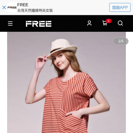
FREE
開啟APP
台灣天然纖維時尚女裝
0
1
/
6