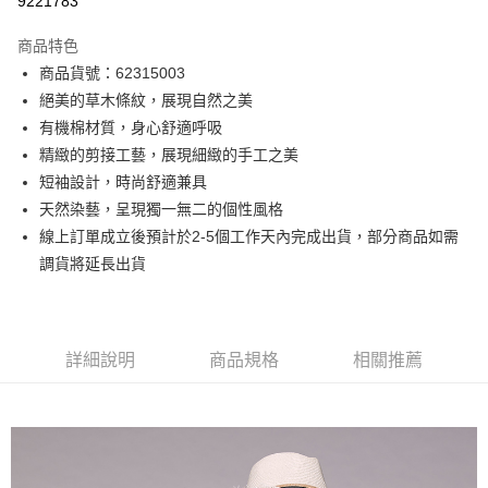
9221783
3 期 0 利率 每期
NT$533
21家銀行
商品特色
6 期 0 利率 每期
NT$266
21家銀行
合作金庫商業銀行
第一商業銀行
商品貨號：62315003
華南商業銀行
彰化商業銀行
12 期 0 利率 每期
NT$133
21家銀行
合作金庫商業銀行
第一商業銀行
絕美的草木條紋，展現自然之美
上海商業儲蓄銀行
台北富邦商業銀行
華南商業銀行
彰化商業銀行
合作金庫商業銀行
第一商業銀行
超商取貨付款
國泰世華商業銀行
兆豐國際商業銀行
有機棉材質，身心舒適呼吸
上海商業儲蓄銀行
台北富邦商業銀行
華南商業銀行
彰化商業銀行
臺灣中小企業銀行
台中商業銀行
精緻的剪接工藝，展現細緻的手工之美
國泰世華商業銀行
兆豐國際商業銀行
LINE Pay
上海商業儲蓄銀行
台北富邦商業銀行
匯豐（台灣）商業銀行
華泰商業銀行
臺灣中小企業銀行
台中商業銀行
短袖設計，時尚舒適兼具
國泰世華商業銀行
兆豐國際商業銀行
聯邦商業銀行
遠東國際商業銀行
匯豐（台灣）商業銀行
華泰商業銀行
Apple Pay
天然染藝，呈現獨一無二的個性風格
臺灣中小企業銀行
台中商業銀行
元大商業銀行
永豐商業銀行
聯邦商業銀行
遠東國際商業銀行
匯豐（台灣）商業銀行
華泰商業銀行
線上訂單成立後預計於2-5個工作天內完成出貨，部分商品如需
玉山商業銀行
星展（台灣）商業銀行
街口支付
元大商業銀行
永豐商業銀行
聯邦商業銀行
遠東國際商業銀行
調貨將延長出貨
台新國際商業銀行
中國信託商業銀行
玉山商業銀行
星展（台灣）商業銀行
元大商業銀行
永豐商業銀行
台灣樂天信用卡公司
悠遊付
台新國際商業銀行
中國信託商業銀行
玉山商業銀行
星展（台灣）商業銀行
台灣樂天信用卡公司
台新國際商業銀行
中國信託商業銀行
Google Pay
台灣樂天信用卡公司
詳細說明
商品規格
相關推薦
全盈+PAY
AFTEE先享後付
相關說明
【關於「AFTEE先享後付」】
ATM付款
AFTEE先享後付是「在收到商品之後才付款」的支付方式。 讓您購物簡單