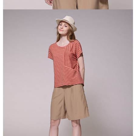
免運費
「AFTEE先享後付」，若未經同意申辦者引起之損失，本公司不負相關責
任。
貨到付款
４．使用「AFTEE先享後付」時，將依據個別帳號之用戶狀況，依本公司即
時審查核予不同之上限額度；若仍有額度不足之情形，本公司將視審查結果
每筆NT$100，滿NT$2,000(含以上)免運費
請求用戶進行身份認證。
５．嚴禁一人註冊多個帳號或使用他人資訊註冊。若發現惡意使用之情形，
恩沛科技股份有限公司將有權停止該用戶之使用額度並採取法律行動。