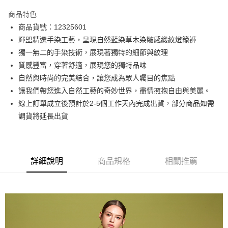
3 期 0 利率 每期
NT$2,760
21家銀行
商品特色
6 期 0 利率 每期
NT$1,380
21家銀行
合作金庫商業銀行
第一商業銀行
商品貨號：12325601
華南商業銀行
彰化商業銀行
12 期 0 利率 每期
NT$690
21家銀行
合作金庫商業銀行
第一商業銀行
輝盟精選手染工藝，呈現自然藍染草木染皺感緞紋燈籠褲
上海商業儲蓄銀行
台北富邦商業銀行
華南商業銀行
彰化商業銀行
合作金庫商業銀行
第一商業銀行
超商取貨付款
國泰世華商業銀行
兆豐國際商業銀行
獨一無二的手染技術，展現著獨特的細節與紋理
上海商業儲蓄銀行
台北富邦商業銀行
華南商業銀行
彰化商業銀行
臺灣中小企業銀行
台中商業銀行
質感豐富，穿著舒適，展現您的獨特品味
國泰世華商業銀行
兆豐國際商業銀行
LINE Pay
上海商業儲蓄銀行
台北富邦商業銀行
匯豐（台灣）商業銀行
華泰商業銀行
臺灣中小企業銀行
台中商業銀行
自然與時尚的完美結合，讓您成為眾人矚目的焦點
國泰世華商業銀行
兆豐國際商業銀行
聯邦商業銀行
遠東國際商業銀行
匯豐（台灣）商業銀行
華泰商業銀行
Apple Pay
讓我們帶您進入自然工藝的奇妙世界，盡情擁抱自由與美麗。
臺灣中小企業銀行
台中商業銀行
元大商業銀行
永豐商業銀行
聯邦商業銀行
遠東國際商業銀行
匯豐（台灣）商業銀行
華泰商業銀行
線上訂單成立後預計於2-5個工作天內完成出貨，部分商品如需
玉山商業銀行
星展（台灣）商業銀行
街口支付
元大商業銀行
永豐商業銀行
聯邦商業銀行
遠東國際商業銀行
調貨將延長出貨
台新國際商業銀行
中國信託商業銀行
玉山商業銀行
星展（台灣）商業銀行
元大商業銀行
永豐商業銀行
台灣樂天信用卡公司
悠遊付
台新國際商業銀行
中國信託商業銀行
玉山商業銀行
星展（台灣）商業銀行
台灣樂天信用卡公司
台新國際商業銀行
中國信託商業銀行
Google Pay
台灣樂天信用卡公司
詳細說明
商品規格
相關推薦
全盈+PAY
AFTEE先享後付
相關說明
【關於「AFTEE先享後付」】
ATM付款
AFTEE先享後付是「在收到商品之後才付款」的支付方式。 讓您購物簡單
便利好安心！