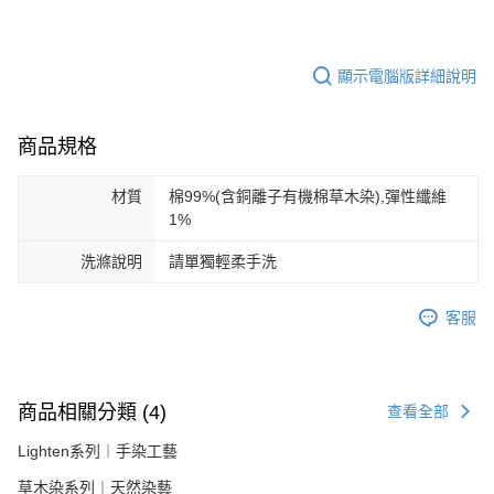
顯示電腦版詳細說明
商品規格
材質
棉99%(含銅離子有機棉草木染),彈性纖維
1%
洗滌說明
請單獨輕柔手洗
客服
商品相關分類 (4)
查看全部
Lighten系列︱手染工藝
草木染系列︱天然染藝