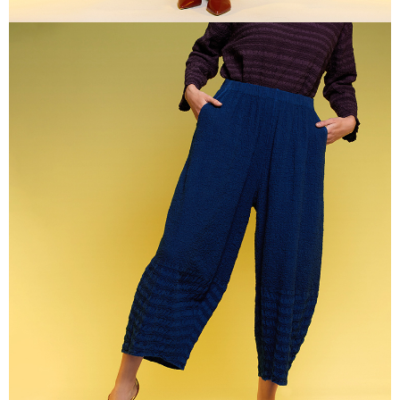
任。
貨到付款
４．使用「AFTEE先享後付」時，將依據個別帳號之用戶狀況，依本公司即
時審查核予不同之上限額度；若仍有額度不足之情形，本公司將視審查結果
每筆NT$100，滿NT$2,000(含以上)免運費
請求用戶進行身份認證。
５．嚴禁一人註冊多個帳號或使用他人資訊註冊。若發現惡意使用之情形，
恩沛科技股份有限公司將有權停止該用戶之使用額度並採取法律行動。