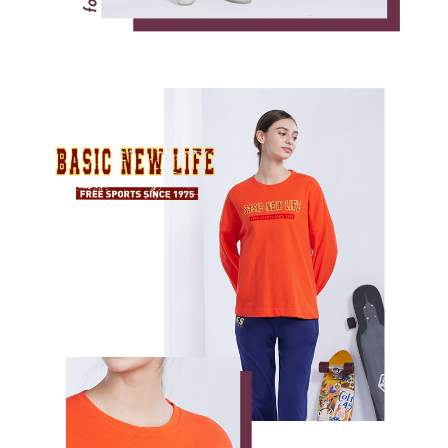
免運費
「AFTEE先享後付」，若未經同意申辦者引起之損失，本公司不負相關責
任。
貨到付款
４．使用「AFTEE先享後付」時，將依據個別帳號之用戶狀況，依本公司即
時審查核予不同之上限額度；若仍有額度不足之情形，本公司將視審查結果
每筆NT$100，滿NT$2,000(含以上)免運費
請求用戶進行身份認證。
５．嚴禁一人註冊多個帳號或使用他人資訊註冊。若發現惡意使用之情形，
恩沛科技股份有限公司將有權停止該用戶之使用額度並採取法律行動。