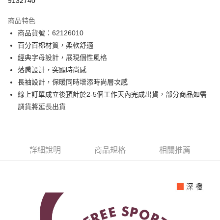
9132740
3 期 0 利率 每期
NT$266
21家銀行
商品特色
6 期 0 利率 每期
NT$133
21家銀行
合作金庫商業銀行
第一商業銀行
商品貨號：62126010
華南商業銀行
彰化商業銀行
12 期 0 利率 每期
NT$66
21家銀行
合作金庫商業銀行
第一商業銀行
百分百棉材質，柔軟舒適
上海商業儲蓄銀行
台北富邦商業銀行
華南商業銀行
彰化商業銀行
合作金庫商業銀行
第一商業銀行
超商取貨付款
國泰世華商業銀行
兆豐國際商業銀行
經典字母設計，展現個性風格
上海商業儲蓄銀行
台北富邦商業銀行
華南商業銀行
彰化商業銀行
臺灣中小企業銀行
台中商業銀行
落肩設計，突顯時尚感
國泰世華商業銀行
兆豐國際商業銀行
LINE Pay
上海商業儲蓄銀行
台北富邦商業銀行
匯豐（台灣）商業銀行
華泰商業銀行
臺灣中小企業銀行
台中商業銀行
長袖設計，保暖同時增添時尚層次感
國泰世華商業銀行
兆豐國際商業銀行
聯邦商業銀行
遠東國際商業銀行
匯豐（台灣）商業銀行
華泰商業銀行
Apple Pay
線上訂單成立後預計於2-5個工作天內完成出貨，部分商品如需
臺灣中小企業銀行
台中商業銀行
元大商業銀行
永豐商業銀行
聯邦商業銀行
遠東國際商業銀行
匯豐（台灣）商業銀行
華泰商業銀行
調貨將延長出貨
玉山商業銀行
星展（台灣）商業銀行
街口支付
元大商業銀行
永豐商業銀行
聯邦商業銀行
遠東國際商業銀行
台新國際商業銀行
中國信託商業銀行
玉山商業銀行
星展（台灣）商業銀行
元大商業銀行
永豐商業銀行
台灣樂天信用卡公司
悠遊付
台新國際商業銀行
中國信託商業銀行
玉山商業銀行
星展（台灣）商業銀行
台灣樂天信用卡公司
台新國際商業銀行
中國信託商業銀行
Google Pay
詳細說明
商品規格
相關推薦
台灣樂天信用卡公司
全盈+PAY
AFTEE先享後付
相關說明
【關於「AFTEE先享後付」】
ATM付款
AFTEE先享後付是「在收到商品之後才付款」的支付方式。 讓您購物簡單