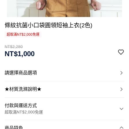
條紋抗菌小口袋圓領短袖上衣(2色)
超取滿NT$2,000免運
NT$2,280
NT$1,000
請選擇商品選項
★材質洗滌說明★
付款與運送方式
超取滿NT$2,000免運
付款方式
商品特色