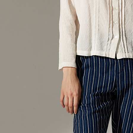
４．使用「
貨到付款
即時審查
結果請求
每筆NT$1
５．嚴禁
形，恩沛
動。