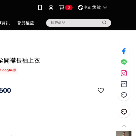
0
中文 (繁體)
市資訊
會員權益
全開襟長袖上衣
2,000免運
500