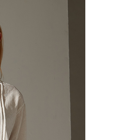
：只要手機號碼，簡訊認證，即可結帳。
：先確認商品／服務後，再付款。
EE先享後付」結帳流程】
方式選擇「AFTEE先享後付」後，將跳轉至「AFTEE先享後
取貨付款
頁面，進行簡訊認證並確認金額後，即可完成結帳。
00，滿NT$2,000(含以上)免運費
成立數日內，您將收到繳費通知簡訊。
費通知簡訊後14天內，點擊此簡訊中的連結，可透過四大超商
網路銀行／等多元方式進行付款，方視為交易完成。
家超商取貨
：結帳手續完成當下不需立刻繳費，但若您需要取消訂單，請聯
00，滿NT$2,000(含以上)免運費
的店家。未經商家同意取消之訂單仍視為有效，需透過AFTEE
繳納相關費用。
商取貨付款
否成功請以「AFTEE先享後付 」之結帳頁面顯示為準，若有關於
功／繳費後需取消欲退款等相關疑問，請聯繫「AFTEE先享後
00，滿NT$2,000(含以上)免運費
援中心」
https://netprotections.freshdesk.com/support/home
11超商取貨
項】
00，滿NT$2,000(含以上)免運費
恩沛科技股份有限公司提供之「AFTEE先享後付」服務完成之
依本服務之必要範圍內提供個人資料，並將交易相關給付款項請
宅配
讓予恩沛科技股份有限公司。
個人資料處理事宜，請瀏覽以下網址：
00，滿NT$2,000(含以上)免運費
ee.tw/terms/#terms3
年的使用者請事先徵得法定代理人或監護人之同意方可使用
市自取
E先享後付」，若未經同意申辦者引起之損失，本公司不負相關責