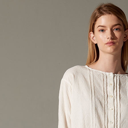
２．便利
３．安心
運送方式
【「AFT
１．於結帳
全家超商
付」結帳
每筆NT$1
２．訂單
３．收到繳
／ATM／
付款後全
※ 請注意
每筆NT$1
絡購買商品
先享後付
7-11超
※ 交易是
是否繳費成
每筆NT$1
付客戶支
付款後7-
【注意事
每筆NT$1
１．透過由
交易，需
新竹物流
求債權轉
２．關於
每筆NT$1
https://aft
３．未成
付款後門
「AFTE
免運費
任。