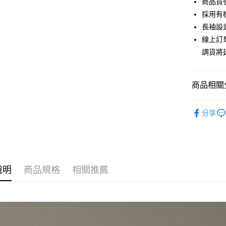
商品貨號
6 期 
合作金
採用有
華南商
12 期
長袖設
合作金
上海商
華南商
線上訂
合作金
超商取貨
國泰世
上海商
調貨將
華南商
臺灣中
國泰世
LINE Pay
上海商
匯豐（
臺灣中
國泰世
聯邦商
匯豐（
Apple Pay
臺灣中
商品相關分
元大商
聯邦商
匯豐（
玉山商
街口支付
元大商
秋冬優惠
聯邦商
台新國
玉山商
分享
元大商
台灣樂
悠遊付
人氣商品
台新國
玉山商
台灣樂
台新國
Google Pa
【上衣】
台灣樂
【上衣】
全盈+PAY
說明
商品規格
相關推薦
主題推薦
AFTEE先
相關說明
自然系有機
【關於「A
ATM付款
AFTEE
便利好安
貨到付款
１．簡單