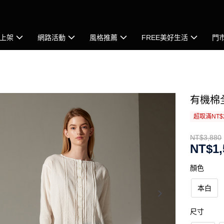
上架
網路活動
風格推薦
FREE美好生活
門
有機棉
超取滿NT$
NT$3,880
NT$1,
顏色
本白
尺寸