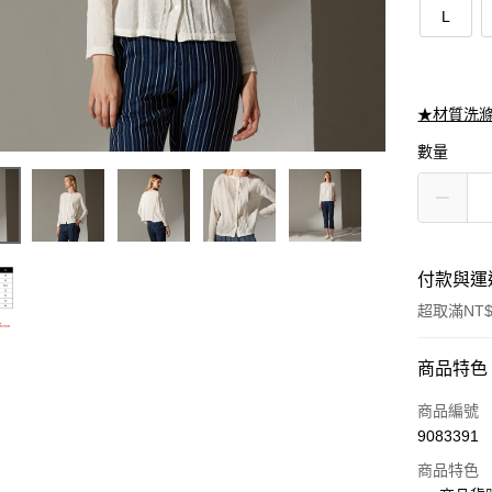
L
★材質洗
數量
付款與運
超取滿NT$
付款方式
商品特色
信用卡一
商品編號
9083391
信用卡分
商品特色
3 期 