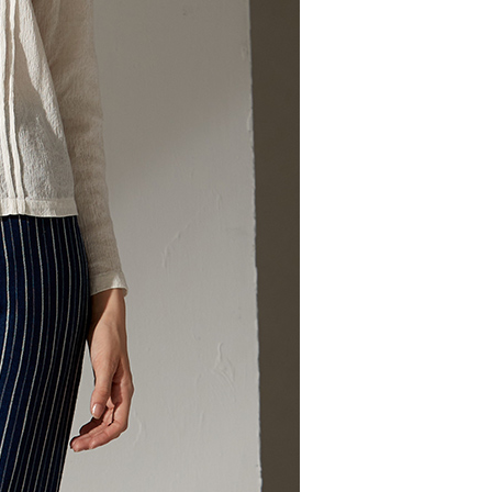
AFTEE先享後付」時，將依據個別帳號之用戶狀況，依本公司
核予不同之上限額度；若仍有額度不足之情形，本公司將視審查
用戶進行身份認證。
00，滿NT$2,000(含以上)免運費
一人註冊多個帳號或使用他人資訊註冊。若發現惡意使用之情
科技股份有限公司將有權停止該用戶之使用額度並採取法律行