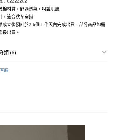
：62222202
0 利率 每期
NT$250
21家銀行
庫商業銀行
第一商業銀行
機棉材質，舒適透氣，呵護肌膚
業銀行
彰化商業銀行
 0 利率 每期
NT$125
21家銀行
計，適合秋冬穿搭
庫商業銀行
第一商業銀行
業儲蓄銀行
台北富邦商業銀行
業銀行
彰化商業銀行
單成立後預計於2-5個工作天內完成出貨，部分商品如需
庫商業銀行
第一商業銀行
付款
華商業銀行
兆豐國際商業銀行
業儲蓄銀行
台北富邦商業銀行
延長出貨。
業銀行
彰化商業銀行
小企業銀行
台中商業銀行
華商業銀行
兆豐國際商業銀行
業儲蓄銀行
台北富邦商業銀行
台灣）商業銀行
華泰商業銀行
小企業銀行
台中商業銀行
華商業銀行
兆豐國際商業銀行
業銀行
遠東國際商業銀行
台灣）商業銀行
華泰商業銀行
小企業銀行
台中商業銀行
類 (6)
業銀行
永豐商業銀行
業銀行
遠東國際商業銀行
台灣）商業銀行
華泰商業銀行
業銀行
星展（台灣）商業銀行
業銀行
永豐商業銀行
專區
秋冬商品│上著
業銀行
遠東國際商業銀行
際商業銀行
中國信託商業銀行
業銀行
星展（台灣）商業銀行
客服
業銀行
永豐商業銀行
天信用卡公司
推薦
際商業銀行
中國信託商業銀行
業銀行
星展（台灣）商業銀行
天信用卡公司
際商業銀行
中國信託商業銀行
y
長袖上衣
天信用卡公司
襯衫
舒適有機棉
享後付
棉穿搭 ⇲ 限時活動
FTEE先享後付」】
先享後付是「在收到商品之後才付款」的支付方式。 讓您購物簡單
心！
：不需註冊會員、不需綁卡、不需儲值。