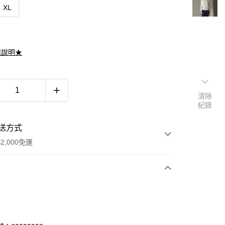
XL
滌說明★
清除
紀錄
送方式
2,000免運
次付款
期付款
0 利率 每期
NT$500
21家銀行