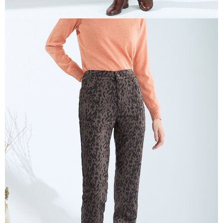
送料無料
三、利用規約「AFTEE代金後払い」（以下当サービスという）はネットプ
貨到付款
ロテクションズ（以下 AFTEE という）が提供し、AFTEEが代金を徴収し
ます。当サービスご利用の際に提供しなければならない個人情報（注文者
配送毎にNT$100、NT$2,000以上で送料無料
の氏名、電話番号、受取人の氏名、電話番号、受取人住所を含むがこれに
限らない）は、AFTEEに渡され当サービスで必要な範囲内で利用されま
す。AFTEEの個人情報の収集、処理、利用について、詳細はAFTEE公式ホ
ームページの『個人情報の収集、処理及び利用に関する声明』をご参照く
ださい（
https://aftee.tw/privacypolicy/
）。
AFTEEの初回ご利用の際に、審査を通過すれば、最高額がNT$10,000にな
ります。支払い期限を過ぎた場合、その金額に基づいて年利20%の遅延滞
納金が加算されます。未成年の利用者は、事前に法定代理人または後見人
の同意を得ればAFTEEをご利用いただけます。
個人情報の処理、利用について疑問がある、または関連する法律の権利を
行使したい場合は、ネットプロテクションズ
cs_tw@netprotections.co.jp
にご連絡ください。上記に示した個人情報を、必要な購入注文書とあわせ
てAFTEEにご提供いただく、またはAFTEEにあなたの個人情報の収集、処
理、利用を許可することににご同意いただけない場合は、当サービスを選
択しないでください。