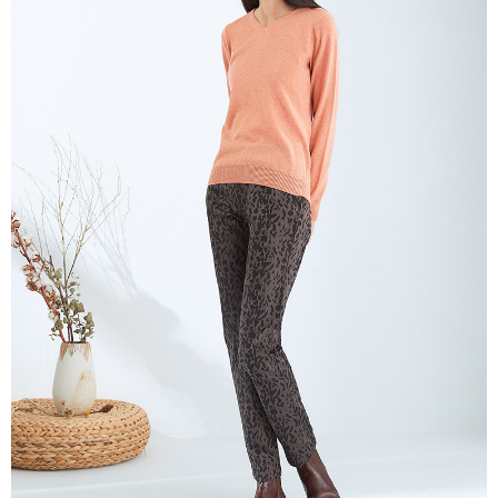
ウが表示されます。
代金引換
2.SMSで認証してお支払い手続を進めてください。
3.注文するときのお支払いは不要です。商品はご指定の住所に配送されま
す。
配送方法
4.ご注文が完了すると、携帯に支払い通知のSMSが届きます。アプリ会員
の場合は、AFTEE アプリプッシュ通知が届きます。
全家超商取貨付款
5.商品受け取り時のお支払いは不要です。商品を確かめてから、SMSまた
配送毎にNT$100、NT$2,000以上で送料無料
はアプリの通知に従って、4大コンビニ、またはATM/オンラインバンキン
グでお支払いください。
付款後全家超商取貨
代金納付期限は最短で 14 日以内ですので、ご注意ください。AFTEE アプ
配送毎にNT$100、NT$2,000以上で送料無料
リをダウンロードして AFTEE 会員になるとお支払い期限を最長 45 日以内
まで延長できます。
7-11超商取貨付款
配送毎にNT$100、NT$2,000以上で送料無料
お支払期限は、ショップが請求した期日と、AFTEEで延長できる日数をも
とに計算されます。AFTEEで注文すると、商品を受け取るまで支払い期限
付款後7-11超商取貨
を延長できますが、商品を期限内に受け取れない場合があります（例：予
約商品や商品到着日が比較的遅い商品）。そのため、商品到着の有無に関
配送毎にNT$100、NT$2,000以上で送料無料
わらず、AFTEEで指定された期限内にお支払いください。
新竹物流宅配
二、支払い限度額
配送毎にNT$100、NT$2,000以上で送料無料
1.初回 AFTEEを ご利用の際に、認証結果及び当社の審査の結果に基づ
き、限度額が設定されます。
2.決済金額は最低NT$20です。
付款後門市自取
3.現在、台湾の会員のみご利用いただけます。