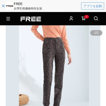
FREE
アプリを起動
台灣天然纖維時尚女裝
0
1
/
5