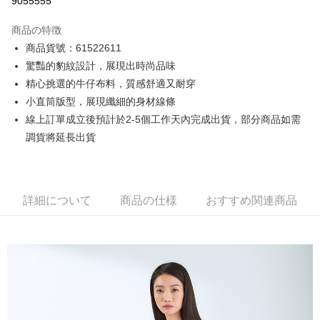
9055555
3回払い、金利0、毎回
NT$166
21行の銀行
商品の特徴
6回払い、金利0、毎回
NT$83
21行の銀行
合作金庫商業銀行
第一商業銀行
商品貨號：61522611
華南商業銀行
彰化商業銀行
12回払い、金利0、毎回
NT$41
21行の銀行
合作金庫商業銀行
第一商業銀行
驚豔的豹紋設計，展現出時尚品味
上海商業儲蓄銀行
台北富邦商業銀行
華南商業銀行
彰化商業銀行
合作金庫商業銀行
第一商業銀行
コンビニ店頭代金引換
国泰世華商業銀行
兆豐國際商業銀行
精心挑選的牛仔布料，質感舒適又耐穿
上海商業儲蓄銀行
台北富邦商業銀行
華南商業銀行
彰化商業銀行
台湾中小企業銀行
台中商業銀行
小直筒版型，展現纖細的身材線條
国泰世華商業銀行
兆豐國際商業銀行
LINE Pay
上海商業儲蓄銀行
台北富邦商業銀行
HSBC(台湾)商業銀行
華泰商業銀行
台湾中小企業銀行
台中商業銀行
線上訂單成立後預計於2-5個工作天內完成出貨，部分商品如需
国泰世華商業銀行
兆豐國際商業銀行
聯邦商業銀行
遠東国際商業銀行
HSBC(台湾)商業銀行
華泰商業銀行
Apple Pay
調貨將延長出貨
台湾中小企業銀行
台中商業銀行
元大商業銀行
永豐商業銀行
聯邦商業銀行
遠東国際商業銀行
HSBC(台湾)商業銀行
華泰商業銀行
玉山商業銀行
星展(台湾)商業銀行
JKOPAY
元大商業銀行
永豐商業銀行
聯邦商業銀行
遠東国際商業銀行
台新國際商業銀行
中国信託商業銀行
玉山商業銀行
星展(台湾)商業銀行
元大商業銀行
永豐商業銀行
台湾楽天クレジットカード会社
Easy Wallet
台新國際商業銀行
中国信託商業銀行
玉山商業銀行
星展(台湾)商業銀行
詳細について
商品の仕様
おすすめ関連商品
台湾楽天クレジットカード会社
台新國際商業銀行
中国信託商業銀行
Google Pay
台湾楽天クレジットカード会社
Plus Pay
AFTEE代金後払い
説明
一、 AFTEE代金後払いについて
ATM払い
1.お支払い方法でAFTEE代金後払いを選択すると、携帯電話認証ウィンド