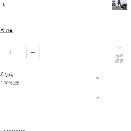
L
滌說明★
清除
紀錄
送方式
2,000免運
次付款
期付款
0 利率 每期
NT$196
21家銀行