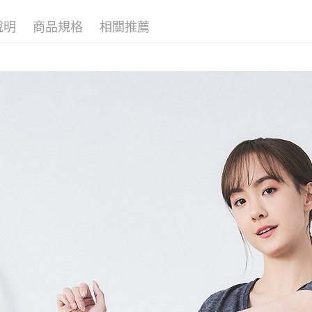
２．便利
３．安心
說明
商品規格
相關推薦
運送方式
【「AFT
１．於結帳
全家超商
付」結帳
每筆NT$1
２．訂單
３．收到繳
／ATM／
付款後全
※ 請注意
每筆NT$1
絡購買商品
先享後付
7-11超
※ 交易是
是否繳費成
每筆NT$1
付客戶支
付款後7-
【注意事
每筆NT$1
１．透過由
交易，需
新竹物流
求債權轉
２．關於
每筆NT$1
https://aft
３．未成
付款後門
「AFTE
免運費
任。