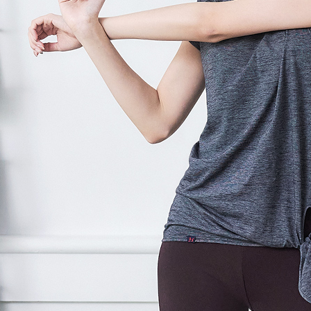
４．使用「
貨到付款
即時審查
結果請求
每筆NT$1
５．嚴禁
形，恩沛
動。