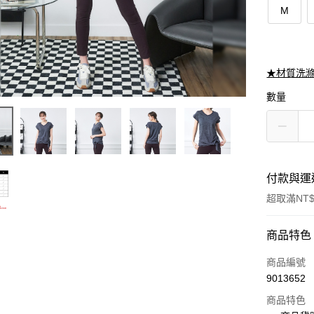
M
★材質洗
數量
付款與運
超取滿NT$
付款方式
商品特色
信用卡一
商品編號
9013652
信用卡分
商品特色
3 期 