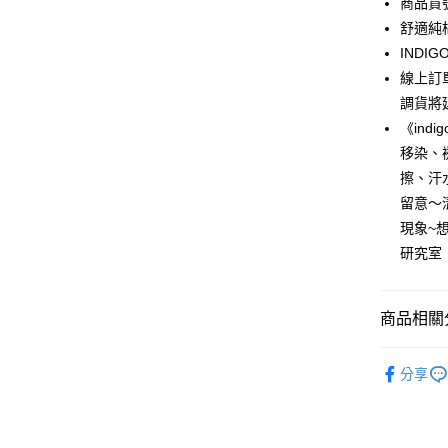
商品貨號
6 期 
合作金
舒適純
華南商
12 期
IND
合作金
上海商
華南商
線上訂
合作金
超商取貨
國泰世
上海商
調貨將
華南商
臺灣中
國泰世
LINE Pay
上海商
《ind
匯豐（
臺灣中
國泰世
聯邦商
移染、
匯豐（
Apple Pay
臺灣中
元大商
擦、汗
聯邦商
匯豐（
玉山商
街口支付
元大商
留意～
聯邦商
台新國
玉山商
現象~
元大商
台灣樂
悠遊付
台新國
玉山商
研究室
台灣樂
台新國
Google Pa
台灣樂
全盈+PAY
商品相關分
AFTEE先
春夏優惠
相關說明
分享
人氣商品
【關於「A
ATM付款
AFTEE
【上衣】
便利好安
貨到付款
１．簡單