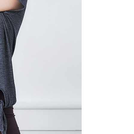
AFTEE先享後付」時，將依據個別帳號之用戶狀況，依本公司
核予不同之上限額度；若仍有額度不足之情形，本公司將視審查
用戶進行身份認證。
00，滿NT$2,000(含以上)免運費
一人註冊多個帳號或使用他人資訊註冊。若發現惡意使用之情
科技股份有限公司將有權停止該用戶之使用額度並採取法律行