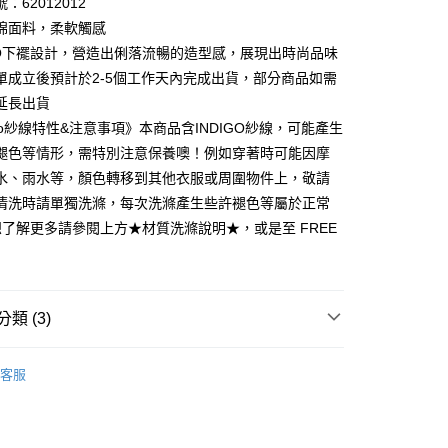
：62012012
0 利率 每期
NT$98
21家銀行
庫商業銀行
第一商業銀行
棉面料，柔軟觸感
業銀行
彰化商業銀行
 0 利率 每期
NT$49
21家銀行
IGO下襬設計，營造出俐落流暢的造型感，展現出時尚品味
庫商業銀行
第一商業銀行
業儲蓄銀行
台北富邦商業銀行
業銀行
彰化商業銀行
單成立後預計於2-5個工作天內完成出貨，部分商品如需
庫商業銀行
第一商業銀行
付款
華商業銀行
兆豐國際商業銀行
業儲蓄銀行
台北富邦商業銀行
延長出貨
業銀行
彰化商業銀行
小企業銀行
台中商業銀行
華商業銀行
兆豐國際商業銀行
業儲蓄銀行
台北富邦商業銀行
igo紗線特性&注意事項》本商品含INDIGO紗線，可能產生
台灣）商業銀行
華泰商業銀行
小企業銀行
台中商業銀行
華商業銀行
兆豐國際商業銀行
業銀行
遠東國際商業銀行
褪色等情形，需特別注意保養噢！例如穿著時可能因摩
台灣）商業銀行
華泰商業銀行
小企業銀行
台中商業銀行
業銀行
永豐商業銀行
水、雨水等，顏色轉移到其他衣服或周圍物件上，敬請
業銀行
遠東國際商業銀行
台灣）商業銀行
華泰商業銀行
業銀行
星展（台灣）商業銀行
業銀行
永豐商業銀行
清洗時請單獨洗滌，每次洗滌產生些許褪色等屬於正常
業銀行
遠東國際商業銀行
際商業銀行
中國信託商業銀行
業銀行
星展（台灣）商業銀行
想了解更多請參閱上方★材質洗滌說明★，或是至 FREE
業銀行
永豐商業銀行
天信用卡公司
際商業銀行
中國信託商業銀行
業銀行
星展（台灣）商業銀行
天信用卡公司
際商業銀行
中國信託商業銀行
y
天信用卡公司
類 (3)
享後付
專區
春夏商品│上著
客服
推薦
FTEE先享後付」】
先享後付是「在收到商品之後才付款」的支付方式。 讓您購物簡單
短袖上衣
心！
：不需註冊會員、不需綁卡、不需儲值。