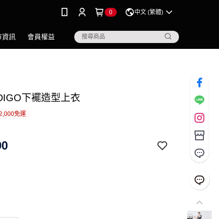
0
中文 (繁體)
市資訊
會員權益
DIGO下襬造型上衣
2,000免運
90