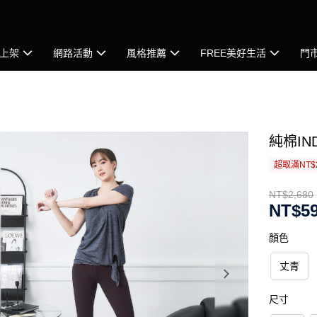
上架
網路活動
風格推薦
FREE美好生活
門
純棉IN
超取滿NT$
NT$2,680
NT$5
顏色
丈青
尺寸