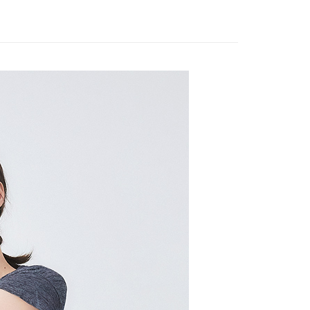
：只要手機號碼，簡訊認證，即可結帳。
：先確認商品／服務後，再付款。
EE先享後付」結帳流程】
方式選擇「AFTEE先享後付」後，將跳轉至「AFTEE先享後
取貨付款
頁面，進行簡訊認證並確認金額後，即可完成結帳。
00，滿NT$2,000(含以上)免運費
成立數日內，您將收到繳費通知簡訊。
費通知簡訊後14天內，點擊此簡訊中的連結，可透過四大超商
網路銀行／等多元方式進行付款，方視為交易完成。
家超商取貨
：結帳手續完成當下不需立刻繳費，但若您需要取消訂單，請聯
00，滿NT$2,000(含以上)免運費
的店家。未經商家同意取消之訂單仍視為有效，需透過AFTEE
繳納相關費用。
商取貨付款
否成功請以「AFTEE先享後付 」之結帳頁面顯示為準，若有關於
功／繳費後需取消欲退款等相關疑問，請聯繫「AFTEE先享後
00，滿NT$2,000(含以上)免運費
援中心」
https://netprotections.freshdesk.com/support/home
11超商取貨
項】
00，滿NT$2,000(含以上)免運費
恩沛科技股份有限公司提供之「AFTEE先享後付」服務完成之
依本服務之必要範圍內提供個人資料，並將交易相關給付款項請
宅配
讓予恩沛科技股份有限公司。
個人資料處理事宜，請瀏覽以下網址：
00，滿NT$2,000(含以上)免運費
ee.tw/terms/#terms3
年的使用者請事先徵得法定代理人或監護人之同意方可使用
市自取
E先享後付」，若未經同意申辦者引起之損失，本公司不負相關責