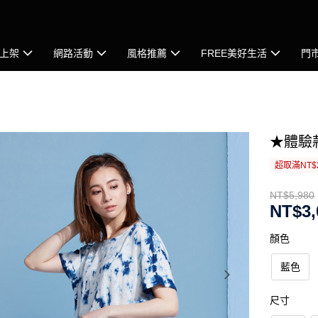
上架
網路活動
風格推薦
FREE美好生活
門
★體驗
超取滿NT$
NT$5,980
NT$3,
顏色
藍色
尺寸