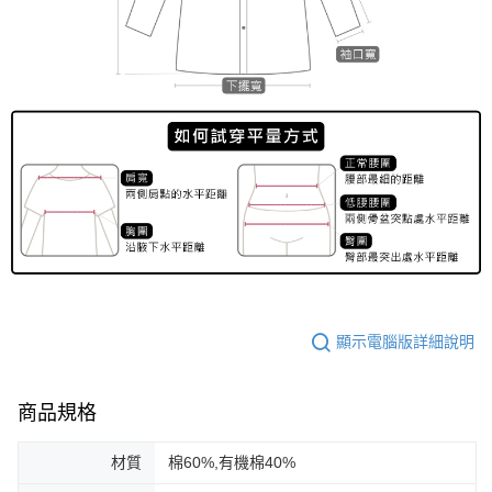
顯示電腦版詳細說明
商品規格
材質
棉60%,有機棉40%