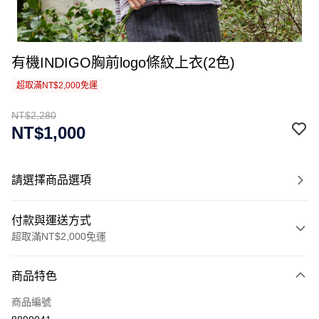
有機INDIGO胸前logo條紋上衣(2色)
超取滿NT$2,000免運
NT$2,280
NT$1,000
請選擇商品選項
付款與運送方式
超取滿NT$2,000免運
付款方式
商品特色
信用卡一次付款
商品編號
信用卡分期付款