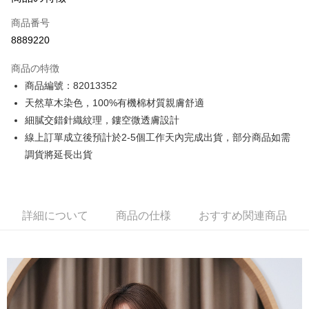
クレジットカード1回払い
商品番号
クレジットカード分割払い
8889220
3回払い、金利0、毎回
NT$266
21行の銀行
商品の特徴
6回払い、金利0、毎回
NT$133
21行の銀行
合作金庫商業銀行
第一商業銀行
商品編號：82013352
華南商業銀行
彰化商業銀行
12回払い、金利0、毎回
NT$66
21行の銀行
合作金庫商業銀行
第一商業銀行
天然草木染色，100%有機棉材質親膚舒適
上海商業儲蓄銀行
台北富邦商業銀行
華南商業銀行
彰化商業銀行
合作金庫商業銀行
第一商業銀行
コンビニ店頭代金引換
国泰世華商業銀行
兆豐國際商業銀行
細膩交錯針織紋理，鏤空微透膚設計
上海商業儲蓄銀行
台北富邦商業銀行
華南商業銀行
彰化商業銀行
台湾中小企業銀行
台中商業銀行
線上訂單成立後預計於2-5個工作天內完成出貨，部分商品如需
国泰世華商業銀行
兆豐國際商業銀行
LINE Pay
上海商業儲蓄銀行
台北富邦商業銀行
HSBC(台湾)商業銀行
華泰商業銀行
台湾中小企業銀行
台中商業銀行
調貨將延長出貨
国泰世華商業銀行
兆豐國際商業銀行
聯邦商業銀行
遠東国際商業銀行
HSBC(台湾)商業銀行
華泰商業銀行
Apple Pay
台湾中小企業銀行
台中商業銀行
元大商業銀行
永豐商業銀行
聯邦商業銀行
遠東国際商業銀行
HSBC(台湾)商業銀行
華泰商業銀行
玉山商業銀行
星展(台湾)商業銀行
JKOPAY
元大商業銀行
永豐商業銀行
聯邦商業銀行
遠東国際商業銀行
台新國際商業銀行
中国信託商業銀行
玉山商業銀行
星展(台湾)商業銀行
詳細について
商品の仕様
おすすめ関連商品
元大商業銀行
永豐商業銀行
台湾楽天クレジットカード会社
Easy Wallet
台新國際商業銀行
中国信託商業銀行
玉山商業銀行
星展(台湾)商業銀行
台湾楽天クレジットカード会社
台新國際商業銀行
中国信託商業銀行
Google Pay
台湾楽天クレジットカード会社
Plus Pay
AFTEE代金後払い