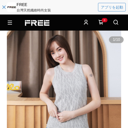
FREE
アプリを起動
台灣天然纖維時尚女裝
0
1
/
10