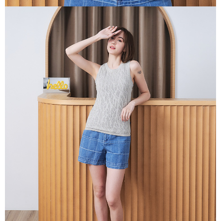
き、限度額が設定されます。
2.決済金額は最低NT$20です。
付款後門市自取
3.現在、台湾の会員のみご利用いただけます。
送料無料
三、利用規約「AFTEE代金後払い」（以下当サービスという）はネットプ
貨到付款
ロテクションズ（以下 AFTEE という）が提供し、AFTEEが代金を徴収し
ます。当サービスご利用の際に提供しなければならない個人情報（注文者
配送毎にNT$100、NT$2,000以上で送料無料
の氏名、電話番号、受取人の氏名、電話番号、受取人住所を含むがこれに
限らない）は、AFTEEに渡され当サービスで必要な範囲内で利用されま
す。AFTEEの個人情報の収集、処理、利用について、詳細はAFTEE公式ホ
ームページの『個人情報の収集、処理及び利用に関する声明』をご参照く
ださい（
https://aftee.tw/privacypolicy/
）。
AFTEEの初回ご利用の際に、審査を通過すれば、最高額がNT$10,000にな
ります。支払い期限を過ぎた場合、その金額に基づいて年利20%の遅延滞
納金が加算されます。未成年の利用者は、事前に法定代理人または後見人
の同意を得ればAFTEEをご利用いただけます。
個人情報の処理、利用について疑問がある、または関連する法律の権利を
行使したい場合は、ネットプロテクションズ
cs_tw@netprotections.co.jp
にご連絡ください。上記に示した個人情報を、必要な購入注文書とあわせ
てAFTEEにご提供いただく、またはAFTEEにあなたの個人情報の収集、処
理、利用を許可することににご同意いただけない場合は、当サービスを選
択しないでください。