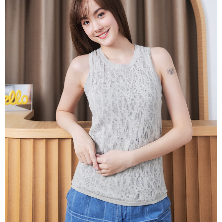
説明
一、 AFTEE代金後払いについて
ATM払い
1.お支払い方法でAFTEE代金後払いを選択すると、携帯電話認証ウィンド
ウが表示されます。
代金引換
2.SMSで認証してお支払い手続を進めてください。
3.注文するときのお支払いは不要です。商品はご指定の住所に配送されま
す。
配送方法
4.ご注文が完了すると、携帯に支払い通知のSMSが届きます。アプリ会員
の場合は、AFTEE アプリプッシュ通知が届きます。
全家超商取貨付款
5.商品受け取り時のお支払いは不要です。商品を確かめてから、SMSまた
配送毎にNT$100、NT$2,000以上で送料無料
はアプリの通知に従って、4大コンビニ、またはATM/オンラインバンキン
グでお支払いください。
付款後全家超商取貨
代金納付期限は最短で 14 日以内ですので、ご注意ください。AFTEE アプ
配送毎にNT$100、NT$2,000以上で送料無料
リをダウンロードして AFTEE 会員になるとお支払い期限を最長 45 日以内
まで延長できます。
7-11超商取貨付款
配送毎にNT$100、NT$2,000以上で送料無料
お支払期限は、ショップが請求した期日と、AFTEEで延長できる日数をも
とに計算されます。AFTEEで注文すると、商品を受け取るまで支払い期限
付款後7-11超商取貨
を延長できますが、商品を期限内に受け取れない場合があります（例：予
約商品や商品到着日が比較的遅い商品）。そのため、商品到着の有無に関
配送毎にNT$100、NT$2,000以上で送料無料
わらず、AFTEEで指定された期限内にお支払いください。
新竹物流宅配
二、支払い限度額
配送毎にNT$100、NT$2,000以上で送料無料
1.初回 AFTEEを ご利用の際に、認証結果及び当社の審査の結果に基づ