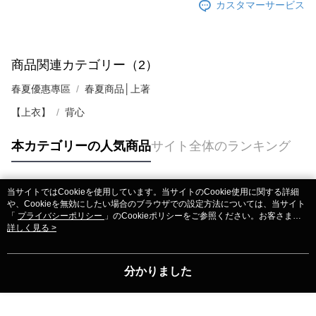
カスタマーサービス
商品関連カテゴリー（2）
春夏優惠專區
春夏商品│上著
【上衣】
背心
本カテゴリーの人気商品
サイト全体のランキング
当サイトではCookieを使用しています。当サイトのCookie使用に関する詳細
人気タグ
や、Cookieを無効にしたい場合のブラウザでの設定方法については、当サイト
「
プライバシーポリシー
」のCookieポリシーをご参照ください。お客さま
が、当サイトを引き続き使用される場合、当社がサイト利用規約のCookieポリ
詳しく見る >
シーに基づいてCookieを使用することに同意したものとみなします。
分かりました