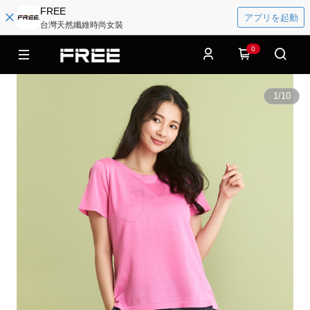
FREE
アプリを起動
台灣天然纖維時尚女裝
0
1
/
10