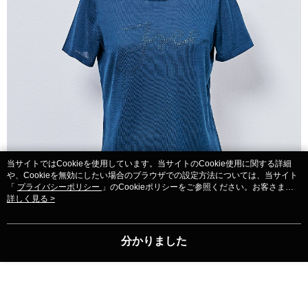
当サイトではCookieを使用しています。当サイトのCookie使用に関する詳細
や、Cookieを無効にしたい場合のブラウザでの設定方法については、当サイト
「
プライバシーポリシー
」のCookieポリシーをご参照ください。お客さま
が、当サイトを引き続き使用される場合、当社がサイト利用規約のCookieポリ
詳しく見る >
シーに基づいてCookieを使用することに同意したものとみなします。
分かりました