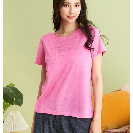
説明
一、 AFTEE代金後払いについて
ATM払い
1.お支払い方法でAFTEE代金後払いを選択すると、携帯電話認証ウィンド
ウが表示されます。
代金引換
2.SMSで認証してお支払い手続を進めてください。
3.注文するときのお支払いは不要です。商品はご指定の住所に配送されま
す。
配送方法
4.ご注文が完了すると、携帯に支払い通知のSMSが届きます。アプリ会員
の場合は、AFTEE アプリプッシュ通知が届きます。
全家超商取貨付款
5.商品受け取り時のお支払いは不要です。商品を確かめてから、SMSまた
配送毎にNT$100、NT$2,000以上で送料無料
はアプリの通知に従って、4大コンビニ、またはATM/オンラインバンキン
グでお支払いください。
付款後全家超商取貨
代金納付期限は最短で 14 日以内ですので、ご注意ください。AFTEE アプ
配送毎にNT$100、NT$2,000以上で送料無料
リをダウンロードして AFTEE 会員になるとお支払い期限を最長 45 日以内
まで延長できます。
7-11超商取貨付款
配送毎にNT$100、NT$2,000以上で送料無料
お支払期限は、ショップが請求した期日と、AFTEEで延長できる日数をも
とに計算されます。AFTEEで注文すると、商品を受け取るまで支払い期限
付款後7-11超商取貨
を延長できますが、商品を期限内に受け取れない場合があります（例：予
約商品や商品到着日が比較的遅い商品）。そのため、商品到着の有無に関
配送毎にNT$100、NT$2,000以上で送料無料
わらず、AFTEEで指定された期限内にお支払いください。
新竹物流宅配
二、支払い限度額
配送毎にNT$100、NT$2,000以上で送料無料
1.初回 AFTEEを ご利用の際に、認証結果及び当社の審査の結果に基づ