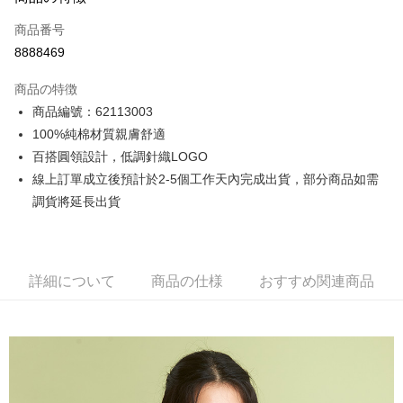
クレジットカード1回払い
商品番号
クレジットカード分割払い
8888469
3回払い、金利0、毎回
NT$266
21行の銀行
商品の特徴
6回払い、金利0、毎回
NT$133
21行の銀行
合作金庫商業銀行
第一商業銀行
商品編號：62113003
華南商業銀行
彰化商業銀行
12回払い、金利0、毎回
NT$66
21行の銀行
合作金庫商業銀行
第一商業銀行
100%純棉材質親膚舒適
上海商業儲蓄銀行
台北富邦商業銀行
華南商業銀行
彰化商業銀行
合作金庫商業銀行
第一商業銀行
コンビニ店頭代金引換
国泰世華商業銀行
兆豐國際商業銀行
百搭圓領設計，低調針織LOGO
上海商業儲蓄銀行
台北富邦商業銀行
華南商業銀行
彰化商業銀行
台湾中小企業銀行
台中商業銀行
線上訂單成立後預計於2-5個工作天內完成出貨，部分商品如需
国泰世華商業銀行
兆豐國際商業銀行
LINE Pay
上海商業儲蓄銀行
台北富邦商業銀行
HSBC(台湾)商業銀行
華泰商業銀行
台湾中小企業銀行
台中商業銀行
調貨將延長出貨
国泰世華商業銀行
兆豐國際商業銀行
聯邦商業銀行
遠東国際商業銀行
HSBC(台湾)商業銀行
華泰商業銀行
Apple Pay
台湾中小企業銀行
台中商業銀行
元大商業銀行
永豐商業銀行
聯邦商業銀行
遠東国際商業銀行
HSBC(台湾)商業銀行
華泰商業銀行
玉山商業銀行
星展(台湾)商業銀行
JKOPAY
元大商業銀行
永豐商業銀行
聯邦商業銀行
遠東国際商業銀行
台新國際商業銀行
中国信託商業銀行
玉山商業銀行
星展(台湾)商業銀行
詳細について
商品の仕様
おすすめ関連商品
元大商業銀行
永豐商業銀行
台湾楽天クレジットカード会社
Easy Wallet
台新國際商業銀行
中国信託商業銀行
玉山商業銀行
星展(台湾)商業銀行
台湾楽天クレジットカード会社
台新國際商業銀行
中国信託商業銀行
Google Pay
台湾楽天クレジットカード会社
Plus Pay
AFTEE代金後払い