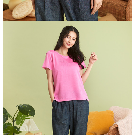
き、限度額が設定されます。
2.決済金額は最低NT$20です。
付款後門市自取
3.現在、台湾の会員のみご利用いただけます。
送料無料
三、利用規約「AFTEE代金後払い」（以下当サービスという）はネットプ
貨到付款
ロテクションズ（以下 AFTEE という）が提供し、AFTEEが代金を徴収し
ます。当サービスご利用の際に提供しなければならない個人情報（注文者
配送毎にNT$100、NT$2,000以上で送料無料
の氏名、電話番号、受取人の氏名、電話番号、受取人住所を含むがこれに
限らない）は、AFTEEに渡され当サービスで必要な範囲内で利用されま
す。AFTEEの個人情報の収集、処理、利用について、詳細はAFTEE公式ホ
ームページの『個人情報の収集、処理及び利用に関する声明』をご参照く
ださい（
https://aftee.tw/privacypolicy/
）。
AFTEEの初回ご利用の際に、審査を通過すれば、最高額がNT$10,000にな
ります。支払い期限を過ぎた場合、その金額に基づいて年利20%の遅延滞
納金が加算されます。未成年の利用者は、事前に法定代理人または後見人
の同意を得ればAFTEEをご利用いただけます。
個人情報の処理、利用について疑問がある、または関連する法律の権利を
行使したい場合は、ネットプロテクションズ
cs_tw@netprotections.co.jp
にご連絡ください。上記に示した個人情報を、必要な購入注文書とあわせ
てAFTEEにご提供いただく、またはAFTEEにあなたの個人情報の収集、処
理、利用を許可することににご同意いただけない場合は、当サービスを選
択しないでください。