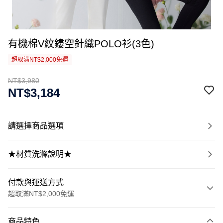
有機棉V紋鏤空針織POLO衫(3色)
超取滿NT$2,000免運
NT$3,980
NT$3,184
請選擇商品選項
★材質洗滌說明★
付款與運送方式
超取滿NT$2,000免運
付款方式
商品特色