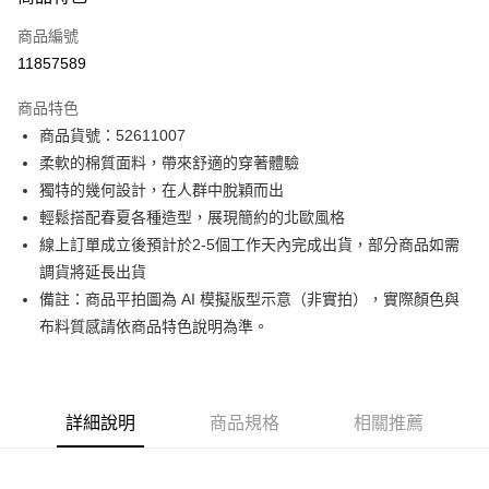
信用卡一次付款
商品編號
信用卡分期付款
11857589
3 期 0 利率 每期
NT$874
21家銀行
商品特色
6 期 0 利率 每期
NT$437
21家銀行
合作金庫商業銀行
第一商業銀行
商品貨號：52611007
華南商業銀行
彰化商業銀行
12 期 0 利率 每期
NT$218
21家銀行
合作金庫商業銀行
第一商業銀行
柔軟的棉質面料，帶來舒適的穿著體驗
上海商業儲蓄銀行
台北富邦商業銀行
華南商業銀行
彰化商業銀行
合作金庫商業銀行
第一商業銀行
超商取貨付款
國泰世華商業銀行
兆豐國際商業銀行
獨特的幾何設計，在人群中脫穎而出
上海商業儲蓄銀行
台北富邦商業銀行
華南商業銀行
彰化商業銀行
臺灣中小企業銀行
台中商業銀行
輕鬆搭配春夏各種造型，展現簡約的北歐風格
國泰世華商業銀行
兆豐國際商業銀行
LINE Pay
上海商業儲蓄銀行
台北富邦商業銀行
匯豐（台灣）商業銀行
華泰商業銀行
臺灣中小企業銀行
台中商業銀行
線上訂單成立後預計於2-5個工作天內完成出貨，部分商品如需
國泰世華商業銀行
兆豐國際商業銀行
聯邦商業銀行
遠東國際商業銀行
匯豐（台灣）商業銀行
華泰商業銀行
Apple Pay
調貨將延長出貨
臺灣中小企業銀行
台中商業銀行
元大商業銀行
永豐商業銀行
聯邦商業銀行
遠東國際商業銀行
匯豐（台灣）商業銀行
華泰商業銀行
備註：商品平拍圖為 AI 模擬版型示意（非實拍），實際顏色與
玉山商業銀行
星展（台灣）商業銀行
街口支付
元大商業銀行
永豐商業銀行
聯邦商業銀行
遠東國際商業銀行
布料質感請依商品特色說明為準。
台新國際商業銀行
中國信託商業銀行
玉山商業銀行
星展（台灣）商業銀行
元大商業銀行
永豐商業銀行
台灣樂天信用卡公司
悠遊付
台新國際商業銀行
中國信託商業銀行
玉山商業銀行
星展（台灣）商業銀行
台灣樂天信用卡公司
台新國際商業銀行
中國信託商業銀行
Google Pay
台灣樂天信用卡公司
詳細說明
商品規格
相關推薦
全盈+PAY
AFTEE先享後付