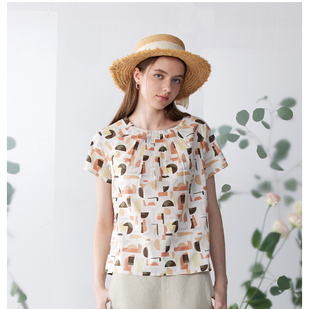
相關說明
【關於「AFTEE先享後付」】
ATM付款
AFTEE先享後付是「在收到商品之後才付款」的支付方式。 讓您購物簡單
便利好安心！
貨到付款
１．簡單：不需註冊會員、不需綁卡、不需儲值。
２．便利：只要手機號碼，簡訊認證，即可結帳。
３．安心：先確認商品／服務後，再付款。
運送方式
【「AFTEE先享後付」結帳流程】
全家超商取貨付款
１．於結帳方式選擇「AFTEE先享後付」後，將跳轉至「AFTEE先享後付」
每筆NT$100，滿NT$2,000(含以上)免運費
結帳頁面，進行簡訊認證並確認金額後，即可完成結帳。
２．訂單成立數日內，您將收到繳費通知簡訊。
付款後全家超商取貨
３．收到繳費通知簡訊後14天內，點擊此簡訊中的連結，可透過四大超商／
ATM／網路銀行／等多元方式進行付款，方視為交易完成。
每筆NT$100，滿NT$2,000(含以上)免運費
※ 請注意：結帳手續完成當下不需立刻繳費，但若您需要取消訂單，請聯絡
購買商品的店家。未經商家同意取消之訂單仍視為有效，需透過AFTEE先享
7-11超商取貨付款
後付繳納相關費用。
每筆NT$100，滿NT$2,000(含以上)免運費
※ 交易是否成功請以「AFTEE先享後付 」之結帳頁面顯示為準，若有關於
是否繳費成功／繳費後需取消欲退款等相關疑問，請聯繫「AFTEE先享後付
客戶支援中心」
https://netprotections.freshdesk.com/support/home
付款後7-11超商取貨
每筆NT$100，滿NT$2,000(含以上)免運費
【注意事項】
１．透過由恩沛科技股份有限公司提供之「AFTEE先享後付」服務完成之交
新竹物流宅配
易，需依本服務之必要範圍內提供個人資料，並將交易相關給付款項請求債
權轉讓予恩沛科技股份有限公司。