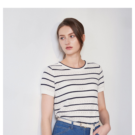
説明
一、 AFTEE代金後払いについて
ATM払い
1.お支払い方法でAFTEE代金後払いを選択すると、携帯電話認証ウィンド
ウが表示されます。
代金引換
2.SMSで認証してお支払い手続を進めてください。
3.注文するときのお支払いは不要です。商品はご指定の住所に配送されま
す。
配送方法
4.ご注文が完了すると、携帯に支払い通知のSMSが届きます。アプリ会員
の場合は、AFTEE アプリプッシュ通知が届きます。
全家超商取貨付款
5.商品受け取り時のお支払いは不要です。商品を確かめてから、SMSまた
配送毎にNT$100、NT$2,000以上で送料無料
はアプリの通知に従って、4大コンビニ、またはATM/オンラインバンキン
グでお支払いください。
付款後全家超商取貨
代金納付期限は最短で 14 日以内ですので、ご注意ください。AFTEE アプ
配送毎にNT$100、NT$2,000以上で送料無料
リをダウンロードして AFTEE 会員になるとお支払い期限を最長 45 日以内
まで延長できます。
7-11超商取貨付款
配送毎にNT$100、NT$2,000以上で送料無料
お支払期限は、ショップが請求した期日と、AFTEEで延長できる日数をも
とに計算されます。AFTEEで注文すると、商品を受け取るまで支払い期限
付款後7-11超商取貨
を延長できますが、商品を期限内に受け取れない場合があります（例：予
約商品や商品到着日が比較的遅い商品）。そのため、商品到着の有無に関
配送毎にNT$100、NT$2,000以上で送料無料
わらず、AFTEEで指定された期限内にお支払いください。
新竹物流宅配
二、支払い限度額
配送毎にNT$100、NT$2,000以上で送料無料
1.初回 AFTEEを ご利用の際に、認証結果及び当社の審査の結果に基づ