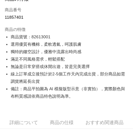
クレジットカード1回払い
商品番号
クレジットカード分割払い
11857401
3回払い、金利0、毎回
NT$1,061
21行の銀行
商品の特徴
6回払い、金利0、毎回
NT$530
21行の銀行
合作金庫商業銀行
第一商業銀行
商品貨號：82613001
華南商業銀行
彰化商業銀行
12回払い、金利0、毎回
NT$265
21行の銀行
合作金庫商業銀行
第一商業銀行
選用優質有機棉，柔軟透氣，呵護肌膚
上海商業儲蓄銀行
台北富邦商業銀行
華南商業銀行
彰化商業銀行
合作金庫商業銀行
第一商業銀行
コンビニ店頭代金引換
国泰世華商業銀行
兆豐國際商業銀行
獨特的鏤空設計，優雅中流露出時尚感
上海商業儲蓄銀行
台北富邦商業銀行
華南商業銀行
彰化商業銀行
台湾中小企業銀行
台中商業銀行
滿足不同風格需求，輕鬆搭配
国泰世華商業銀行
兆豐國際商業銀行
LINE Pay
上海商業儲蓄銀行
台北富邦商業銀行
HSBC(台湾)商業銀行
華泰商業銀行
台湾中小企業銀行
台中商業銀行
無論是日常穿搭或休閒出遊，皆是完美選擇
国泰世華商業銀行
兆豐國際商業銀行
聯邦商業銀行
遠東国際商業銀行
HSBC(台湾)商業銀行
華泰商業銀行
Apple Pay
線上訂單成立後預計於2-5個工作天內完成出貨，部分商品如需
台湾中小企業銀行
台中商業銀行
元大商業銀行
永豐商業銀行
聯邦商業銀行
遠東国際商業銀行
HSBC(台湾)商業銀行
華泰商業銀行
調貨將延長出貨
玉山商業銀行
星展(台湾)商業銀行
JKOPAY
元大商業銀行
永豐商業銀行
聯邦商業銀行
遠東国際商業銀行
台新國際商業銀行
中国信託商業銀行
備註：商品平拍圖為 AI 模擬版型示意（非實拍），實際顏色與
玉山商業銀行
星展(台湾)商業銀行
元大商業銀行
永豐商業銀行
台湾楽天クレジットカード会社
Easy Wallet
布料質感請依商品特色說明為準。
台新國際商業銀行
中国信託商業銀行
玉山商業銀行
星展(台湾)商業銀行
台湾楽天クレジットカード会社
台新國際商業銀行
中国信託商業銀行
Google Pay
台湾楽天クレジットカード会社
Plus Pay
詳細について
商品の仕様
おすすめ関連商品
AFTEE代金後払い