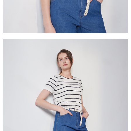
き、限度額が設定されます。
2.決済金額は最低NT$20です。
付款後門市自取
3.現在、台湾の会員のみご利用いただけます。
送料無料
三、利用規約「AFTEE代金後払い」（以下当サービスという）はネットプ
貨到付款
ロテクションズ（以下 AFTEE という）が提供し、AFTEEが代金を徴収し
ます。当サービスご利用の際に提供しなければならない個人情報（注文者
配送毎にNT$100、NT$2,000以上で送料無料
の氏名、電話番号、受取人の氏名、電話番号、受取人住所を含むがこれに
限らない）は、AFTEEに渡され当サービスで必要な範囲内で利用されま
す。AFTEEの個人情報の収集、処理、利用について、詳細はAFTEE公式ホ
ームページの『個人情報の収集、処理及び利用に関する声明』をご参照く
ださい（
https://aftee.tw/privacypolicy/
）。
AFTEEの初回ご利用の際に、審査を通過すれば、最高額がNT$10,000にな
ります。支払い期限を過ぎた場合、その金額に基づいて年利20%の遅延滞
納金が加算されます。未成年の利用者は、事前に法定代理人または後見人
の同意を得ればAFTEEをご利用いただけます。
個人情報の処理、利用について疑問がある、または関連する法律の権利を
行使したい場合は、ネットプロテクションズ
cs_tw@netprotections.co.jp
にご連絡ください。上記に示した個人情報を、必要な購入注文書とあわせ
てAFTEEにご提供いただく、またはAFTEEにあなたの個人情報の収集、処
理、利用を許可することににご同意いただけない場合は、当サービスを選
択しないでください。