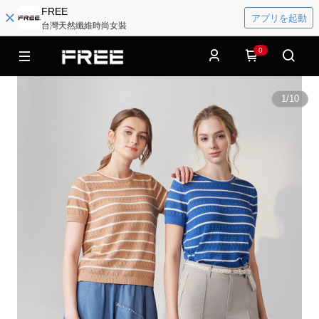
FREE
アプリを起動
台灣天然纖維時尚女裝
0
1
/
10