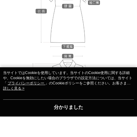
当サイトではCookieを使用しています。当サイトのCookie使用に関する詳細
や、Cookieを無効にしたい場合のブラウザでの設定方法については、当サイト
「
プライバシーポリシー
」のCookieポリシーをご参照ください。お客さま
が、当サイトを引き続き使用される場合、当社がサイト利用規約のCookieポリ
詳しく見る >
シーに基づいてCookieを使用することに同意したものとみなします。
分かりました