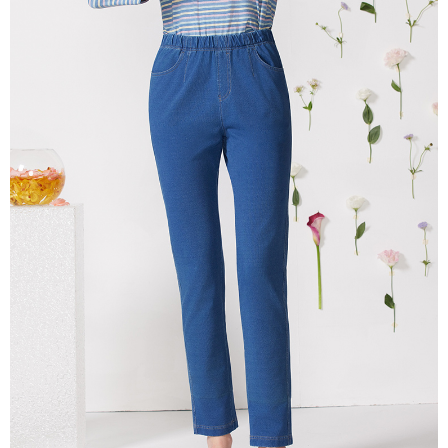
説明
一、 AFTEE代金後払いについて
ATM払い
1.お支払い方法でAFTEE代金後払いを選択すると、携帯電話認証ウィンド
ウが表示されます。
代金引換
2.SMSで認証してお支払い手続を進めてください。
3.注文するときのお支払いは不要です。商品はご指定の住所に配送されま
す。
配送方法
4.ご注文が完了すると、携帯に支払い通知のSMSが届きます。アプリ会員
の場合は、AFTEE アプリプッシュ通知が届きます。
全家超商取貨付款
5.商品受け取り時のお支払いは不要です。商品を確かめてから、SMSまた
配送毎にNT$100、NT$2,000以上で送料無料
はアプリの通知に従って、4大コンビニ、またはATM/オンラインバンキン
グでお支払いください。
付款後全家超商取貨
代金納付期限は最短で 14 日以内ですので、ご注意ください。AFTEE アプ
配送毎にNT$100、NT$2,000以上で送料無料
リをダウンロードして AFTEE 会員になるとお支払い期限を最長 45 日以内
まで延長できます。
7-11超商取貨付款
配送毎にNT$100、NT$2,000以上で送料無料
お支払期限は、ショップが請求した期日と、AFTEEで延長できる日数をも
とに計算されます。AFTEEで注文すると、商品を受け取るまで支払い期限
付款後7-11超商取貨
を延長できますが、商品を期限内に受け取れない場合があります（例：予
約商品や商品到着日が比較的遅い商品）。そのため、商品到着の有無に関
配送毎にNT$100、NT$2,000以上で送料無料
わらず、AFTEEで指定された期限内にお支払いください。
新竹物流宅配
二、支払い限度額
配送毎にNT$100、NT$2,000以上で送料無料
1.初回 AFTEEを ご利用の際に、認証結果及び当社の審査の結果に基づ