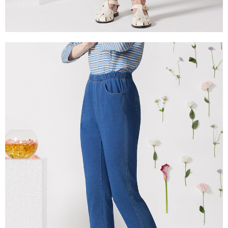
き、限度額が設定されます。
2.決済金額は最低NT$20です。
付款後門市自取
3.現在、台湾の会員のみご利用いただけます。
送料無料
三、利用規約「AFTEE代金後払い」（以下当サービスという）はネットプ
貨到付款
ロテクションズ（以下 AFTEE という）が提供し、AFTEEが代金を徴収し
ます。当サービスご利用の際に提供しなければならない個人情報（注文者
配送毎にNT$100、NT$2,000以上で送料無料
の氏名、電話番号、受取人の氏名、電話番号、受取人住所を含むがこれに
限らない）は、AFTEEに渡され当サービスで必要な範囲内で利用されま
す。AFTEEの個人情報の収集、処理、利用について、詳細はAFTEE公式ホ
ームページの『個人情報の収集、処理及び利用に関する声明』をご参照く
ださい（
https://aftee.tw/privacypolicy/
）。
AFTEEの初回ご利用の際に、審査を通過すれば、最高額がNT$10,000にな
ります。支払い期限を過ぎた場合、その金額に基づいて年利20%の遅延滞
納金が加算されます。未成年の利用者は、事前に法定代理人または後見人
の同意を得ればAFTEEをご利用いただけます。
個人情報の処理、利用について疑問がある、または関連する法律の権利を
行使したい場合は、ネットプロテクションズ
cs_tw@netprotections.co.jp
にご連絡ください。上記に示した個人情報を、必要な購入注文書とあわせ
てAFTEEにご提供いただく、またはAFTEEにあなたの個人情報の収集、処
理、利用を許可することににご同意いただけない場合は、当サービスを選
択しないでください。