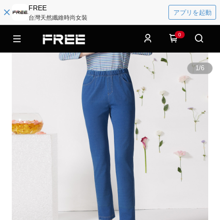
FREE
アプリを起動
台灣天然纖維時尚女裝
0
1
/
6