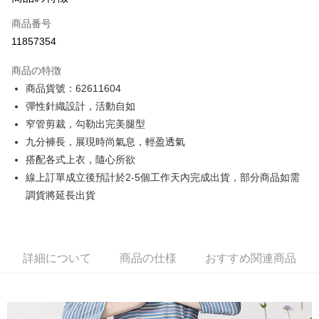
クレジットカード1回払い
商品番号
クレジットカード分割払い
11857354
3回払い、金利0、毎回
NT$981
21行の銀行
商品の特徴
6回払い、金利0、毎回
NT$490
21行の銀行
合作金庫商業銀行
第一商業銀行
商品貨號：62611604
華南商業銀行
彰化商業銀行
12回払い、金利0、毎回
NT$245
21行の銀行
合作金庫商業銀行
第一商業銀行
彈性針織設計，活動自如
上海商業儲蓄銀行
台北富邦商業銀行
華南商業銀行
彰化商業銀行
合作金庫商業銀行
第一商業銀行
コンビニ店頭代金引換
国泰世華商業銀行
兆豐國際商業銀行
窄管剪裁，勾勒出完美腿型
上海商業儲蓄銀行
台北富邦商業銀行
華南商業銀行
彰化商業銀行
台湾中小企業銀行
台中商業銀行
九分褲長，展現時尚氣息，輕盈透氣
国泰世華商業銀行
兆豐國際商業銀行
LINE Pay
上海商業儲蓄銀行
台北富邦商業銀行
HSBC(台湾)商業銀行
華泰商業銀行
台湾中小企業銀行
台中商業銀行
搭配各式上衣，隨心所欲
国泰世華商業銀行
兆豐國際商業銀行
聯邦商業銀行
遠東国際商業銀行
HSBC(台湾)商業銀行
華泰商業銀行
Apple Pay
線上訂單成立後預計於2-5個工作天內完成出貨，部分商品如需
台湾中小企業銀行
台中商業銀行
元大商業銀行
永豐商業銀行
聯邦商業銀行
遠東国際商業銀行
HSBC(台湾)商業銀行
華泰商業銀行
調貨將延長出貨
玉山商業銀行
星展(台湾)商業銀行
JKOPAY
元大商業銀行
永豐商業銀行
聯邦商業銀行
遠東国際商業銀行
台新國際商業銀行
中国信託商業銀行
玉山商業銀行
星展(台湾)商業銀行
元大商業銀行
永豐商業銀行
台湾楽天クレジットカード会社
Easy Wallet
台新國際商業銀行
中国信託商業銀行
玉山商業銀行
星展(台湾)商業銀行
台湾楽天クレジットカード会社
台新國際商業銀行
中国信託商業銀行
Google Pay
詳細について
商品の仕様
おすすめ関連商品
台湾楽天クレジットカード会社
Plus Pay
AFTEE代金後払い