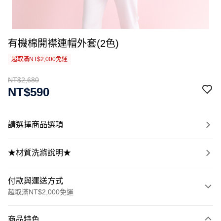
有機棉開襟連帽外套(2色)
超取滿NT$2,000免運
NT$2,680
NT$590
請選擇商品選項
★材質洗滌說明★
付款與運送方式
超取滿NT$2,000免運
付款方式
商品特色