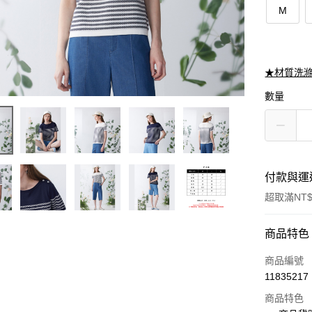
M
★材質洗
數量
付款與運
超取滿NT$
付款方式
商品特色
信用卡一
商品編號
11835217
信用卡分
商品特色
3 期 