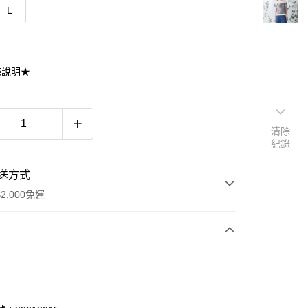
L
滌說明★
清除
紀錄
送方式
2,000免運
次付款
期付款
0 利率 每期
NT$981
21家銀行