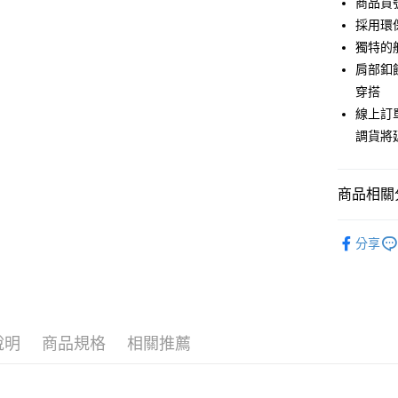
商品貨號
6 期 
合作金
採用環
華南商
12 期
獨特的
合作金
上海商
華南商
肩部釦
合作金
超商取貨
國泰世
上海商
穿搭
華南商
臺灣中
國泰世
LINE Pay
上海商
線上訂
匯豐（
臺灣中
國泰世
聯邦商
調貨將
匯豐（
Apple Pay
臺灣中
元大商
聯邦商
匯豐（
玉山商
街口支付
元大商
聯邦商
台新國
商品相關分
玉山商
元大商
台灣樂
悠遊付
台新國
玉山商
New in
台灣樂
台新國
Google Pa
分享
人氣商品
台灣樂
全盈+PAY
【上衣】
AFTEE先
【上衣】
相關說明
說明
商品規格
相關推薦
主題推薦
【關於「A
ATM付款
AFTEE
主題推薦
便利好安
貨到付款
１．簡單