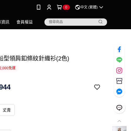
0
中文 (繁體)
市資訊
會員權益
船型領肩釦條紋針織衫(2色)
2,000免運
944
丈青