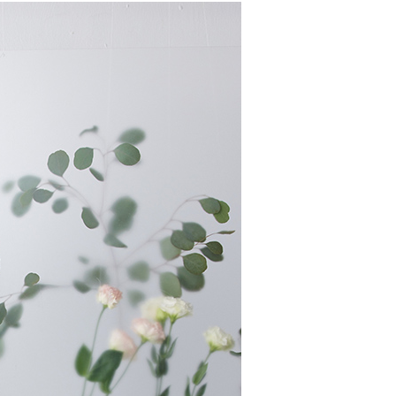
棉穿搭 ⇲ 限時活動
：只要手機號碼，簡訊認證，即可結帳。
：先確認商品／服務後，再付款。
EE先享後付」結帳流程】
方式選擇「AFTEE先享後付」後，將跳轉至「AFTEE先享後
取貨付款
頁面，進行簡訊認證並確認金額後，即可完成結帳。
00，滿NT$2,000(含以上)免運費
成立數日內，您將收到繳費通知簡訊。
費通知簡訊後14天內，點擊此簡訊中的連結，可透過四大超商
網路銀行／等多元方式進行付款，方視為交易完成。
家超商取貨
：結帳手續完成當下不需立刻繳費，但若您需要取消訂單，請聯
00，滿NT$2,000(含以上)免運費
的店家。未經商家同意取消之訂單仍視為有效，需透過AFTEE
繳納相關費用。
商取貨付款
否成功請以「AFTEE先享後付 」之結帳頁面顯示為準，若有關於
功／繳費後需取消欲退款等相關疑問，請聯繫「AFTEE先享後
00，滿NT$2,000(含以上)免運費
援中心」
https://netprotections.freshdesk.com/support/home
11超商取貨
項】
00，滿NT$2,000(含以上)免運費
恩沛科技股份有限公司提供之「AFTEE先享後付」服務完成之
依本服務之必要範圍內提供個人資料，並將交易相關給付款項請
宅配
讓予恩沛科技股份有限公司。
個人資料處理事宜，請瀏覽以下網址：
00，滿NT$2,000(含以上)免運費
ee.tw/terms/#terms3
年的使用者請事先徵得法定代理人或監護人之同意方可使用
市自取
E先享後付」，若未經同意申辦者引起之損失，本公司不負相關責