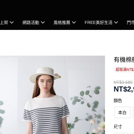
上架
網路活動
風格推薦
FREE美好生活
門
有機棉
超取滿NT$
NT$3,680
NT$2,
顏色
本白
尺寸