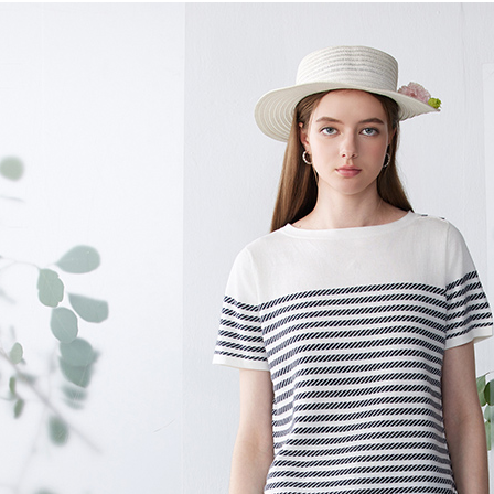
自然系有機
２．便利
３．安心
運送方式
【「AFT
１．於結帳
全家超商
付」結帳
每筆NT$1
２．訂單
３．收到繳
／ATM／
付款後全
※ 請注意
每筆NT$1
絡購買商品
先享後付
7-11超
※ 交易是
是否繳費成
每筆NT$1
付客戶支
付款後7-
【注意事
每筆NT$1
１．透過由
交易，需
新竹物流
求債權轉
２．關於
每筆NT$1
https://aft
３．未成
付款後門
「AFTE
免運費
任。