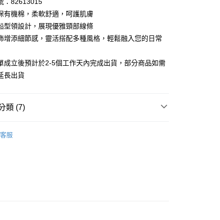
：82613015
0 利率 每期
NT$490
21家銀行
庫商業銀行
第一商業銀行
保有機棉，柔軟舒適，呵護肌膚
業銀行
彰化商業銀行
 0 利率 每期
NT$245
21家銀行
船型領設計，展現優雅頸部線條
庫商業銀行
第一商業銀行
業儲蓄銀行
台北富邦商業銀行
業銀行
彰化商業銀行
飾增添細節感，靈活搭配多種風格，輕鬆融入您的日常
庫商業銀行
第一商業銀行
付款
華商業銀行
兆豐國際商業銀行
業儲蓄銀行
台北富邦商業銀行
業銀行
彰化商業銀行
小企業銀行
台中商業銀行
華商業銀行
兆豐國際商業銀行
業儲蓄銀行
台北富邦商業銀行
單成立後預計於2-5個工作天內完成出貨，部分商品如需
台灣）商業銀行
華泰商業銀行
小企業銀行
台中商業銀行
華商業銀行
兆豐國際商業銀行
業銀行
遠東國際商業銀行
延長出貨
台灣）商業銀行
華泰商業銀行
小企業銀行
台中商業銀行
業銀行
永豐商業銀行
業銀行
遠東國際商業銀行
台灣）商業銀行
華泰商業銀行
業銀行
星展（台灣）商業銀行
業銀行
永豐商業銀行
業銀行
遠東國際商業銀行
際商業銀行
中國信託商業銀行
類 (7)
業銀行
星展（台灣）商業銀行
業銀行
永豐商業銀行
天信用卡公司
際商業銀行
中國信託商業銀行
業銀行
星展（台灣）商業銀行
26ss春夏最新單品▸ 20% off
天信用卡公司
際商業銀行
中國信託商業銀行
y
客服
推薦
天信用卡公司
針織衫
享後付
短袖上衣
舒適有機棉
FTEE先享後付」】
先享後付是「在收到商品之後才付款」的支付方式。 讓您購物簡單
經典不敗條紋
心！
：不需註冊會員、不需綁卡、不需儲值。