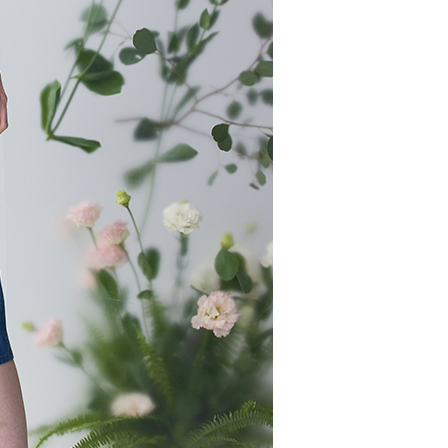
AFTEE先享後付」時，將依據個別帳號之用戶狀況，依本公司
核予不同之上限額度；若仍有額度不足之情形，本公司將視審查
用戶進行身份認證。
00，滿NT$2,000(含以上)免運費
一人註冊多個帳號或使用他人資訊註冊。若發現惡意使用之情
科技股份有限公司將有權停止該用戶之使用額度並採取法律行