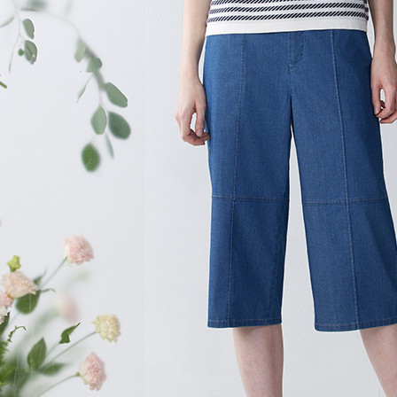
４．使用「
貨到付款
即時審查
結果請求
每筆NT$1
５．嚴禁
形，恩沛
動。