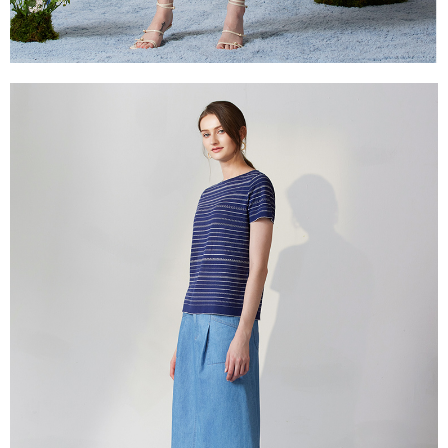
每筆NT$100，滿NT$2,000(含以上)免運費
２．關於個人資料處理事宜，請瀏覽以下網址：
https://aftee.tw/terms/#terms3
付款後門市自取
３．未成年的使用者請事先徵得法定代理人或監護人之同意方可使用
免運費
「AFTEE先享後付」，若未經同意申辦者引起之損失，本公司不負相關責
任。
貨到付款
４．使用「AFTEE先享後付」時，將依據個別帳號之用戶狀況，依本公司即
時審查核予不同之上限額度；若仍有額度不足之情形，本公司將視審查結果
每筆NT$100，滿NT$2,000(含以上)免運費
請求用戶進行身份認證。
５．嚴禁一人註冊多個帳號或使用他人資訊註冊。若發現惡意使用之情形，
恩沛科技股份有限公司將有權停止該用戶之使用額度並採取法律行動。