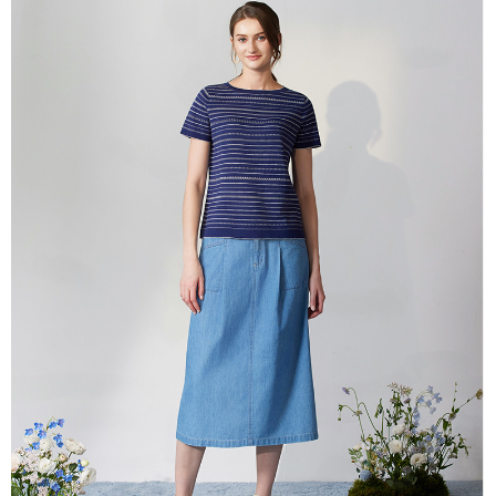
相關說明
【關於「AFTEE先享後付」】
ATM付款
AFTEE先享後付是「在收到商品之後才付款」的支付方式。 讓您購物簡單
便利好安心！
貨到付款
１．簡單：不需註冊會員、不需綁卡、不需儲值。
２．便利：只要手機號碼，簡訊認證，即可結帳。
３．安心：先確認商品／服務後，再付款。
運送方式
【「AFTEE先享後付」結帳流程】
全家超商取貨付款
１．於結帳方式選擇「AFTEE先享後付」後，將跳轉至「AFTEE先享後付」
每筆NT$100，滿NT$2,000(含以上)免運費
結帳頁面，進行簡訊認證並確認金額後，即可完成結帳。
２．訂單成立數日內，您將收到繳費通知簡訊。
付款後全家超商取貨
３．收到繳費通知簡訊後14天內，點擊此簡訊中的連結，可透過四大超商／
ATM／網路銀行／等多元方式進行付款，方視為交易完成。
每筆NT$100，滿NT$2,000(含以上)免運費
※ 請注意：結帳手續完成當下不需立刻繳費，但若您需要取消訂單，請聯絡
購買商品的店家。未經商家同意取消之訂單仍視為有效，需透過AFTEE先享
7-11超商取貨付款
後付繳納相關費用。
每筆NT$100，滿NT$2,000(含以上)免運費
※ 交易是否成功請以「AFTEE先享後付 」之結帳頁面顯示為準，若有關於
是否繳費成功／繳費後需取消欲退款等相關疑問，請聯繫「AFTEE先享後付
客戶支援中心」
https://netprotections.freshdesk.com/support/home
付款後7-11超商取貨
每筆NT$100，滿NT$2,000(含以上)免運費
【注意事項】
１．透過由恩沛科技股份有限公司提供之「AFTEE先享後付」服務完成之交
新竹物流宅配
易，需依本服務之必要範圍內提供個人資料，並將交易相關給付款項請求債
權轉讓予恩沛科技股份有限公司。