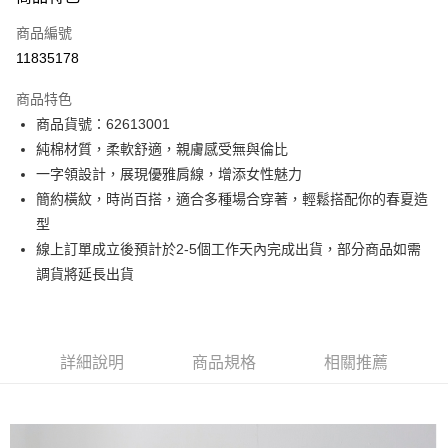
信用卡一次付款
商品編號
信用卡分期付款
11835178
3 期 0 利率 每期
NT$1,061
21家銀行
商品特色
6 期 0 利率 每期
NT$530
21家銀行
合作金庫商業銀行
第一商業銀行
商品貨號：62613001
華南商業銀行
彰化商業銀行
12 期 0 利率 每期
NT$265
21家銀行
合作金庫商業銀行
第一商業銀行
純棉材質，柔軟舒適，親膚感受無與倫比
上海商業儲蓄銀行
台北富邦商業銀行
華南商業銀行
彰化商業銀行
合作金庫商業銀行
第一商業銀行
超商取貨付款
國泰世華商業銀行
兆豐國際商業銀行
一字領設計，展現優雅肩線，增添女性魅力
上海商業儲蓄銀行
台北富邦商業銀行
華南商業銀行
彰化商業銀行
臺灣中小企業銀行
台中商業銀行
簡約橫紋，時尚百搭，適合多種場合穿著，輕鬆搭配你的春夏造
國泰世華商業銀行
兆豐國際商業銀行
LINE Pay
上海商業儲蓄銀行
台北富邦商業銀行
匯豐（台灣）商業銀行
華泰商業銀行
臺灣中小企業銀行
台中商業銀行
型
國泰世華商業銀行
兆豐國際商業銀行
聯邦商業銀行
遠東國際商業銀行
匯豐（台灣）商業銀行
華泰商業銀行
Apple Pay
線上訂單成立後預計於2-5個工作天內完成出貨，部分商品如需
臺灣中小企業銀行
台中商業銀行
元大商業銀行
永豐商業銀行
聯邦商業銀行
遠東國際商業銀行
匯豐（台灣）商業銀行
華泰商業銀行
調貨將延長出貨
玉山商業銀行
星展（台灣）商業銀行
街口支付
元大商業銀行
永豐商業銀行
聯邦商業銀行
遠東國際商業銀行
台新國際商業銀行
中國信託商業銀行
玉山商業銀行
星展（台灣）商業銀行
元大商業銀行
永豐商業銀行
台灣樂天信用卡公司
悠遊付
台新國際商業銀行
中國信託商業銀行
玉山商業銀行
星展（台灣）商業銀行
台灣樂天信用卡公司
台新國際商業銀行
中國信託商業銀行
Google Pay
詳細說明
商品規格
相關推薦
台灣樂天信用卡公司
全盈+PAY
AFTEE先享後付