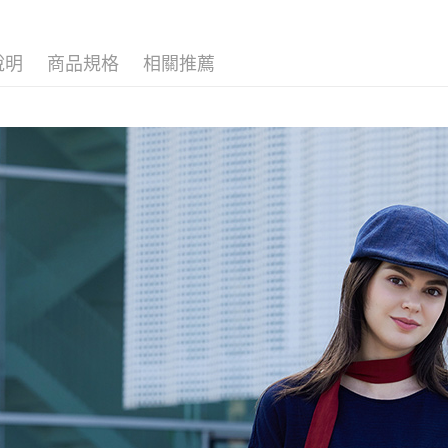
自由。藍
２．便利
【上衣】
３．安心
運送方式
說明
商品規格
相關推薦
【「AFT
１．於結帳
全家超商
付」結帳
每筆NT$1
２．訂單
３．收到繳
／ATM／
付款後全
※ 請注意
每筆NT$1
絡購買商品
先享後付
7-11超
※ 交易是
是否繳費成
每筆NT$1
付客戶支
付款後7-
【注意事
每筆NT$1
１．透過由
交易，需
新竹物流
求債權轉
２．關於
每筆NT$1
https://aft
３．未成
付款後門
「AFTE
免運費
任。