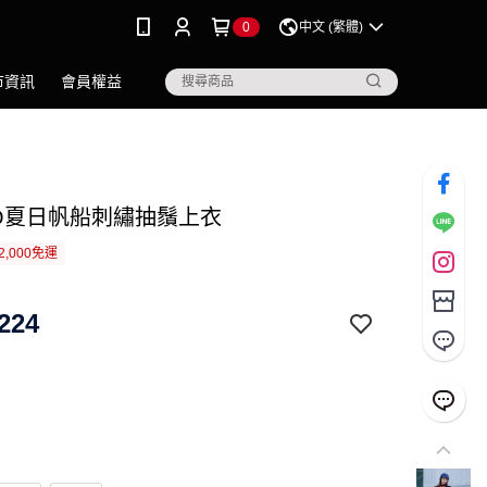
0
中文 (繁體)
市資訊
會員權益
IGO夏日帆船刺繡抽鬚上衣
2,000免運
224