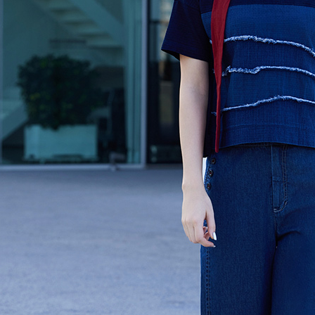
４．使用「
貨到付款
即時審查
結果請求
每筆NT$1
５．嚴禁
形，恩沛
動。