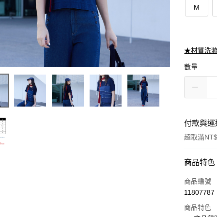
M
★材質洗
數量
付款與運
超取滿NT$
付款方式
商品特色
信用卡一
商品編號
11807787
信用卡分
商品特色
3 期 