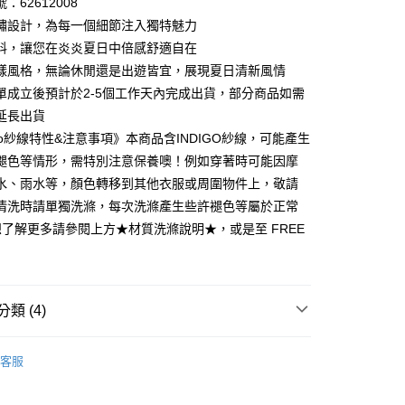
：62612008
0 利率 每期
NT$370
21家銀行
庫商業銀行
第一商業銀行
繡設計，為每一個細節注入獨特魅力
業銀行
彰化商業銀行
 0 利率 每期
NT$185
21家銀行
料，讓您在炎炎夏日中倍感舒適自在
庫商業銀行
第一商業銀行
業儲蓄銀行
台北富邦商業銀行
業銀行
彰化商業銀行
樣風格，無論休閒還是出遊皆宜，展現夏日清新風情
庫商業銀行
第一商業銀行
付款
華商業銀行
兆豐國際商業銀行
業儲蓄銀行
台北富邦商業銀行
單成立後預計於2-5個工作天內完成出貨，部分商品如需
業銀行
彰化商業銀行
小企業銀行
台中商業銀行
華商業銀行
兆豐國際商業銀行
業儲蓄銀行
台北富邦商業銀行
延長出貨
台灣）商業銀行
華泰商業銀行
小企業銀行
台中商業銀行
華商業銀行
兆豐國際商業銀行
業銀行
遠東國際商業銀行
igo紗線特性&注意事項》本商品含INDIGO紗線，可能產生
台灣）商業銀行
華泰商業銀行
小企業銀行
台中商業銀行
業銀行
永豐商業銀行
褪色等情形，需特別注意保養噢！例如穿著時可能因摩
業銀行
遠東國際商業銀行
台灣）商業銀行
華泰商業銀行
業銀行
星展（台灣）商業銀行
業銀行
永豐商業銀行
水、雨水等，顏色轉移到其他衣服或周圍物件上，敬請
業銀行
遠東國際商業銀行
際商業銀行
中國信託商業銀行
業銀行
星展（台灣）商業銀行
清洗時請單獨洗滌，每次洗滌產生些許褪色等屬於正常
業銀行
永豐商業銀行
天信用卡公司
際商業銀行
中國信託商業銀行
業銀行
星展（台灣）商業銀行
想了解更多請參閱上方★材質洗滌說明★，或是至 FREE
天信用卡公司
際商業銀行
中國信託商業銀行
y
天信用卡公司
類 (4)
享後付
26ss春夏最新單品▸ 20% off
FTEE先享後付」】
客服
先享後付是「在收到商品之後才付款」的支付方式。 讓您購物簡單
推薦
心！
：不需註冊會員、不需綁卡、不需儲值。