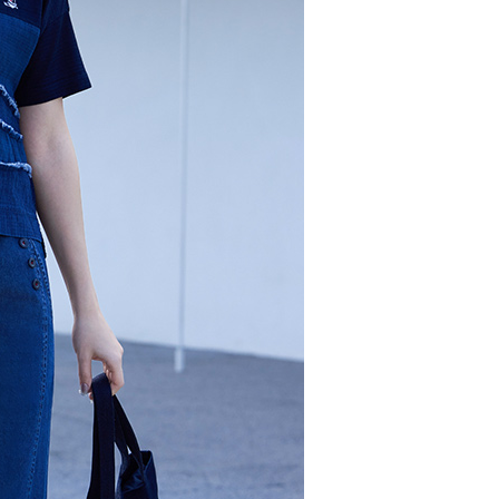
AFTEE先享後付」時，將依據個別帳號之用戶狀況，依本公司
核予不同之上限額度；若仍有額度不足之情形，本公司將視審查
用戶進行身份認證。
00，滿NT$2,000(含以上)免運費
一人註冊多個帳號或使用他人資訊註冊。若發現惡意使用之情
科技股份有限公司將有權停止該用戶之使用額度並採取法律行