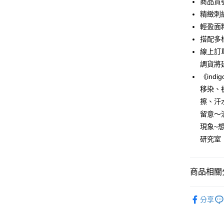
商品貨號
6 期 
合作金
精緻刺
華南商
12 期
輕盈面
合作金
上海商
華南商
搭配多
合作金
超商取貨
國泰世
上海商
線上訂
華南商
臺灣中
國泰世
LINE Pay
上海商
調貨將
匯豐（
臺灣中
國泰世
聯邦商
《ind
匯豐（
Apple Pay
臺灣中
元大商
移染、
聯邦商
匯豐（
玉山商
街口支付
元大商
擦、汗
聯邦商
台新國
玉山商
留意～
元大商
台灣樂
悠遊付
台新國
玉山商
現象~
台灣樂
台新國
Google Pa
研究室
台灣樂
全盈+PAY
商品相關分
AFTEE先
相關說明
New in
【關於「A
分享
ATM付款
AFTEE
人氣商品
便利好安
貨到付款
１．簡單