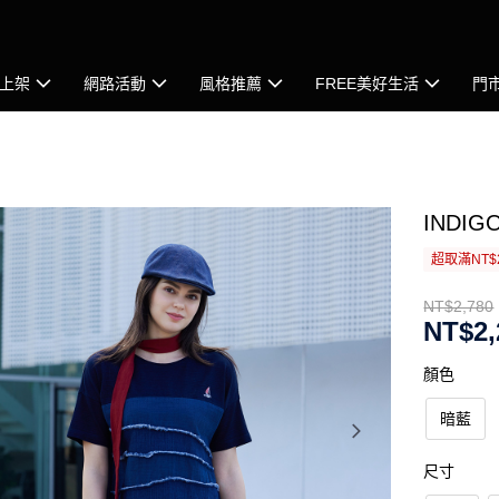
上架
網路活動
風格推薦
FREE美好生活
門
IND
超取滿NT$
NT$2,780
NT$2,
顏色
暗藍
尺寸