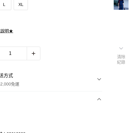
L
XL
滌說明★
清除
紀錄
送方式
2,000免運
次付款
期付款
0 利率 每期
NT$741
21家銀行