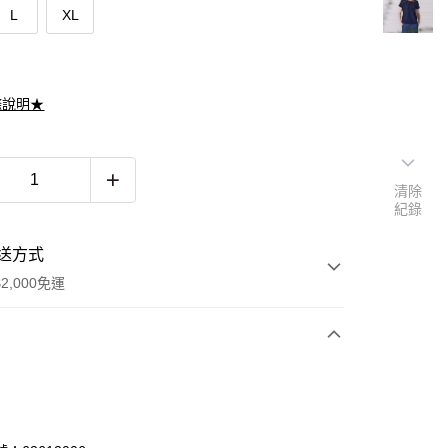
L
XL
滌說明★
清除
紀錄
送方式
2,000免運
次付款
期付款
0 利率 每期
NT$661
21家銀行