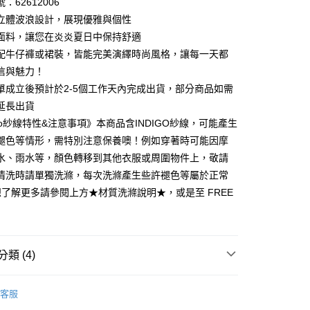
：62612006
0 利率 每期
NT$330
21家銀行
庫商業銀行
第一商業銀行
立體波浪設計，展現優雅與個性
業銀行
彰化商業銀行
 0 利率 每期
NT$165
21家銀行
面料，讓您在炎炎夏日中保持舒適
庫商業銀行
第一商業銀行
業儲蓄銀行
台北富邦商業銀行
業銀行
彰化商業銀行
配牛仔褲或裙裝，皆能完美演繹時尚風格，讓每一天都
庫商業銀行
第一商業銀行
付款
華商業銀行
兆豐國際商業銀行
業儲蓄銀行
台北富邦商業銀行
信與魅力！
業銀行
彰化商業銀行
小企業銀行
台中商業銀行
華商業銀行
兆豐國際商業銀行
業儲蓄銀行
台北富邦商業銀行
單成立後預計於2-5個工作天內完成出貨，部分商品如需
台灣）商業銀行
華泰商業銀行
小企業銀行
台中商業銀行
華商業銀行
兆豐國際商業銀行
業銀行
遠東國際商業銀行
延長出貨
台灣）商業銀行
華泰商業銀行
小企業銀行
台中商業銀行
業銀行
永豐商業銀行
igo紗線特性&注意事項》本商品含INDIGO紗線，可能產生
業銀行
遠東國際商業銀行
台灣）商業銀行
華泰商業銀行
業銀行
星展（台灣）商業銀行
業銀行
永豐商業銀行
褪色等情形，需特別注意保養噢！例如穿著時可能因摩
業銀行
遠東國際商業銀行
際商業銀行
中國信託商業銀行
業銀行
星展（台灣）商業銀行
水、雨水等，顏色轉移到其他衣服或周圍物件上，敬請
業銀行
永豐商業銀行
天信用卡公司
際商業銀行
中國信託商業銀行
業銀行
星展（台灣）商業銀行
清洗時請單獨洗滌，每次洗滌產生些許褪色等屬於正常
天信用卡公司
際商業銀行
中國信託商業銀行
y
想了解更多請參閱上方★材質洗滌說明★，或是至 FREE
天信用卡公司
享後付
類 (4)
FTEE先享後付」】
26ss春夏最新單品▸ 20% off
先享後付是「在收到商品之後才付款」的支付方式。 讓您購物簡單
客服
心！
推薦
：不需註冊會員、不需綁卡、不需儲值。