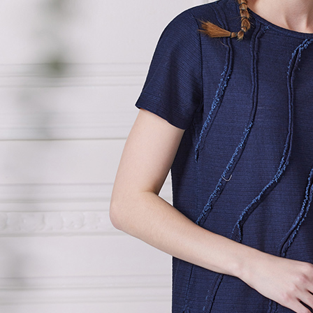
４．使用「
貨到付款
即時審查
結果請求
每筆NT$1
５．嚴禁
形，恩沛
動。