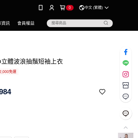
0
中文 (繁體)
市資訊
會員權益
IGO立體波浪抽鬚短袖上衣
2,000免運
984