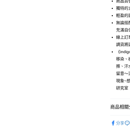
商品貨號
6 期 
合作金
獨特的
華南商
12 期
輕盈的
合作金
上海商
華南商
無論搭
合作金
超商取貨
國泰世
上海商
充滿自
華南商
臺灣中
國泰世
LINE Pay
上海商
線上訂
匯豐（
臺灣中
國泰世
聯邦商
調貨將
匯豐（
Apple Pay
臺灣中
元大商
《ind
聯邦商
匯豐（
玉山商
街口支付
元大商
移染、
聯邦商
台新國
玉山商
擦、汗
元大商
台灣樂
悠遊付
台新國
玉山商
留意～
台灣樂
台新國
Google Pa
現象~
台灣樂
研究室
全盈+PAY
AFTEE先
商品相關分
相關說明
【關於「A
ATM付款
New in
AFTEE
分享
便利好安
人氣商品
貨到付款
１．簡單