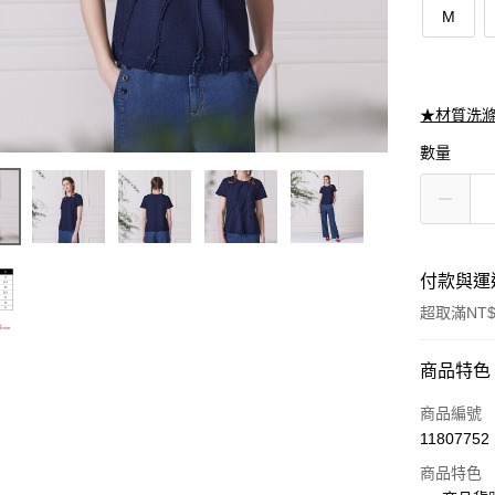
M
★材質洗
數量
付款與運
超取滿NT$
付款方式
商品特色
信用卡一
商品編號
11807752
信用卡分
商品特色
3 期 