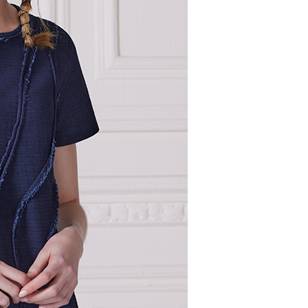
AFTEE先享後付」時，將依據個別帳號之用戶狀況，依本公司
核予不同之上限額度；若仍有額度不足之情形，本公司將視審查
用戶進行身份認證。
00，滿NT$2,000(含以上)免運費
一人註冊多個帳號或使用他人資訊註冊。若發現惡意使用之情
科技股份有限公司將有權停止該用戶之使用額度並採取法律行