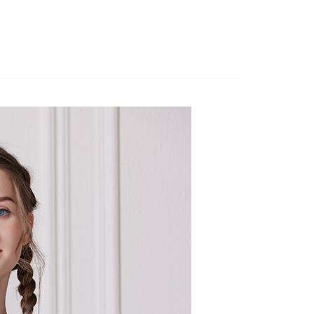
：只要手機號碼，簡訊認證，即可結帳。
系列︱靛藍工藝
：先確認商品／服務後，再付款。
短袖上衣
EE先享後付」結帳流程】
方式選擇「AFTEE先享後付」後，將跳轉至「AFTEE先享後
取貨付款
頁面，進行簡訊認證並確認金額後，即可完成結帳。
00，滿NT$2,000(含以上)免運費
成立數日內，您將收到繳費通知簡訊。
費通知簡訊後14天內，點擊此簡訊中的連結，可透過四大超商
網路銀行／等多元方式進行付款，方視為交易完成。
家超商取貨
：結帳手續完成當下不需立刻繳費，但若您需要取消訂單，請聯
00，滿NT$2,000(含以上)免運費
的店家。未經商家同意取消之訂單仍視為有效，需透過AFTEE
繳納相關費用。
商取貨付款
否成功請以「AFTEE先享後付 」之結帳頁面顯示為準，若有關於
功／繳費後需取消欲退款等相關疑問，請聯繫「AFTEE先享後
00，滿NT$2,000(含以上)免運費
援中心」
https://netprotections.freshdesk.com/support/home
11超商取貨
項】
00，滿NT$2,000(含以上)免運費
恩沛科技股份有限公司提供之「AFTEE先享後付」服務完成之
依本服務之必要範圍內提供個人資料，並將交易相關給付款項請
宅配
讓予恩沛科技股份有限公司。
個人資料處理事宜，請瀏覽以下網址：
00，滿NT$2,000(含以上)免運費
ee.tw/terms/#terms3
年的使用者請事先徵得法定代理人或監護人之同意方可使用
市自取
E先享後付」，若未經同意申辦者引起之損失，本公司不負相關責