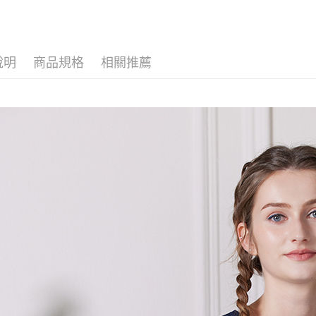
２．便利
自由。藍
３．安心
【上衣】
運送方式
【「AFT
說明
商品規格
相關推薦
１．於結帳
全家超商
付」結帳
每筆NT$1
２．訂單
３．收到繳
／ATM／
付款後全
※ 請注意
每筆NT$1
絡購買商品
先享後付
7-11超
※ 交易是
是否繳費成
每筆NT$1
付客戶支
付款後7-
【注意事
每筆NT$1
１．透過由
交易，需
新竹物流
求債權轉
２．關於
每筆NT$1
https://aft
３．未成
付款後門
「AFTE
免運費
任。