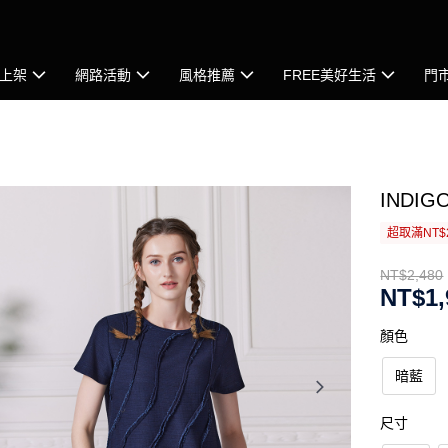
上架
網路活動
風格推薦
FREE美好生活
門
IND
超取滿NT$
NT$2,480
NT$1,
顏色
暗藍
尺寸