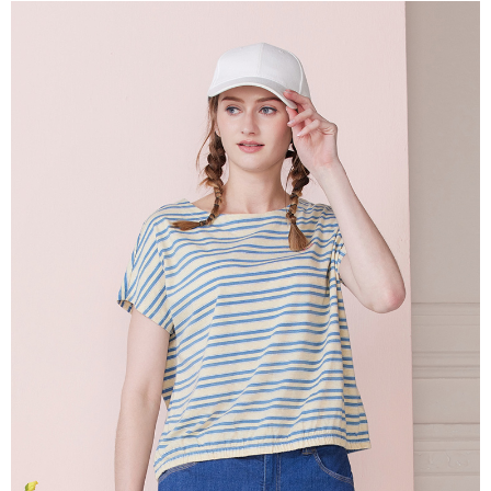
相關說明
【關於「AFTEE先享後付」】
ATM付款
AFTEE先享後付是「在收到商品之後才付款」的支付方式。 讓您購物簡單
便利好安心！
貨到付款
１．簡單：不需註冊會員、不需綁卡、不需儲值。
２．便利：只要手機號碼，簡訊認證，即可結帳。
３．安心：先確認商品／服務後，再付款。
運送方式
【「AFTEE先享後付」結帳流程】
全家超商取貨付款
１．於結帳方式選擇「AFTEE先享後付」後，將跳轉至「AFTEE先享後付」
每筆NT$100，滿NT$2,000(含以上)免運費
結帳頁面，進行簡訊認證並確認金額後，即可完成結帳。
２．訂單成立數日內，您將收到繳費通知簡訊。
付款後全家超商取貨
３．收到繳費通知簡訊後14天內，點擊此簡訊中的連結，可透過四大超商／
ATM／網路銀行／等多元方式進行付款，方視為交易完成。
每筆NT$100，滿NT$2,000(含以上)免運費
※ 請注意：結帳手續完成當下不需立刻繳費，但若您需要取消訂單，請聯絡
購買商品的店家。未經商家同意取消之訂單仍視為有效，需透過AFTEE先享
7-11超商取貨付款
後付繳納相關費用。
每筆NT$100，滿NT$2,000(含以上)免運費
※ 交易是否成功請以「AFTEE先享後付 」之結帳頁面顯示為準，若有關於
是否繳費成功／繳費後需取消欲退款等相關疑問，請聯繫「AFTEE先享後付
客戶支援中心」
https://netprotections.freshdesk.com/support/home
付款後7-11超商取貨
每筆NT$100，滿NT$2,000(含以上)免運費
【注意事項】
１．透過由恩沛科技股份有限公司提供之「AFTEE先享後付」服務完成之交
新竹物流宅配
易，需依本服務之必要範圍內提供個人資料，並將交易相關給付款項請求債
權轉讓予恩沛科技股份有限公司。