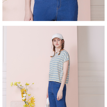
每筆NT$100，滿NT$2,000(含以上)免運費
２．關於個人資料處理事宜，請瀏覽以下網址：
https://aftee.tw/terms/#terms3
付款後門市自取
３．未成年的使用者請事先徵得法定代理人或監護人之同意方可使用
免運費
「AFTEE先享後付」，若未經同意申辦者引起之損失，本公司不負相關責
任。
貨到付款
４．使用「AFTEE先享後付」時，將依據個別帳號之用戶狀況，依本公司即
時審查核予不同之上限額度；若仍有額度不足之情形，本公司將視審查結果
每筆NT$100，滿NT$2,000(含以上)免運費
請求用戶進行身份認證。
５．嚴禁一人註冊多個帳號或使用他人資訊註冊。若發現惡意使用之情形，
恩沛科技股份有限公司將有權停止該用戶之使用額度並採取法律行動。