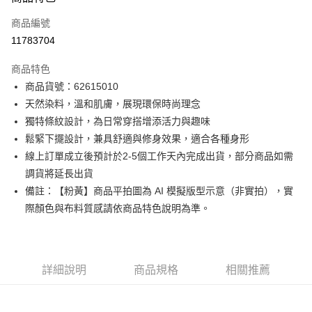
信用卡一次付款
商品編號
信用卡分期付款
11783704
3 期 0 利率 每期
NT$768
21家銀行
商品特色
6 期 0 利率 每期
NT$384
21家銀行
合作金庫商業銀行
第一商業銀行
商品貨號：62615010
華南商業銀行
彰化商業銀行
12 期 0 利率 每期
NT$192
21家銀行
合作金庫商業銀行
第一商業銀行
天然染料，溫和肌膚，展現環保時尚理念
上海商業儲蓄銀行
台北富邦商業銀行
華南商業銀行
彰化商業銀行
合作金庫商業銀行
第一商業銀行
超商取貨付款
國泰世華商業銀行
兆豐國際商業銀行
獨特條紋設計，為日常穿搭增添活力與趣味
上海商業儲蓄銀行
台北富邦商業銀行
華南商業銀行
彰化商業銀行
臺灣中小企業銀行
台中商業銀行
鬆緊下擺設計，兼具舒適與修身效果，適合各種身形
國泰世華商業銀行
兆豐國際商業銀行
LINE Pay
上海商業儲蓄銀行
台北富邦商業銀行
匯豐（台灣）商業銀行
華泰商業銀行
臺灣中小企業銀行
台中商業銀行
線上訂單成立後預計於2-5個工作天內完成出貨，部分商品如需
國泰世華商業銀行
兆豐國際商業銀行
聯邦商業銀行
遠東國際商業銀行
匯豐（台灣）商業銀行
華泰商業銀行
Apple Pay
調貨將延長出貨
臺灣中小企業銀行
台中商業銀行
元大商業銀行
永豐商業銀行
聯邦商業銀行
遠東國際商業銀行
匯豐（台灣）商業銀行
華泰商業銀行
備註：【粉黃】商品平拍圖為 AI 模擬版型示意（非實拍），實
玉山商業銀行
星展（台灣）商業銀行
街口支付
元大商業銀行
永豐商業銀行
聯邦商業銀行
遠東國際商業銀行
際顏色與布料質感請依商品特色說明為準。
台新國際商業銀行
中國信託商業銀行
玉山商業銀行
星展（台灣）商業銀行
元大商業銀行
永豐商業銀行
台灣樂天信用卡公司
悠遊付
台新國際商業銀行
中國信託商業銀行
玉山商業銀行
星展（台灣）商業銀行
台灣樂天信用卡公司
台新國際商業銀行
中國信託商業銀行
Google Pay
台灣樂天信用卡公司
詳細說明
商品規格
相關推薦
全盈+PAY
AFTEE先享後付