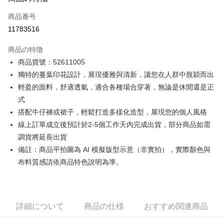
クレジットカード1回払い
商品番号
クレジットカード分割払い
11783516
3回払い、金利0、毎回
NT$928
21行の銀行
商品の特徴
6回払い、金利0、毎回
NT$464
21行の銀行
合作金庫商業銀行
第一商業銀行
商品貨號：52611005
華南商業銀行
彰化商業銀行
12回払い、金利0、毎回
NT$232
21行の銀行
合作金庫商業銀行
第一商業銀行
獨特的蔓葉印花設計，展現優雅與清新，讓您在人群中脫穎而出
上海商業儲蓄銀行
台北富邦商業銀行
華南商業銀行
彰化商業銀行
合作金庫商業銀行
第一商業銀行
コンビニ店頭代金引換
国泰世華商業銀行
兆豐國際商業銀行
輕盈的面料，舒適透氣，適合各種場合穿著，無論是休閒還是正
上海商業儲蓄銀行
台北富邦商業銀行
華南商業銀行
彰化商業銀行
台湾中小企業銀行
台中商業銀行
式
国泰世華商業銀行
兆豐國際商業銀行
LINE Pay
上海商業儲蓄銀行
台北富邦商業銀行
HSBC(台湾)商業銀行
華泰商業銀行
台湾中小企業銀行
台中商業銀行
搭配牛仔褲或裙子，輕鬆打造多樣化造型，展現您的個人風格
国泰世華商業銀行
兆豐國際商業銀行
聯邦商業銀行
遠東国際商業銀行
HSBC(台湾)商業銀行
華泰商業銀行
Apple Pay
線上訂單成立後預計於2-5個工作天內完成出貨，部分商品如需
台湾中小企業銀行
台中商業銀行
元大商業銀行
永豐商業銀行
聯邦商業銀行
遠東国際商業銀行
HSBC(台湾)商業銀行
華泰商業銀行
調貨將延長出貨
玉山商業銀行
星展(台湾)商業銀行
JKOPAY
元大商業銀行
永豐商業銀行
聯邦商業銀行
遠東国際商業銀行
台新國際商業銀行
中国信託商業銀行
備註：商品平拍圖為 AI 模擬版型示意（非實拍），實際顏色與
玉山商業銀行
星展(台湾)商業銀行
元大商業銀行
永豐商業銀行
台湾楽天クレジットカード会社
Easy Wallet
布料質感請依商品特色說明為準。
台新國際商業銀行
中国信託商業銀行
玉山商業銀行
星展(台湾)商業銀行
台湾楽天クレジットカード会社
台新國際商業銀行
中国信託商業銀行
Google Pay
台湾楽天クレジットカード会社
Plus Pay
詳細について
商品の仕様
おすすめ関連商品
AFTEE代金後払い