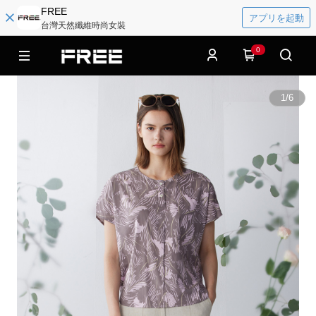
FREE
アプリを起動
台灣天然纖維時尚女裝
0
1
/
6