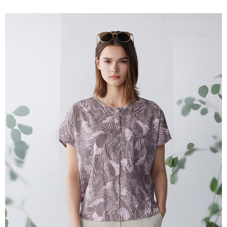
説明
一、 AFTEE代金後払いについて
ATM払い
1.お支払い方法でAFTEE代金後払いを選択すると、携帯電話認証ウィンド
ウが表示されます。
代金引換
2.SMSで認証してお支払い手続を進めてください。
3.注文するときのお支払いは不要です。商品はご指定の住所に配送されま
す。
配送方法
4.ご注文が完了すると、携帯に支払い通知のSMSが届きます。アプリ会員
の場合は、AFTEE アプリプッシュ通知が届きます。
全家超商取貨付款
5.商品受け取り時のお支払いは不要です。商品を確かめてから、SMSまた
配送毎にNT$100、NT$2,000以上で送料無料
はアプリの通知に従って、4大コンビニ、またはATM/オンラインバンキン
グでお支払いください。
付款後全家超商取貨
代金納付期限は最短で 14 日以内ですので、ご注意ください。AFTEE アプ
配送毎にNT$100、NT$2,000以上で送料無料
リをダウンロードして AFTEE 会員になるとお支払い期限を最長 45 日以内
まで延長できます。
7-11超商取貨付款
配送毎にNT$100、NT$2,000以上で送料無料
お支払期限は、ショップが請求した期日と、AFTEEで延長できる日数をも
とに計算されます。AFTEEで注文すると、商品を受け取るまで支払い期限
付款後7-11超商取貨
を延長できますが、商品を期限内に受け取れない場合があります（例：予
約商品や商品到着日が比較的遅い商品）。そのため、商品到着の有無に関
配送毎にNT$100、NT$2,000以上で送料無料
わらず、AFTEEで指定された期限内にお支払いください。
新竹物流宅配
二、支払い限度額
配送毎にNT$100、NT$2,000以上で送料無料
1.初回 AFTEEを ご利用の際に、認証結果及び当社の審査の結果に基づ