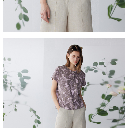
き、限度額が設定されます。
2.決済金額は最低NT$20です。
付款後門市自取
3.現在、台湾の会員のみご利用いただけます。
送料無料
三、利用規約「AFTEE代金後払い」（以下当サービスという）はネットプ
貨到付款
ロテクションズ（以下 AFTEE という）が提供し、AFTEEが代金を徴収し
ます。当サービスご利用の際に提供しなければならない個人情報（注文者
配送毎にNT$100、NT$2,000以上で送料無料
の氏名、電話番号、受取人の氏名、電話番号、受取人住所を含むがこれに
限らない）は、AFTEEに渡され当サービスで必要な範囲内で利用されま
す。AFTEEの個人情報の収集、処理、利用について、詳細はAFTEE公式ホ
ームページの『個人情報の収集、処理及び利用に関する声明』をご参照く
ださい（
https://aftee.tw/privacypolicy/
）。
AFTEEの初回ご利用の際に、審査を通過すれば、最高額がNT$10,000にな
ります。支払い期限を過ぎた場合、その金額に基づいて年利20%の遅延滞
納金が加算されます。未成年の利用者は、事前に法定代理人または後見人
の同意を得ればAFTEEをご利用いただけます。
個人情報の処理、利用について疑問がある、または関連する法律の権利を
行使したい場合は、ネットプロテクションズ
cs_tw@netprotections.co.jp
にご連絡ください。上記に示した個人情報を、必要な購入注文書とあわせ
てAFTEEにご提供いただく、またはAFTEEにあなたの個人情報の収集、処
理、利用を許可することににご同意いただけない場合は、当サービスを選
択しないでください。