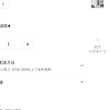
L
滌說明★
履歴
を削除する
配送方法
け取り NT$2,000以上で送料無料
方法
徴
カード1回払い
トカード分割払い
徴
い、金利0、毎回
NT$1,941
21行の銀行