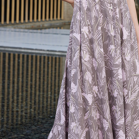
プロテクシ
貨到付款
します。
文者の氏
配送毎にNT
これに限ら
されます。
AFTEE
明』をご
AFTEE
なります。
延滞納金
後見人の同
個人情報
を行使し
cs_tw@netp
を、必要な
AFTEE
意いただ