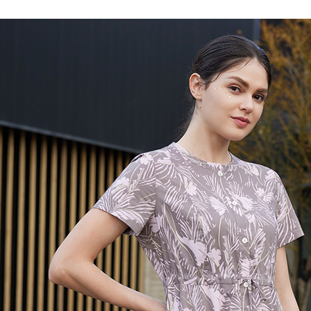
3.注文す
す。
4.ご注文
配送方法
員の場合は
5.商品受
全家超商
たはアプリ
配送毎にNT
ングでお
付款後全
代金納付期
プリをダウ
配送毎にNT
以内まで
7-11超
お支払期限
配送毎にNT
もとに計算
期限を延
（例：予
付款後7-
の有無に関
配送毎にNT
二、支払
新竹物流
1.初回 
き、限度
配送毎にNT
2.決済金額
3.現在、
付款後門
送料無料
三、利用規