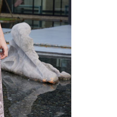
ョンズ（以下 AFTEE という）が提供し、AFTEEが代金を徴収
当サービスご利用の際に提供しなければならない個人情報（注
名、電話番号、受取人の氏名、電話番号、受取人住所を含むが
$100、NT$2,000以上で送料無料
ない）は、AFTEEに渡され当サービスで必要な範囲内で利用
AFTEEの個人情報の収集、処理、利用について、詳細は
公式ホームページの『個人情報の収集、処理及び利用に関する声
参照ください（
https://aftee.tw/privacypolicy/
）。
の初回ご利用の際に、審査を通過すれば、最高額がNT$10,000に
支払い期限を過ぎた場合、その金額に基づいて年利20%の遅
が加算されます。未成年の利用者は、事前に法定代理人または
意を得ればAFTEEをご利用いただけます。
の処理、利用について疑問がある、または関連する法律の権利
たい場合は、ネットプロテクションズ
rotections.co.jp
にご連絡ください。上記に示した個人情報
購入注文書とあわせてAFTEEにご提供いただく、または
にあなたの個人情報の収集、処理、利用を許可することににご同
けない場合は、当サービスを選択しないでください。