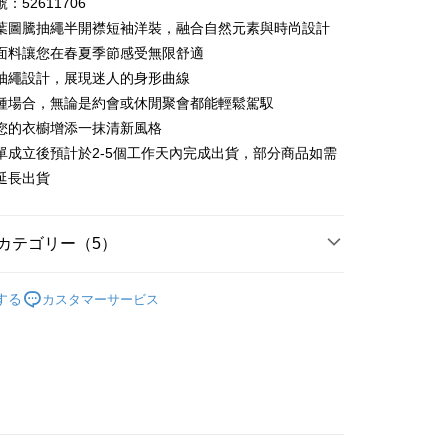
：52611706
い、金利0、毎回
NT$970
21行の銀行
庫商業銀行
第一商業銀行
葉圖騰抽繩半開襟短袖洋裝，融合自然元素與時尚設計
業銀行
彰化商業銀行
払い、金利0、毎回
NT$485
21行の銀行
庫商業銀行
第一商業銀行
面料讓您在春夏季節感受無限舒適
業儲蓄銀行
台北富邦商業銀行
業銀行
彰化商業銀行
抽繩設計，展現迷人的身形曲線
庫商業銀行
第一商業銀行
店頭代金引換
華商業銀行
兆豐國際商業銀行
業儲蓄銀行
台北富邦商業銀行
業銀行
彰化商業銀行
種場合，無論是約會或休閒聚會都能輕鬆駕馭
小企業銀行
台中商業銀行
華商業銀行
兆豐國際商業銀行
業儲蓄銀行
台北富邦商業銀行
您的衣櫥增添一抹清新風格
(台湾)商業銀行
華泰商業銀行
小企業銀行
台中商業銀行
華商業銀行
兆豐國際商業銀行
業銀行
遠東国際商業銀行
單成立後預計於2-5個工作天內完成出貨，部分商品如需
(台湾)商業銀行
華泰商業銀行
小企業銀行
台中商業銀行
業銀行
永豐商業銀行
延長出貨
業銀行
遠東国際商業銀行
(台湾)商業銀行
華泰商業銀行
業銀行
星展(台湾)商業銀行
業銀行
永豐商業銀行
業銀行
遠東国際商業銀行
際商業銀行
中国信託商業銀行
業銀行
星展(台湾)商業銀行
業銀行
永豐商業銀行
天クレジットカード会社
t
際商業銀行
中国信託商業銀行
カテゴリー（5）
業銀行
星展(台湾)商業銀行
天クレジットカード会社
際商業銀行
中国信託商業銀行
y
26ss春夏最新單品▸ 20% off
天クレジットカード会社
する
カスタマーサービス
の人気商品
代金後払い
短袖洋裝
繽紛馬卡龍色系
TEE代金後払いについて
い方法でAFTEE代金後払いを選択すると、携帯電話認証ウィン
都會系風格︱精選
示されます。
で認証してお支払い手続を進めてください。