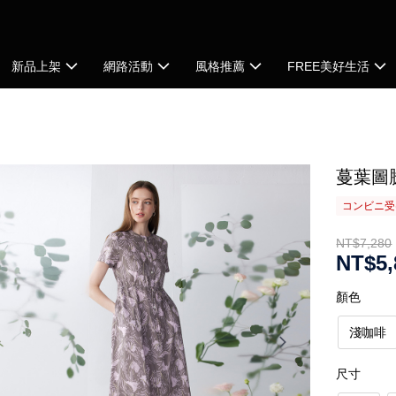
新品上架
網路活動
風格推薦
FREE美好生活
蔓葉圖
コンビニ受け
NT$7,280
NT$5,
顏色
淺咖啡
尺寸