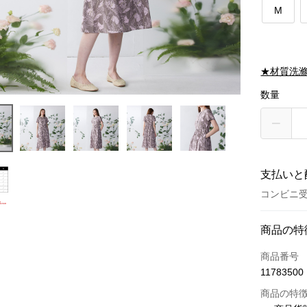
M
★材質洗
数量
支払いと
コンビニ受
お支払い
商品の特
クレジット
商品番号
11783500
クレジッ
商品の特
3回払