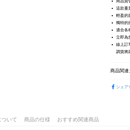
商品貨號
6回払
合作金
這款蔓
華南商
12回
合作金
輕盈的
上海商
華南商
獨特的
合作金
コンビニ
国泰世
上海商
華南商
適合各
台湾中
国泰世
LINE Pay
上海商
立即為
HSBC
台湾中
国泰世
聯邦商
線上訂
HSBC
Apple Pay
台湾中
元大商
調貨將
聯邦商
HSBC
玉山商
JKOPAY
元大商
聯邦商
台新國
玉山商
元大商
台湾楽
Easy Walle
台新國
商品関連
玉山商
台湾楽
台新國
Google Pa
New in
台湾楽
シェア
Plus Pay
おすすめ
AFTEE
【連身】
説明
主題推薦
一、 AF
ATM払い
1.お支払
について
商品の仕様
おすすめ関連商品
主題推薦
ドウが表
代金引換
2.SMS