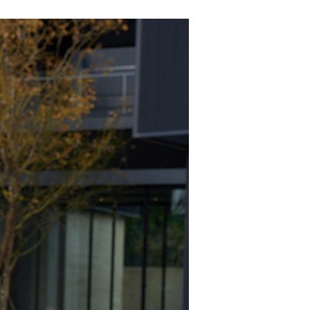
るときのお支払いは不要です。商品はご指定の住所に配送されま
が完了すると、携帯に支払い通知のSMSが届きます。アプリ会
、AFTEE アプリプッシュ通知が届きます。
け取り時のお支払いは不要です。商品を確かめてから、SMSま
取貨付款
の通知に従って、4大コンビニ、またはATM/オンラインバンキ
$100、NT$2,000以上で送料無料
支払いください。
家超商取貨
限は最短で 14 日以内ですので、ご注意ください。AFTEE ア
ンロードして AFTEE 会員になるとお支払い期限を最長 45 日
$100、NT$2,000以上で送料無料
延長できます。
商取貨付款
は、ショップが請求した期日と、AFTEEで延長できる日数を
$100、NT$2,000以上で送料無料
されます。AFTEEで注文すると、商品を受け取るまで支払い
長できますが、商品を期限内に受け取れない場合があります
約商品や商品到着日が比較的遅い商品）。そのため、商品到着
11超商取貨
わらず、AFTEEで指定された期限内にお支払いください。
$100、NT$2,000以上で送料無料
い限度額
宅配
AFTEEを ご利用の際に、認証結果及び当社の審査の結果に基づ
額が設定されます。
$100、NT$2,000以上で送料無料
は最低NT$20です。
台湾の会員のみご利用いただけます。
市自取
約「AFTEE代金後払い」（以下当サービスという）はネット