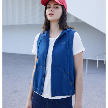
説明
一、 AFTEE代金後払いについて
ATM払い
1.お支払い方法でAFTEE代金後払いを選択すると、携帯電話認証ウィンド
ウが表示されます。
代金引換
2.SMSで認証してお支払い手続を進めてください。
3.注文するときのお支払いは不要です。商品はご指定の住所に配送されま
す。
配送方法
4.ご注文が完了すると、携帯に支払い通知のSMSが届きます。アプリ会員
の場合は、AFTEE アプリプッシュ通知が届きます。
全家超商取貨付款
5.商品受け取り時のお支払いは不要です。商品を確かめてから、SMSまた
配送毎にNT$100、NT$2,000以上で送料無料
はアプリの通知に従って、4大コンビニ、またはATM/オンラインバンキン
グでお支払いください。
付款後全家超商取貨
代金納付期限は最短で 14 日以内ですので、ご注意ください。AFTEE アプ
配送毎にNT$100、NT$2,000以上で送料無料
リをダウンロードして AFTEE 会員になるとお支払い期限を最長 45 日以内
まで延長できます。
7-11超商取貨付款
配送毎にNT$100、NT$2,000以上で送料無料
お支払期限は、ショップが請求した期日と、AFTEEで延長できる日数をも
とに計算されます。AFTEEで注文すると、商品を受け取るまで支払い期限
付款後7-11超商取貨
を延長できますが、商品を期限内に受け取れない場合があります（例：予
約商品や商品到着日が比較的遅い商品）。そのため、商品到着の有無に関
配送毎にNT$100、NT$2,000以上で送料無料
わらず、AFTEEで指定された期限内にお支払いください。
新竹物流宅配
二、支払い限度額
配送毎にNT$100、NT$2,000以上で送料無料
1.初回 AFTEEを ご利用の際に、認証結果及び当社の審査の結果に基づ