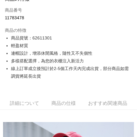
クレジットカード1回払い
商品番号
クレジットカード分割払い
11783478
3回払い、金利0、毎回
NT$981
21行の銀行
商品の特徴
6回払い、金利0、毎回
NT$490
21行の銀行
合作金庫商業銀行
第一商業銀行
商品貨號：62611301
華南商業銀行
彰化商業銀行
12回払い、金利0、毎回
NT$245
21行の銀行
合作金庫商業銀行
第一商業銀行
輕盈材質
上海商業儲蓄銀行
台北富邦商業銀行
華南商業銀行
彰化商業銀行
合作金庫商業銀行
第一商業銀行
コンビニ店頭代金引換
国泰世華商業銀行
兆豐國際商業銀行
連帽設計，增添休閒風格，隨性又不失個性
上海商業儲蓄銀行
台北富邦商業銀行
華南商業銀行
彰化商業銀行
台湾中小企業銀行
台中商業銀行
多樣搭配選擇，為您的衣櫃注入新活力
国泰世華商業銀行
兆豐國際商業銀行
LINE Pay
上海商業儲蓄銀行
台北富邦商業銀行
HSBC(台湾)商業銀行
華泰商業銀行
台湾中小企業銀行
台中商業銀行
線上訂單成立後預計於2-5個工作天內完成出貨，部分商品如需
国泰世華商業銀行
兆豐國際商業銀行
聯邦商業銀行
遠東国際商業銀行
HSBC(台湾)商業銀行
華泰商業銀行
Apple Pay
調貨將延長出貨
台湾中小企業銀行
台中商業銀行
元大商業銀行
永豐商業銀行
聯邦商業銀行
遠東国際商業銀行
HSBC(台湾)商業銀行
華泰商業銀行
玉山商業銀行
星展(台湾)商業銀行
JKOPAY
元大商業銀行
永豐商業銀行
聯邦商業銀行
遠東国際商業銀行
台新國際商業銀行
中国信託商業銀行
玉山商業銀行
星展(台湾)商業銀行
元大商業銀行
永豐商業銀行
台湾楽天クレジットカード会社
Easy Wallet
台新國際商業銀行
中国信託商業銀行
玉山商業銀行
星展(台湾)商業銀行
詳細について
商品の仕様
おすすめ関連商品
台湾楽天クレジットカード会社
台新國際商業銀行
中国信託商業銀行
Google Pay
台湾楽天クレジットカード会社
Plus Pay
AFTEE代金後払い