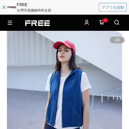
FREE
アプリを起動
台灣天然纖維時尚女裝
0
1
/
6