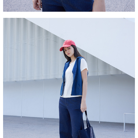
き、限度額が設定されます。
2.決済金額は最低NT$20です。
付款後門市自取
3.現在、台湾の会員のみご利用いただけます。
送料無料
三、利用規約「AFTEE代金後払い」（以下当サービスという）はネットプ
貨到付款
ロテクションズ（以下 AFTEE という）が提供し、AFTEEが代金を徴収し
ます。当サービスご利用の際に提供しなければならない個人情報（注文者
配送毎にNT$100、NT$2,000以上で送料無料
の氏名、電話番号、受取人の氏名、電話番号、受取人住所を含むがこれに
限らない）は、AFTEEに渡され当サービスで必要な範囲内で利用されま
す。AFTEEの個人情報の収集、処理、利用について、詳細はAFTEE公式ホ
ームページの『個人情報の収集、処理及び利用に関する声明』をご参照く
ださい（
https://aftee.tw/privacypolicy/
）。
AFTEEの初回ご利用の際に、審査を通過すれば、最高額がNT$10,000にな
ります。支払い期限を過ぎた場合、その金額に基づいて年利20%の遅延滞
納金が加算されます。未成年の利用者は、事前に法定代理人または後見人
の同意を得ればAFTEEをご利用いただけます。
個人情報の処理、利用について疑問がある、または関連する法律の権利を
行使したい場合は、ネットプロテクションズ
cs_tw@netprotections.co.jp
にご連絡ください。上記に示した個人情報を、必要な購入注文書とあわせ
てAFTEEにご提供いただく、またはAFTEEにあなたの個人情報の収集、処
理、利用を許可することににご同意いただけない場合は、当サービスを選
択しないでください。