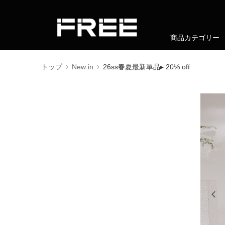
商品カテゴリー
會員權益
トップ
New in
26ss春夏最新單品▸ 20% off