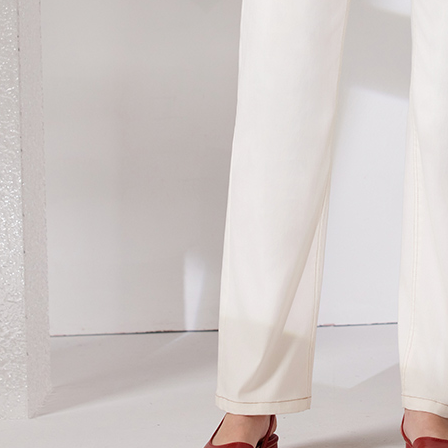
プロテクシ
貨到付款
します。
文者の氏
配送毎にNT
これに限ら
されます。
AFTEE
明』をご
AFTEE
なります。
延滞納金
後見人の同
個人情報
を行使し
cs_tw@netp
を、必要な
AFTEE
意いただ