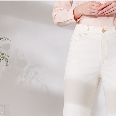
3.注文す
す。
4.ご注文
配送方法
員の場合は
5.商品受
全家超商
たはアプリ
配送毎にNT
ングでお
付款後全
代金納付期
プリをダウ
配送毎にNT
以内まで
7-11超
お支払期限
配送毎にNT
もとに計算
期限を延
（例：予
付款後7-
の有無に関
配送毎にNT
二、支払
新竹物流
1.初回 
き、限度
配送毎にNT
2.決済金額
3.現在、
付款後門
送料無料
三、利用規