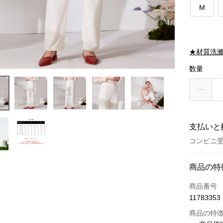
M
★材質洗
数量
支払いと
コンビニ受
お支払い
商品の特
クレジット
商品番号
11783353
クレジッ
商品の特
3回払