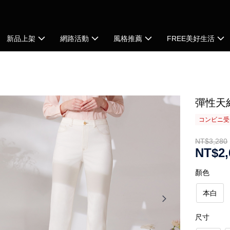
新品上架
網路活動
風格推薦
FREE美好生活
彈性天
コンビニ受け
NT$3,280
NT$2,
顏色
本白
尺寸