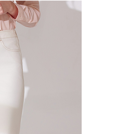
るときのお支払いは不要です。商品はご指定の住所に配送されま
が完了すると、携帯に支払い通知のSMSが届きます。アプリ会
、AFTEE アプリプッシュ通知が届きます。
け取り時のお支払いは不要です。商品を確かめてから、SMSま
取貨付款
の通知に従って、4大コンビニ、またはATM/オンラインバンキ
$100、NT$2,000以上で送料無料
支払いください。
家超商取貨
限は最短で 14 日以内ですので、ご注意ください。AFTEE ア
ンロードして AFTEE 会員になるとお支払い期限を最長 45 日
$100、NT$2,000以上で送料無料
延長できます。
商取貨付款
は、ショップが請求した期日と、AFTEEで延長できる日数を
$100、NT$2,000以上で送料無料
されます。AFTEEで注文すると、商品を受け取るまで支払い
長できますが、商品を期限内に受け取れない場合があります
約商品や商品到着日が比較的遅い商品）。そのため、商品到着
11超商取貨
わらず、AFTEEで指定された期限内にお支払いください。
$100、NT$2,000以上で送料無料
い限度額
宅配
AFTEEを ご利用の際に、認証結果及び当社の審査の結果に基づ
額が設定されます。
$100、NT$2,000以上で送料無料
は最低NT$20です。
台湾の会員のみご利用いただけます。
市自取
約「AFTEE代金後払い」（以下当サービスという）はネット