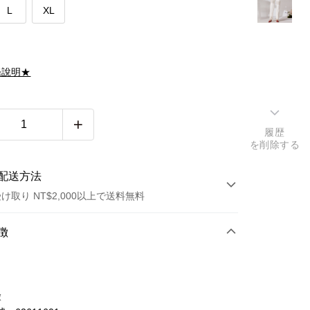
L
XL
滌說明★
履歴
を削除する
配送方法
け取り NT$2,000以上で送料無料
方法
徴
カード1回払い
トカード分割払い
徴
い、金利0、毎回
NT$874
21行の銀行