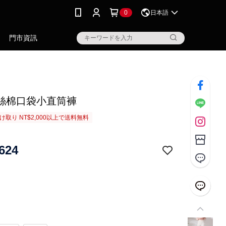
0
日本語
門市資訊
絲棉口袋小直筒褲
取り NT$2,000以上で送料無料
624