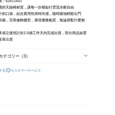
：62611601
い、金利0、毎回
NT$437
21行の銀行
庫商業銀行
第一商業銀行
適的天絲棉材質，讓每一步都如行雲流水般自由
業銀行
彰化商業銀行
払い、金利0、毎回
NT$218
21行の銀行
庫商業銀行
第一商業銀行
計的口袋，結合實用性與時尚感，隨時隨地輕鬆出門
業儲蓄銀行
台北富邦商業銀行
業銀行
彰化商業銀行
剪裁，完美修飾腿型，展現優雅氣質，無論搭配什麼都
庫商業銀行
第一商業銀行
店頭代金引換
華商業銀行
兆豐國際商業銀行
業儲蓄銀行
台北富邦商業銀行
業銀行
彰化商業銀行
小企業銀行
台中商業銀行
華商業銀行
兆豐國際商業銀行
業儲蓄銀行
台北富邦商業銀行
單成立後預計於2-5個工作天內完成出貨，部分商品如需
(台湾)商業銀行
華泰商業銀行
小企業銀行
台中商業銀行
華商業銀行
兆豐國際商業銀行
業銀行
遠東国際商業銀行
延長出貨
(台湾)商業銀行
華泰商業銀行
小企業銀行
台中商業銀行
業銀行
永豐商業銀行
業銀行
遠東国際商業銀行
(台湾)商業銀行
華泰商業銀行
業銀行
星展(台湾)商業銀行
業銀行
永豐商業銀行
業銀行
遠東国際商業銀行
際商業銀行
中国信託商業銀行
カテゴリー（3）
業銀行
星展(台湾)商業銀行
業銀行
永豐商業銀行
天クレジットカード会社
t
際商業銀行
中国信託商業銀行
業銀行
星展(台湾)商業銀行
26ss春夏最新單品▸ 20% off
天クレジットカード会社
際商業銀行
中国信託商業銀行
y
する
カスタマーサービス
の人気商品
天クレジットカード会社
長褲
代金後払い
TEE代金後払いについて
い方法でAFTEE代金後払いを選択すると、携帯電話認証ウィン
示されます。
で認証してお支払い手続を進めてください。