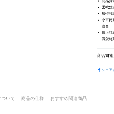
商品貨號
6回払
合作金
柔軟舒
華南商
12回
合作金
獨特設
上海商
華南商
小直筒
合作金
コンビニ
国泰世
上海商
華南商
適合
台湾中
国泰世
LINE Pay
上海商
線上訂
HSBC
台湾中
国泰世
聯邦商
調貨將
HSBC
Apple Pay
台湾中
元大商
聯邦商
HSBC
玉山商
JKOPAY
元大商
聯邦商
台新國
商品関連
玉山商
元大商
台湾楽
Easy Walle
台新國
玉山商
New in
台湾楽
台新國
Google Pa
シェア
おすすめ
台湾楽
Plus Pay
【下著】
AFTEE
説明
について
商品の仕様
おすすめ関連商品
一、 AF
ATM払い
1.お支払
ドウが表
代金引換
2.SMS