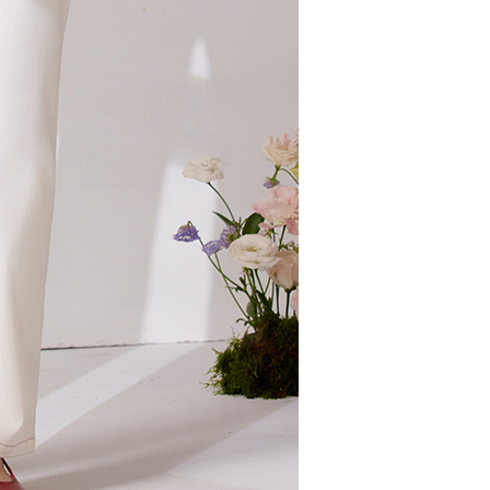
ョンズ（以下 AFTEE という）が提供し、AFTEEが代金を徴収
当サービスご利用の際に提供しなければならない個人情報（注
名、電話番号、受取人の氏名、電話番号、受取人住所を含むが
$100、NT$2,000以上で送料無料
ない）は、AFTEEに渡され当サービスで必要な範囲内で利用
AFTEEの個人情報の収集、処理、利用について、詳細は
公式ホームページの『個人情報の収集、処理及び利用に関する声
参照ください（
https://aftee.tw/privacypolicy/
）。
の初回ご利用の際に、審査を通過すれば、最高額がNT$10,000に
支払い期限を過ぎた場合、その金額に基づいて年利20%の遅
が加算されます。未成年の利用者は、事前に法定代理人または
意を得ればAFTEEをご利用いただけます。
の処理、利用について疑問がある、または関連する法律の権利
たい場合は、ネットプロテクションズ
rotections.co.jp
にご連絡ください。上記に示した個人情報
購入注文書とあわせてAFTEEにご提供いただく、または
にあなたの個人情報の収集、処理、利用を許可することににご同
けない場合は、当サービスを選択しないでください。