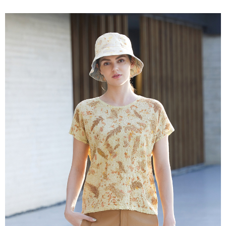
説明
一、 AFTEE代金後払いについて
ATM払い
1.お支払い方法でAFTEE代金後払いを選択すると、携帯電話認証ウィンド
ウが表示されます。
代金引換
2.SMSで認証してお支払い手続を進めてください。
3.注文するときのお支払いは不要です。商品はご指定の住所に配送されま
す。
配送方法
4.ご注文が完了すると、携帯に支払い通知のSMSが届きます。アプリ会員
の場合は、AFTEE アプリプッシュ通知が届きます。
全家超商取貨付款
5.商品受け取り時のお支払いは不要です。商品を確かめてから、SMSまた
配送毎にNT$100、NT$2,000以上で送料無料
はアプリの通知に従って、4大コンビニ、またはATM/オンラインバンキン
グでお支払いください。
付款後全家超商取貨
代金納付期限は最短で 14 日以内ですので、ご注意ください。AFTEE アプ
配送毎にNT$100、NT$2,000以上で送料無料
リをダウンロードして AFTEE 会員になるとお支払い期限を最長 45 日以内
まで延長できます。
7-11超商取貨付款
配送毎にNT$100、NT$2,000以上で送料無料
お支払期限は、ショップが請求した期日と、AFTEEで延長できる日数をも
とに計算されます。AFTEEで注文すると、商品を受け取るまで支払い期限
付款後7-11超商取貨
を延長できますが、商品を期限内に受け取れない場合があります（例：予
約商品や商品到着日が比較的遅い商品）。そのため、商品到着の有無に関
配送毎にNT$100、NT$2,000以上で送料無料
わらず、AFTEEで指定された期限内にお支払いください。
新竹物流宅配
二、支払い限度額
配送毎にNT$100、NT$2,000以上で送料無料
1.初回 AFTEEを ご利用の際に、認証結果及び当社の審査の結果に基づ