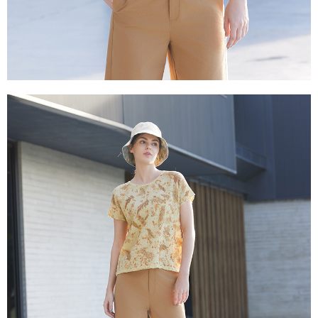
き、限度額が設定されます。
2.決済金額は最低NT$20です。
付款後門市自取
3.現在、台湾の会員のみご利用いただけます。
送料無料
三、利用規約「AFTEE代金後払い」（以下当サービスという）はネットプ
貨到付款
ロテクションズ（以下 AFTEE という）が提供し、AFTEEが代金を徴収し
ます。当サービスご利用の際に提供しなければならない個人情報（注文者
配送毎にNT$100、NT$2,000以上で送料無料
の氏名、電話番号、受取人の氏名、電話番号、受取人住所を含むがこれに
限らない）は、AFTEEに渡され当サービスで必要な範囲内で利用されま
す。AFTEEの個人情報の収集、処理、利用について、詳細はAFTEE公式ホ
ームページの『個人情報の収集、処理及び利用に関する声明』をご参照く
ださい（
https://aftee.tw/privacypolicy/
）。
AFTEEの初回ご利用の際に、審査を通過すれば、最高額がNT$10,000にな
ります。支払い期限を過ぎた場合、その金額に基づいて年利20%の遅延滞
納金が加算されます。未成年の利用者は、事前に法定代理人または後見人
の同意を得ればAFTEEをご利用いただけます。
個人情報の処理、利用について疑問がある、または関連する法律の権利を
行使したい場合は、ネットプロテクションズ
cs_tw@netprotections.co.jp
にご連絡ください。上記に示した個人情報を、必要な購入注文書とあわせ
てAFTEEにご提供いただく、またはAFTEEにあなたの個人情報の収集、処
理、利用を許可することににご同意いただけない場合は、当サービスを選
択しないでください。