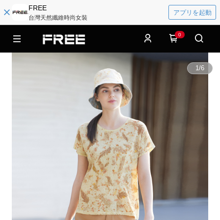
FREE
アプリを起動
台灣天然纖維時尚女裝
0
1
/
6