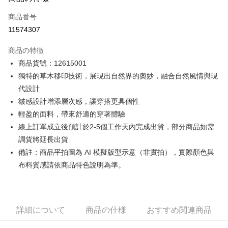
クレジットカード1回払い
商品番号
クレジットカード分割払い
11574307
3回払い、金利0、毎回
NT$1,781
21行の銀行
商品の特徴
6回払い、金利0、毎回
NT$890
21行の銀行
合作金庫商業銀行
第一商業銀行
商品貨號：12615001
華南商業銀行
彰化商業銀行
12回払い、金利0、毎回
NT$445
21行の銀行
合作金庫商業銀行
第一商業銀行
獨特的草木移印技術，展現出自然界的奧妙，融合自然風情與現
上海商業儲蓄銀行
台北富邦商業銀行
華南商業銀行
彰化商業銀行
合作金庫商業銀行
第一商業銀行
コンビニ店頭代金引換
国泰世華商業銀行
兆豐國際商業銀行
代設計
上海商業儲蓄銀行
台北富邦商業銀行
華南商業銀行
彰化商業銀行
台湾中小企業銀行
台中商業銀行
皺感設計增添層次感，讓穿搭更具個性
国泰世華商業銀行
兆豐國際商業銀行
LINE Pay
上海商業儲蓄銀行
台北富邦商業銀行
HSBC(台湾)商業銀行
華泰商業銀行
台湾中小企業銀行
台中商業銀行
輕盈的面料，帶來舒適的穿著體驗
国泰世華商業銀行
兆豐國際商業銀行
聯邦商業銀行
遠東国際商業銀行
HSBC(台湾)商業銀行
華泰商業銀行
Apple Pay
線上訂單成立後預計於2-5個工作天內完成出貨，部分商品如需
台湾中小企業銀行
台中商業銀行
元大商業銀行
永豐商業銀行
聯邦商業銀行
遠東国際商業銀行
HSBC(台湾)商業銀行
華泰商業銀行
調貨將延長出貨
玉山商業銀行
星展(台湾)商業銀行
JKOPAY
元大商業銀行
永豐商業銀行
聯邦商業銀行
遠東国際商業銀行
台新國際商業銀行
中国信託商業銀行
備註：商品平拍圖為 AI 模擬版型示意（非實拍），實際顏色與
玉山商業銀行
星展(台湾)商業銀行
元大商業銀行
永豐商業銀行
台湾楽天クレジットカード会社
Easy Wallet
布料質感請依商品特色說明為準。
台新國際商業銀行
中国信託商業銀行
玉山商業銀行
星展(台湾)商業銀行
台湾楽天クレジットカード会社
台新國際商業銀行
中国信託商業銀行
Google Pay
台湾楽天クレジットカード会社
Plus Pay
詳細について
商品の仕様
おすすめ関連商品
AFTEE代金後払い