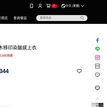
0
中文 (繁體)
市資訊
會員權益
.草木移印染皺感上衣
2,000免運
344