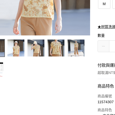
M
★材質洗
數量
付款與運
超取滿NT$
付款方式
商品特色
信用卡一
商品編號
11574307
信用卡分
商品特色
3 期 