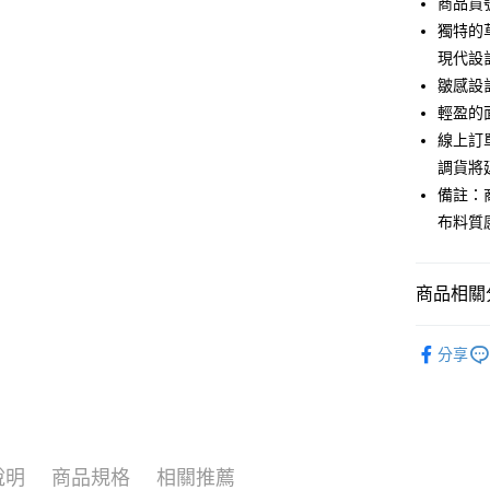
商品貨號
6 期 
合作金
獨特的
華南商
12 期
現代設
合作金
上海商
華南商
皺感設
合作金
超商取貨
國泰世
上海商
輕盈的
華南商
臺灣中
國泰世
LINE Pay
上海商
線上訂
匯豐（
臺灣中
國泰世
聯邦商
調貨將
匯豐（
Apple Pay
臺灣中
元大商
備註：
聯邦商
匯豐（
玉山商
街口支付
元大商
布料質
聯邦商
台新國
玉山商
元大商
台灣樂
悠遊付
台新國
玉山商
台灣樂
商品相關分
台新國
Google Pa
台灣樂
Lighte
全盈+PAY
分享
人氣商品
AFTEE先
相關說明
草木染系
【關於「A
ATM付款
【上衣】
AFTEE
便利好安
說明
商品規格
相關推薦
New in
貨到付款
１．簡單