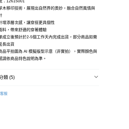
：12615001
0 利率 每期
NT$890
21家銀行
庫商業銀行
第一商業銀行
草木移印技術，展現出自然界的奧妙，融合自然風情與
業銀行
彰化商業銀行
 0 利率 每期
NT$445
21家銀行
計
庫商業銀行
第一商業銀行
業儲蓄銀行
台北富邦商業銀行
業銀行
彰化商業銀行
計增添層次感，讓穿搭更具個性
庫商業銀行
第一商業銀行
付款
華商業銀行
兆豐國際商業銀行
業儲蓄銀行
台北富邦商業銀行
面料，帶來舒適的穿著體驗
業銀行
彰化商業銀行
小企業銀行
台中商業銀行
華商業銀行
兆豐國際商業銀行
業儲蓄銀行
台北富邦商業銀行
單成立後預計於2-5個工作天內完成出貨，部分商品如需
台灣）商業銀行
華泰商業銀行
小企業銀行
台中商業銀行
華商業銀行
兆豐國際商業銀行
業銀行
遠東國際商業銀行
延長出貨
台灣）商業銀行
華泰商業銀行
小企業銀行
台中商業銀行
業銀行
永豐商業銀行
商品平拍圖為 AI 模擬版型示意（非實拍），實際顏色與
業銀行
遠東國際商業銀行
台灣）商業銀行
華泰商業銀行
業銀行
星展（台灣）商業銀行
業銀行
永豐商業銀行
感請依商品特色說明為準。
業銀行
遠東國際商業銀行
際商業銀行
中國信託商業銀行
業銀行
星展（台灣）商業銀行
業銀行
永豐商業銀行
天信用卡公司
際商業銀行
中國信託商業銀行
業銀行
星展（台灣）商業銀行
天信用卡公司
類 (5)
際商業銀行
中國信託商業銀行
y
天信用卡公司
n系列︱手染工藝
客服
推薦
享後付
列︱天然染藝
FTEE先享後付」】
短袖上衣
先享後付是「在收到商品之後才付款」的支付方式。 讓您購物簡單
心！
26ss春夏最新單品▸ 20% off
：不需註冊會員、不需綁卡、不需儲值。