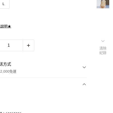
L
滌說明★
清除
紀錄
送方式
2,000免運
次付款
期付款
0 利率 每期
NT$1,781
21家銀行