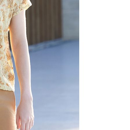
AFTEE先享後付」時，將依據個別帳號之用戶狀況，依本公司
核予不同之上限額度；若仍有額度不足之情形，本公司將視審查
用戶進行身份認證。
00，滿NT$2,000(含以上)免運費
一人註冊多個帳號或使用他人資訊註冊。若發現惡意使用之情
科技股份有限公司將有權停止該用戶之使用額度並採取法律行