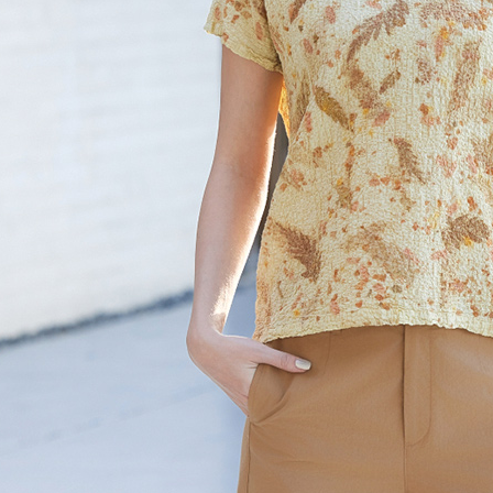
４．使用「
貨到付款
即時審查
結果請求
每筆NT$1
５．嚴禁
形，恩沛
動。