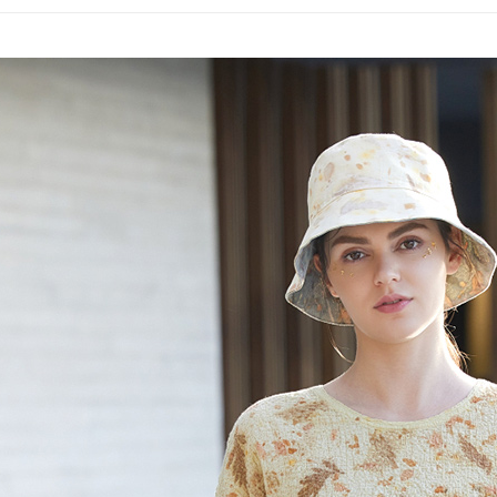
２．便利
３．安心
運送方式
【「AFT
１．於結帳
全家超商
付」結帳
每筆NT$1
２．訂單
３．收到繳
／ATM／
付款後全
※ 請注意
每筆NT$1
絡購買商品
先享後付
7-11超
※ 交易是
是否繳費成
每筆NT$1
付客戶支
付款後7-
【注意事
每筆NT$1
１．透過由
交易，需
新竹物流
求債權轉
２．關於
每筆NT$1
https://aft
３．未成
付款後門
「AFTE
免運費
任。