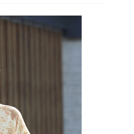
：只要手機號碼，簡訊認證，即可結帳。
：先確認商品／服務後，再付款。
EE先享後付」結帳流程】
方式選擇「AFTEE先享後付」後，將跳轉至「AFTEE先享後
取貨付款
頁面，進行簡訊認證並確認金額後，即可完成結帳。
00，滿NT$2,000(含以上)免運費
成立數日內，您將收到繳費通知簡訊。
費通知簡訊後14天內，點擊此簡訊中的連結，可透過四大超商
網路銀行／等多元方式進行付款，方視為交易完成。
家超商取貨
：結帳手續完成當下不需立刻繳費，但若您需要取消訂單，請聯
00，滿NT$2,000(含以上)免運費
的店家。未經商家同意取消之訂單仍視為有效，需透過AFTEE
繳納相關費用。
商取貨付款
否成功請以「AFTEE先享後付 」之結帳頁面顯示為準，若有關於
功／繳費後需取消欲退款等相關疑問，請聯繫「AFTEE先享後
00，滿NT$2,000(含以上)免運費
援中心」
https://netprotections.freshdesk.com/support/home
11超商取貨
項】
00，滿NT$2,000(含以上)免運費
恩沛科技股份有限公司提供之「AFTEE先享後付」服務完成之
依本服務之必要範圍內提供個人資料，並將交易相關給付款項請
宅配
讓予恩沛科技股份有限公司。
個人資料處理事宜，請瀏覽以下網址：
00，滿NT$2,000(含以上)免運費
ee.tw/terms/#terms3
年的使用者請事先徵得法定代理人或監護人之同意方可使用
市自取
E先享後付」，若未經同意申辦者引起之損失，本公司不負相關責