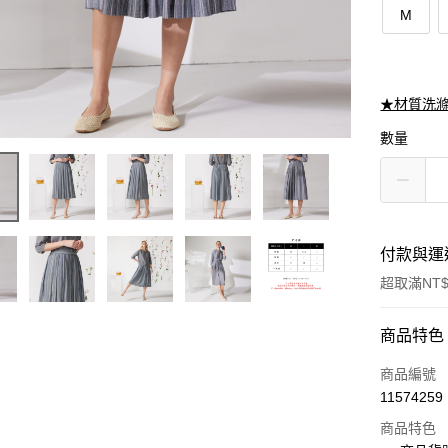
M
★材質洗
數量
付款與運
超取滿NT$
付款方式
商品特色
信用卡一
商品編號
11574259
信用卡分
商品特色
3 期 