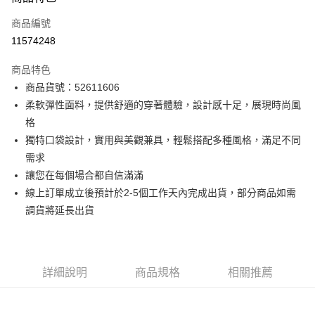
信用卡一次付款
商品編號
信用卡分期付款
11574248
3 期 0 利率 每期
NT$928
21家銀行
商品特色
6 期 0 利率 每期
NT$464
21家銀行
合作金庫商業銀行
第一商業銀行
商品貨號：52611606
華南商業銀行
彰化商業銀行
12 期 0 利率 每期
NT$232
21家銀行
合作金庫商業銀行
第一商業銀行
柔軟彈性面料，提供舒適的穿著體驗，設計感十足，展現時尚風
上海商業儲蓄銀行
台北富邦商業銀行
華南商業銀行
彰化商業銀行
合作金庫商業銀行
第一商業銀行
超商取貨付款
國泰世華商業銀行
兆豐國際商業銀行
格
上海商業儲蓄銀行
台北富邦商業銀行
華南商業銀行
彰化商業銀行
臺灣中小企業銀行
台中商業銀行
獨特口袋設計，實用與美觀兼具，輕鬆搭配多種風格，滿足不同
國泰世華商業銀行
兆豐國際商業銀行
LINE Pay
上海商業儲蓄銀行
台北富邦商業銀行
匯豐（台灣）商業銀行
華泰商業銀行
臺灣中小企業銀行
台中商業銀行
需求
國泰世華商業銀行
兆豐國際商業銀行
聯邦商業銀行
遠東國際商業銀行
匯豐（台灣）商業銀行
華泰商業銀行
Apple Pay
讓您在每個場合都自信滿滿
臺灣中小企業銀行
台中商業銀行
元大商業銀行
永豐商業銀行
聯邦商業銀行
遠東國際商業銀行
匯豐（台灣）商業銀行
華泰商業銀行
線上訂單成立後預計於2-5個工作天內完成出貨，部分商品如需
玉山商業銀行
星展（台灣）商業銀行
街口支付
元大商業銀行
永豐商業銀行
聯邦商業銀行
遠東國際商業銀行
調貨將延長出貨
台新國際商業銀行
中國信託商業銀行
玉山商業銀行
星展（台灣）商業銀行
元大商業銀行
永豐商業銀行
台灣樂天信用卡公司
悠遊付
台新國際商業銀行
中國信託商業銀行
玉山商業銀行
星展（台灣）商業銀行
台灣樂天信用卡公司
台新國際商業銀行
中國信託商業銀行
Google Pay
台灣樂天信用卡公司
詳細說明
商品規格
相關推薦
全盈+PAY
AFTEE先享後付