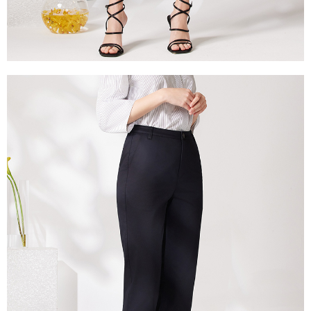
每筆NT$100，滿NT$2,000(含以上)免運費
２．關於個人資料處理事宜，請瀏覽以下網址：
https://aftee.tw/terms/#terms3
付款後門市自取
３．未成年的使用者請事先徵得法定代理人或監護人之同意方可使用
免運費
「AFTEE先享後付」，若未經同意申辦者引起之損失，本公司不負相關責
任。
貨到付款
４．使用「AFTEE先享後付」時，將依據個別帳號之用戶狀況，依本公司即
時審查核予不同之上限額度；若仍有額度不足之情形，本公司將視審查結果
每筆NT$100，滿NT$2,000(含以上)免運費
請求用戶進行身份認證。
５．嚴禁一人註冊多個帳號或使用他人資訊註冊。若發現惡意使用之情形，
恩沛科技股份有限公司將有權停止該用戶之使用額度並採取法律行動。