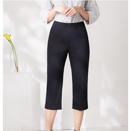
相關說明
【關於「AFTEE先享後付」】
ATM付款
AFTEE先享後付是「在收到商品之後才付款」的支付方式。 讓您購物簡單
便利好安心！
貨到付款
１．簡單：不需註冊會員、不需綁卡、不需儲值。
２．便利：只要手機號碼，簡訊認證，即可結帳。
３．安心：先確認商品／服務後，再付款。
運送方式
【「AFTEE先享後付」結帳流程】
全家超商取貨付款
１．於結帳方式選擇「AFTEE先享後付」後，將跳轉至「AFTEE先享後付」
每筆NT$100，滿NT$2,000(含以上)免運費
結帳頁面，進行簡訊認證並確認金額後，即可完成結帳。
２．訂單成立數日內，您將收到繳費通知簡訊。
付款後全家超商取貨
３．收到繳費通知簡訊後14天內，點擊此簡訊中的連結，可透過四大超商／
ATM／網路銀行／等多元方式進行付款，方視為交易完成。
每筆NT$100，滿NT$2,000(含以上)免運費
※ 請注意：結帳手續完成當下不需立刻繳費，但若您需要取消訂單，請聯絡
購買商品的店家。未經商家同意取消之訂單仍視為有效，需透過AFTEE先享
7-11超商取貨付款
後付繳納相關費用。
每筆NT$100，滿NT$2,000(含以上)免運費
※ 交易是否成功請以「AFTEE先享後付 」之結帳頁面顯示為準，若有關於
是否繳費成功／繳費後需取消欲退款等相關疑問，請聯繫「AFTEE先享後付
客戶支援中心」
https://netprotections.freshdesk.com/support/home
付款後7-11超商取貨
每筆NT$100，滿NT$2,000(含以上)免運費
【注意事項】
１．透過由恩沛科技股份有限公司提供之「AFTEE先享後付」服務完成之交
新竹物流宅配
易，需依本服務之必要範圍內提供個人資料，並將交易相關給付款項請求債
權轉讓予恩沛科技股份有限公司。