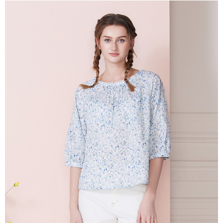
相關說明
【關於「AFTEE先享後付」】
ATM付款
AFTEE先享後付是「在收到商品之後才付款」的支付方式。 讓您購物簡單
便利好安心！
貨到付款
１．簡單：不需註冊會員、不需綁卡、不需儲值。
２．便利：只要手機號碼，簡訊認證，即可結帳。
３．安心：先確認商品／服務後，再付款。
運送方式
【「AFTEE先享後付」結帳流程】
全家超商取貨付款
１．於結帳方式選擇「AFTEE先享後付」後，將跳轉至「AFTEE先享後付」
每筆NT$100，滿NT$2,000(含以上)免運費
結帳頁面，進行簡訊認證並確認金額後，即可完成結帳。
２．訂單成立數日內，您將收到繳費通知簡訊。
付款後全家超商取貨
３．收到繳費通知簡訊後14天內，點擊此簡訊中的連結，可透過四大超商／
ATM／網路銀行／等多元方式進行付款，方視為交易完成。
每筆NT$100，滿NT$2,000(含以上)免運費
※ 請注意：結帳手續完成當下不需立刻繳費，但若您需要取消訂單，請聯絡
購買商品的店家。未經商家同意取消之訂單仍視為有效，需透過AFTEE先享
7-11超商取貨付款
後付繳納相關費用。
每筆NT$100，滿NT$2,000(含以上)免運費
※ 交易是否成功請以「AFTEE先享後付 」之結帳頁面顯示為準，若有關於
是否繳費成功／繳費後需取消欲退款等相關疑問，請聯繫「AFTEE先享後付
客戶支援中心」
https://netprotections.freshdesk.com/support/home
付款後7-11超商取貨
每筆NT$100，滿NT$2,000(含以上)免運費
【注意事項】
１．透過由恩沛科技股份有限公司提供之「AFTEE先享後付」服務完成之交
新竹物流宅配
易，需依本服務之必要範圍內提供個人資料，並將交易相關給付款項請求債
權轉讓予恩沛科技股份有限公司。