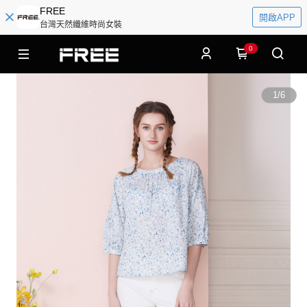
FREE
開啟APP
台灣天然纖維時尚女裝
0
1
/
6