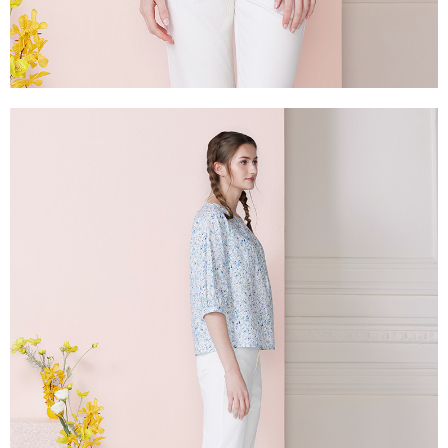
每筆NT$100，滿NT$2,000(含以上)免運費
２．關於個人資料處理事宜，請瀏覽以下網址：
https://aftee.tw/terms/#terms3
付款後門市自取
３．未成年的使用者請事先徵得法定代理人或監護人之同意方可使用
免運費
「AFTEE先享後付」，若未經同意申辦者引起之損失，本公司不負相關責
任。
貨到付款
４．使用「AFTEE先享後付」時，將依據個別帳號之用戶狀況，依本公司即
時審查核予不同之上限額度；若仍有額度不足之情形，本公司將視審查結果
每筆NT$100，滿NT$2,000(含以上)免運費
請求用戶進行身份認證。
５．嚴禁一人註冊多個帳號或使用他人資訊註冊。若發現惡意使用之情形，
恩沛科技股份有限公司將有權停止該用戶之使用額度並採取法律行動。