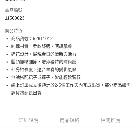
信用卡一次付款
商品編號
信用卡分期付款
11560023
3 期 0 利率 每期
NT$874
21家銀行
商品特色
6 期 0 利率 每期
NT$437
21家銀行
合作金庫商業銀行
第一商業銀行
商品貨號：52611012
華南商業銀行
彰化商業銀行
12 期 0 利率 每期
NT$218
21家銀行
合作金庫商業銀行
第一商業銀行
純棉材質，柔軟舒適，呵護肌膚
上海商業儲蓄銀行
台北富邦商業銀行
華南商業銀行
彰化商業銀行
合作金庫商業銀行
第一商業銀行
超商取貨付款
國泰世華商業銀行
兆豐國際商業銀行
碎花設計，展現春日的清新與活力
上海商業儲蓄銀行
台北富邦商業銀行
華南商業銀行
彰化商業銀行
臺灣中小企業銀行
台中商業銀行
圓領抓皺細節，增添獨特的時尚感
國泰世華商業銀行
兆豐國際商業銀行
LINE Pay
上海商業儲蓄銀行
台北富邦商業銀行
匯豐（台灣）商業銀行
華泰商業銀行
臺灣中小企業銀行
台中商業銀行
七分袖長度，適合早春的變化氣候
國泰世華商業銀行
兆豐國際商業銀行
聯邦商業銀行
遠東國際商業銀行
匯豐（台灣）商業銀行
華泰商業銀行
Apple Pay
無論搭配裙子或褲子，皆能輕鬆駕馭
臺灣中小企業銀行
台中商業銀行
元大商業銀行
永豐商業銀行
聯邦商業銀行
遠東國際商業銀行
匯豐（台灣）商業銀行
華泰商業銀行
線上訂單成立後預計於2-5個工作天內完成出貨，部分商品如需
玉山商業銀行
星展（台灣）商業銀行
街口支付
元大商業銀行
永豐商業銀行
聯邦商業銀行
遠東國際商業銀行
調貨將延長出貨
台新國際商業銀行
中國信託商業銀行
玉山商業銀行
星展（台灣）商業銀行
元大商業銀行
永豐商業銀行
台灣樂天信用卡公司
悠遊付
台新國際商業銀行
中國信託商業銀行
玉山商業銀行
星展（台灣）商業銀行
台灣樂天信用卡公司
台新國際商業銀行
中國信託商業銀行
Google Pay
台灣樂天信用卡公司
詳細說明
商品規格
相關推薦
全盈+PAY
AFTEE先享後付