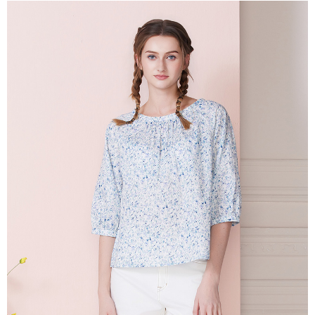
説明
一、 AFTEE代金後払いについて
ATM払い
1.お支払い方法でAFTEE代金後払いを選択すると、携帯電話認証ウィンド
ウが表示されます。
代金引換
2.SMSで認証してお支払い手続を進めてください。
3.注文するときのお支払いは不要です。商品はご指定の住所に配送されま
す。
配送方法
4.ご注文が完了すると、携帯に支払い通知のSMSが届きます。アプリ会員
の場合は、AFTEE アプリプッシュ通知が届きます。
全家超商取貨付款
5.商品受け取り時のお支払いは不要です。商品を確かめてから、SMSまた
配送毎にNT$100、NT$2,000以上で送料無料
はアプリの通知に従って、4大コンビニ、またはATM/オンラインバンキン
グでお支払いください。
付款後全家超商取貨
代金納付期限は最短で 14 日以内ですので、ご注意ください。AFTEE アプ
配送毎にNT$100、NT$2,000以上で送料無料
リをダウンロードして AFTEE 会員になるとお支払い期限を最長 45 日以内
まで延長できます。
7-11超商取貨付款
配送毎にNT$100、NT$2,000以上で送料無料
お支払期限は、ショップが請求した期日と、AFTEEで延長できる日数をも
とに計算されます。AFTEEで注文すると、商品を受け取るまで支払い期限
付款後7-11超商取貨
を延長できますが、商品を期限内に受け取れない場合があります（例：予
約商品や商品到着日が比較的遅い商品）。そのため、商品到着の有無に関
配送毎にNT$100、NT$2,000以上で送料無料
わらず、AFTEEで指定された期限内にお支払いください。
新竹物流宅配
二、支払い限度額
配送毎にNT$100、NT$2,000以上で送料無料
1.初回 AFTEEを ご利用の際に、認証結果及び当社の審査の結果に基づ