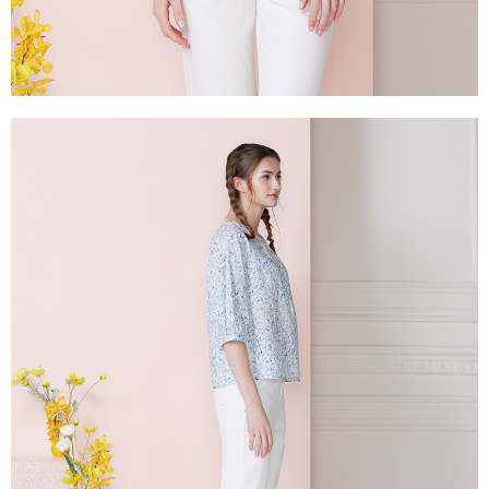
き、限度額が設定されます。
2.決済金額は最低NT$20です。
付款後門市自取
3.現在、台湾の会員のみご利用いただけます。
送料無料
三、利用規約「AFTEE代金後払い」（以下当サービスという）はネットプ
貨到付款
ロテクションズ（以下 AFTEE という）が提供し、AFTEEが代金を徴収し
ます。当サービスご利用の際に提供しなければならない個人情報（注文者
配送毎にNT$100、NT$2,000以上で送料無料
の氏名、電話番号、受取人の氏名、電話番号、受取人住所を含むがこれに
限らない）は、AFTEEに渡され当サービスで必要な範囲内で利用されま
す。AFTEEの個人情報の収集、処理、利用について、詳細はAFTEE公式ホ
ームページの『個人情報の収集、処理及び利用に関する声明』をご参照く
ださい（
https://aftee.tw/privacypolicy/
）。
AFTEEの初回ご利用の際に、審査を通過すれば、最高額がNT$10,000にな
ります。支払い期限を過ぎた場合、その金額に基づいて年利20%の遅延滞
納金が加算されます。未成年の利用者は、事前に法定代理人または後見人
の同意を得ればAFTEEをご利用いただけます。
個人情報の処理、利用について疑問がある、または関連する法律の権利を
行使したい場合は、ネットプロテクションズ
cs_tw@netprotections.co.jp
にご連絡ください。上記に示した個人情報を、必要な購入注文書とあわせ
てAFTEEにご提供いただく、またはAFTEEにあなたの個人情報の収集、処
理、利用を許可することににご同意いただけない場合は、当サービスを選
択しないでください。