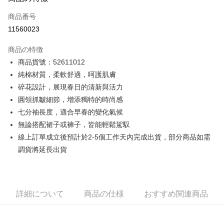
クレジットカード1回払い
商品番号
クレジットカード分割払い
11560023
3回払い、金利0、毎回
NT$874
21行の銀行
商品の特徴
6回払い、金利0、毎回
NT$437
21行の銀行
合作金庫商業銀行
第一商業銀行
商品貨號：52611012
華南商業銀行
彰化商業銀行
12回払い、金利0、毎回
NT$218
21行の銀行
合作金庫商業銀行
第一商業銀行
純棉材質，柔軟舒適，呵護肌膚
上海商業儲蓄銀行
台北富邦商業銀行
華南商業銀行
彰化商業銀行
合作金庫商業銀行
第一商業銀行
コンビニ店頭代金引換
国泰世華商業銀行
兆豐國際商業銀行
碎花設計，展現春日的清新與活力
上海商業儲蓄銀行
台北富邦商業銀行
華南商業銀行
彰化商業銀行
台湾中小企業銀行
台中商業銀行
圓領抓皺細節，增添獨特的時尚感
国泰世華商業銀行
兆豐國際商業銀行
LINE Pay
上海商業儲蓄銀行
台北富邦商業銀行
HSBC(台湾)商業銀行
華泰商業銀行
台湾中小企業銀行
台中商業銀行
七分袖長度，適合早春的變化氣候
国泰世華商業銀行
兆豐國際商業銀行
聯邦商業銀行
遠東国際商業銀行
HSBC(台湾)商業銀行
華泰商業銀行
Apple Pay
無論搭配裙子或褲子，皆能輕鬆駕馭
台湾中小企業銀行
台中商業銀行
元大商業銀行
永豐商業銀行
聯邦商業銀行
遠東国際商業銀行
HSBC(台湾)商業銀行
華泰商業銀行
線上訂單成立後預計於2-5個工作天內完成出貨，部分商品如需
玉山商業銀行
星展(台湾)商業銀行
JKOPAY
元大商業銀行
永豐商業銀行
聯邦商業銀行
遠東国際商業銀行
台新國際商業銀行
中国信託商業銀行
調貨將延長出貨
玉山商業銀行
星展(台湾)商業銀行
元大商業銀行
永豐商業銀行
台湾楽天クレジットカード会社
Easy Wallet
台新國際商業銀行
中国信託商業銀行
玉山商業銀行
星展(台湾)商業銀行
台湾楽天クレジットカード会社
台新國際商業銀行
中国信託商業銀行
Google Pay
台湾楽天クレジットカード会社
詳細について
商品の仕様
おすすめ関連商品
Plus Pay
AFTEE代金後払い