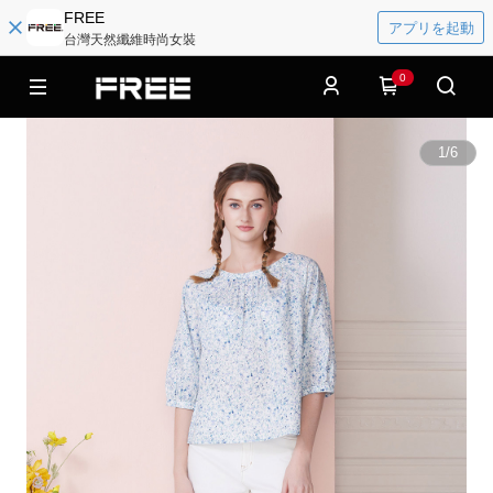
FREE
アプリを起動
台灣天然纖維時尚女裝
0
1
/
6