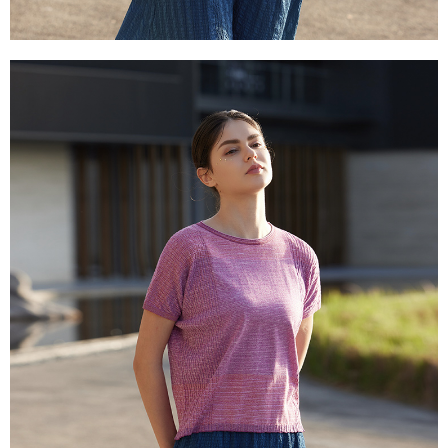
き、限度額が設定されます。
2.決済金額は最低NT$20です。
付款後門市自取
3.現在、台湾の会員のみご利用いただけます。
送料無料
三、利用規約「AFTEE代金後払い」（以下当サービスという）はネットプ
貨到付款
ロテクションズ（以下 AFTEE という）が提供し、AFTEEが代金を徴収し
ます。当サービスご利用の際に提供しなければならない個人情報（注文者
配送毎にNT$100、NT$2,000以上で送料無料
の氏名、電話番号、受取人の氏名、電話番号、受取人住所を含むがこれに
限らない）は、AFTEEに渡され当サービスで必要な範囲内で利用されま
す。AFTEEの個人情報の収集、処理、利用について、詳細はAFTEE公式ホ
ームページの『個人情報の収集、処理及び利用に関する声明』をご参照く
ださい（
https://aftee.tw/privacypolicy/
）。
AFTEEの初回ご利用の際に、審査を通過すれば、最高額がNT$10,000にな
ります。支払い期限を過ぎた場合、その金額に基づいて年利20%の遅延滞
納金が加算されます。未成年の利用者は、事前に法定代理人または後見人
の同意を得ればAFTEEをご利用いただけます。
個人情報の処理、利用について疑問がある、または関連する法律の権利を
行使したい場合は、ネットプロテクションズ
cs_tw@netprotections.co.jp
にご連絡ください。上記に示した個人情報を、必要な購入注文書とあわせ
てAFTEEにご提供いただく、またはAFTEEにあなたの個人情報の収集、処
理、利用を許可することににご同意いただけない場合は、当サービスを選
択しないでください。