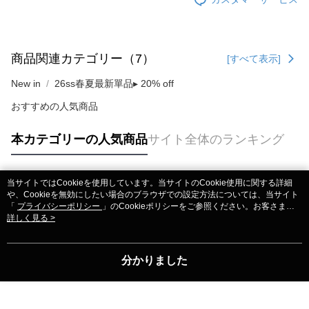
商品関連カテゴリー（7）
[すべて表示]
New in
26ss春夏最新單品▸ 20% off
おすすめの人気商品
本カテゴリーの人気商品
サイト全体のランキング
当サイトではCookieを使用しています。当サイトのCookie使用に関する詳細
人気タグ
や、Cookieを無効にしたい場合のブラウザでの設定方法については、当サイト
「
プライバシーポリシー
」のCookieポリシーをご参照ください。お客さま
が、当サイトを引き続き使用される場合、当社がサイト利用規約のCookieポリ
詳しく見る >
シーに基づいてCookieを使用することに同意したものとみなします。
分かりました