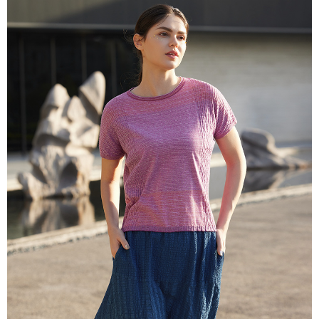
説明
一、 AFTEE代金後払いについて
ATM払い
1.お支払い方法でAFTEE代金後払いを選択すると、携帯電話認証ウィンド
ウが表示されます。
代金引換
2.SMSで認証してお支払い手続を進めてください。
3.注文するときのお支払いは不要です。商品はご指定の住所に配送されま
す。
配送方法
4.ご注文が完了すると、携帯に支払い通知のSMSが届きます。アプリ会員
の場合は、AFTEE アプリプッシュ通知が届きます。
全家超商取貨付款
5.商品受け取り時のお支払いは不要です。商品を確かめてから、SMSまた
配送毎にNT$100、NT$2,000以上で送料無料
はアプリの通知に従って、4大コンビニ、またはATM/オンラインバンキン
グでお支払いください。
付款後全家超商取貨
代金納付期限は最短で 14 日以内ですので、ご注意ください。AFTEE アプ
配送毎にNT$100、NT$2,000以上で送料無料
リをダウンロードして AFTEE 会員になるとお支払い期限を最長 45 日以内
まで延長できます。
7-11超商取貨付款
配送毎にNT$100、NT$2,000以上で送料無料
お支払期限は、ショップが請求した期日と、AFTEEで延長できる日数をも
とに計算されます。AFTEEで注文すると、商品を受け取るまで支払い期限
付款後7-11超商取貨
を延長できますが、商品を期限内に受け取れない場合があります（例：予
約商品や商品到着日が比較的遅い商品）。そのため、商品到着の有無に関
配送毎にNT$100、NT$2,000以上で送料無料
わらず、AFTEEで指定された期限内にお支払いください。
新竹物流宅配
二、支払い限度額
配送毎にNT$100、NT$2,000以上で送料無料
1.初回 AFTEEを ご利用の際に、認証結果及び当社の審査の結果に基づ