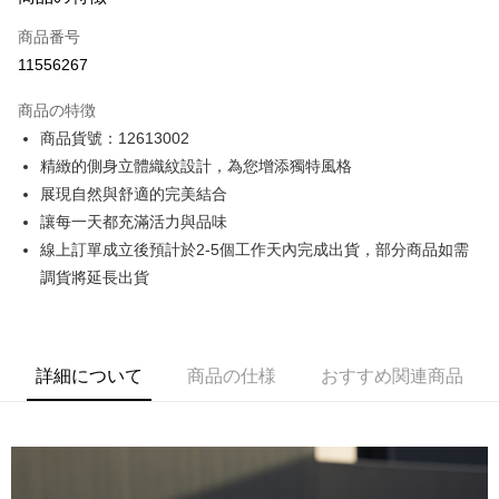
クレジットカード1回払い
商品番号
クレジットカード分割払い
11556267
3回払い、金利0、毎回
NT$1,141
21行の銀行
商品の特徴
6回払い、金利0、毎回
NT$570
21行の銀行
合作金庫商業銀行
第一商業銀行
商品貨號：12613002
華南商業銀行
彰化商業銀行
12回払い、金利0、毎回
NT$285
21行の銀行
合作金庫商業銀行
第一商業銀行
精緻的側身立體織紋設計，為您增添獨特風格
上海商業儲蓄銀行
台北富邦商業銀行
華南商業銀行
彰化商業銀行
合作金庫商業銀行
第一商業銀行
コンビニ店頭代金引換
国泰世華商業銀行
兆豐國際商業銀行
展現自然與舒適的完美結合
上海商業儲蓄銀行
台北富邦商業銀行
華南商業銀行
彰化商業銀行
台湾中小企業銀行
台中商業銀行
讓每一天都充滿活力與品味
国泰世華商業銀行
兆豐國際商業銀行
LINE Pay
上海商業儲蓄銀行
台北富邦商業銀行
HSBC(台湾)商業銀行
華泰商業銀行
台湾中小企業銀行
台中商業銀行
線上訂單成立後預計於2-5個工作天內完成出貨，部分商品如需
国泰世華商業銀行
兆豐國際商業銀行
聯邦商業銀行
遠東国際商業銀行
HSBC(台湾)商業銀行
華泰商業銀行
Apple Pay
調貨將延長出貨
台湾中小企業銀行
台中商業銀行
元大商業銀行
永豐商業銀行
聯邦商業銀行
遠東国際商業銀行
HSBC(台湾)商業銀行
華泰商業銀行
玉山商業銀行
星展(台湾)商業銀行
JKOPAY
元大商業銀行
永豐商業銀行
聯邦商業銀行
遠東国際商業銀行
台新國際商業銀行
中国信託商業銀行
玉山商業銀行
星展(台湾)商業銀行
元大商業銀行
永豐商業銀行
台湾楽天クレジットカード会社
Easy Wallet
台新國際商業銀行
中国信託商業銀行
玉山商業銀行
星展(台湾)商業銀行
詳細について
商品の仕様
おすすめ関連商品
台湾楽天クレジットカード会社
台新國際商業銀行
中国信託商業銀行
Google Pay
台湾楽天クレジットカード会社
Plus Pay
AFTEE代金後払い