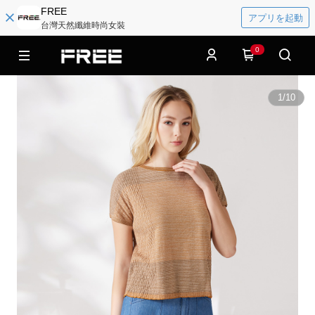
FREE
アプリを起動
台灣天然纖維時尚女裝
0
1
/
10