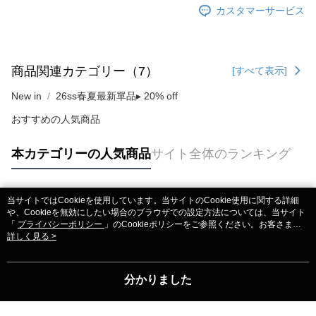
カスタマーサービス
商品関連カテゴリー（7）
[すべて表示]
New in
26ss春夏最新單品▸ 20% off
おすすめの人気商品
本カテゴリーの人気商品
サイト全体のランキング
当サイトではCookieを使用しています。当サイトのCookie使用に関する詳細
人気タグ
や、Cookieを無効にしたい場合のブラウザでの設定方法については、当サイト
「
プライバシーポリシー
」のCookieポリシーをご参照ください。お客さま
が、当サイトを引き続き使用される場合、当社がサイト利用規約のCookieポリ
詳しく見る >
シーに基づいてCookieを使用することに同意したものとみなします。
分かりました