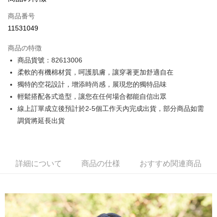
クレジットカード1回払い
商品番号
クレジットカード分割払い
11531049
3回払い、金利0、毎回
NT$1,061
21行の銀行
商品の特徴
6回払い、金利0、毎回
NT$530
21行の銀行
合作金庫商業銀行
第一商業銀行
商品貨號：82613006
華南商業銀行
彰化商業銀行
12回払い、金利0、毎回
NT$265
21行の銀行
合作金庫商業銀行
第一商業銀行
柔軟的有機棉材質，呵護肌膚，讓穿著更加舒適自在
上海商業儲蓄銀行
台北富邦商業銀行
華南商業銀行
彰化商業銀行
合作金庫商業銀行
第一商業銀行
コンビニ店頭代金引換
国泰世華商業銀行
兆豐國際商業銀行
獨特的空花設計，增添時尚感，展現您的獨特品味
上海商業儲蓄銀行
台北富邦商業銀行
華南商業銀行
彰化商業銀行
台湾中小企業銀行
台中商業銀行
輕鬆搭配各式造型，讓您在任何場合都能自信出眾
国泰世華商業銀行
兆豐國際商業銀行
LINE Pay
上海商業儲蓄銀行
台北富邦商業銀行
HSBC(台湾)商業銀行
華泰商業銀行
台湾中小企業銀行
台中商業銀行
線上訂單成立後預計於2-5個工作天內完成出貨，部分商品如需
国泰世華商業銀行
兆豐國際商業銀行
聯邦商業銀行
遠東国際商業銀行
HSBC(台湾)商業銀行
華泰商業銀行
Apple Pay
調貨將延長出貨
台湾中小企業銀行
台中商業銀行
元大商業銀行
永豐商業銀行
聯邦商業銀行
遠東国際商業銀行
HSBC(台湾)商業銀行
華泰商業銀行
玉山商業銀行
星展(台湾)商業銀行
JKOPAY
元大商業銀行
永豐商業銀行
聯邦商業銀行
遠東国際商業銀行
台新國際商業銀行
中国信託商業銀行
玉山商業銀行
星展(台湾)商業銀行
元大商業銀行
永豐商業銀行
台湾楽天クレジットカード会社
Easy Wallet
台新國際商業銀行
中国信託商業銀行
玉山商業銀行
星展(台湾)商業銀行
詳細について
商品の仕様
おすすめ関連商品
台湾楽天クレジットカード会社
台新國際商業銀行
中国信託商業銀行
Google Pay
台湾楽天クレジットカード会社
Plus Pay
AFTEE代金後払い