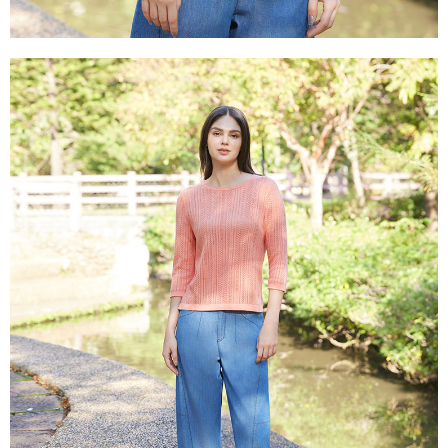
き、限度額が設定されます。
2.決済金額は最低NT$20です。
付款後門市自取
3.現在、台湾の会員のみご利用いただけます。
送料無料
三、利用規約「AFTEE代金後払い」（以下当サービスという）はネットプ
貨到付款
ロテクションズ（以下 AFTEE という）が提供し、AFTEEが代金を徴収し
ます。当サービスご利用の際に提供しなければならない個人情報（注文者
配送毎にNT$100、NT$2,000以上で送料無料
の氏名、電話番号、受取人の氏名、電話番号、受取人住所を含むがこれに
限らない）は、AFTEEに渡され当サービスで必要な範囲内で利用されま
す。AFTEEの個人情報の収集、処理、利用について、詳細はAFTEE公式ホ
ームページの『個人情報の収集、処理及び利用に関する声明』をご参照く
ださい（
https://aftee.tw/privacypolicy/
）。
AFTEEの初回ご利用の際に、審査を通過すれば、最高額がNT$10,000にな
ります。支払い期限を過ぎた場合、その金額に基づいて年利20%の遅延滞
納金が加算されます。未成年の利用者は、事前に法定代理人または後見人
の同意を得ればAFTEEをご利用いただけます。
個人情報の処理、利用について疑問がある、または関連する法律の権利を
行使したい場合は、ネットプロテクションズ
cs_tw@netprotections.co.jp
にご連絡ください。上記に示した個人情報を、必要な購入注文書とあわせ
てAFTEEにご提供いただく、またはAFTEEにあなたの個人情報の収集、処
理、利用を許可することににご同意いただけない場合は、当サービスを選
択しないでください。