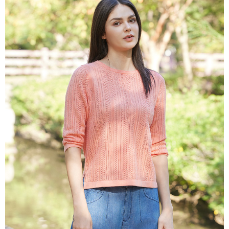
説明
一、 AFTEE代金後払いについて
ATM払い
1.お支払い方法でAFTEE代金後払いを選択すると、携帯電話認証ウィンド
ウが表示されます。
代金引換
2.SMSで認証してお支払い手続を進めてください。
3.注文するときのお支払いは不要です。商品はご指定の住所に配送されま
す。
配送方法
4.ご注文が完了すると、携帯に支払い通知のSMSが届きます。アプリ会員
の場合は、AFTEE アプリプッシュ通知が届きます。
全家超商取貨付款
5.商品受け取り時のお支払いは不要です。商品を確かめてから、SMSまた
配送毎にNT$100、NT$2,000以上で送料無料
はアプリの通知に従って、4大コンビニ、またはATM/オンラインバンキン
グでお支払いください。
付款後全家超商取貨
代金納付期限は最短で 14 日以内ですので、ご注意ください。AFTEE アプ
配送毎にNT$100、NT$2,000以上で送料無料
リをダウンロードして AFTEE 会員になるとお支払い期限を最長 45 日以内
まで延長できます。
7-11超商取貨付款
配送毎にNT$100、NT$2,000以上で送料無料
お支払期限は、ショップが請求した期日と、AFTEEで延長できる日数をも
とに計算されます。AFTEEで注文すると、商品を受け取るまで支払い期限
付款後7-11超商取貨
を延長できますが、商品を期限内に受け取れない場合があります（例：予
約商品や商品到着日が比較的遅い商品）。そのため、商品到着の有無に関
配送毎にNT$100、NT$2,000以上で送料無料
わらず、AFTEEで指定された期限内にお支払いください。
新竹物流宅配
二、支払い限度額
配送毎にNT$100、NT$2,000以上で送料無料
1.初回 AFTEEを ご利用の際に、認証結果及び当社の審査の結果に基づ