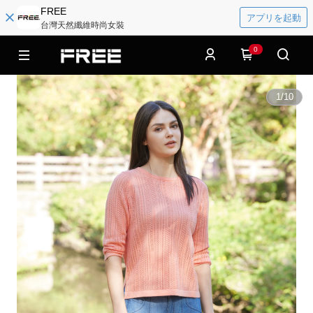
FREE
アプリを起動
台灣天然纖維時尚女裝
0
1
/
10