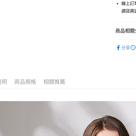
上海商
線上訂
華南商
臺灣中
國泰世
LINE Pay
上海商
調貨將
匯豐（
臺灣中
國泰世
聯邦商
匯豐（
Apple Pay
臺灣中
元大商
聯邦商
匯豐（
商品相關分
玉山商
街口支付
元大商
聯邦商
台新國
玉山商
元大商
New in
台灣樂
悠遊付
台新國
分享
玉山商
台灣樂
人氣商品
台新國
Google Pa
台灣樂
【外套/大
全盈+PAY
主題推薦
AFTEE先
說明
商品規格
相關推薦
主題推薦
相關說明
【關於「A
ATM付款
AFTEE
便利好安
貨到付款
１．簡單
２．便利
３．安心
運送方式
【「AFT
１．於結帳