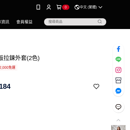
0
中文 (繁體)
市資訊
會員權益
版拉鍊外套(2色)
2,000免運
184