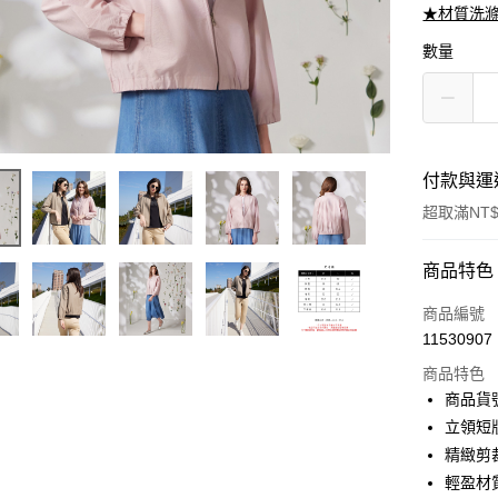
★材質洗
數量
付款與運
超取滿NT$
付款方式
商品特色
信用卡一
商品編號
11530907
信用卡分
商品特色
3 期 
商品貨號
6 期 
合作金
立領短
華南商
12 期
精緻剪
合作金
上海商
華南商
輕盈材
合作金
超商取貨
國泰世