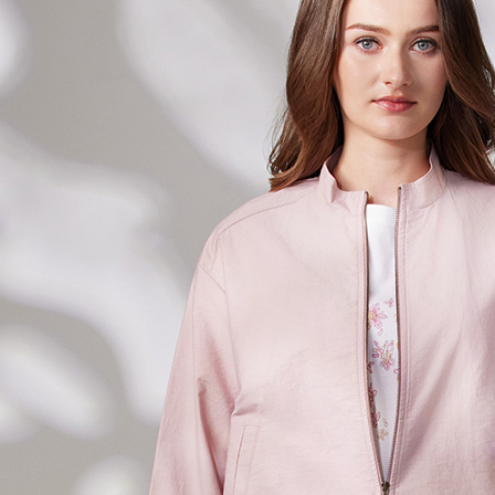
全家超商
付」結帳
每筆NT$1
２．訂單
３．收到繳
／ATM／
付款後全
※ 請注意
每筆NT$1
絡購買商品
先享後付
7-11超
※ 交易是
是否繳費成
每筆NT$1
付客戶支
付款後7-
【注意事
每筆NT$1
１．透過由
交易，需
新竹物流
求債權轉
２．關於
每筆NT$1
https://aft
３．未成
付款後門
「AFTE
免運費
任。
４．使用「
貨到付款
即時審查
結果請求
每筆NT$1
５．嚴禁
形，恩沛