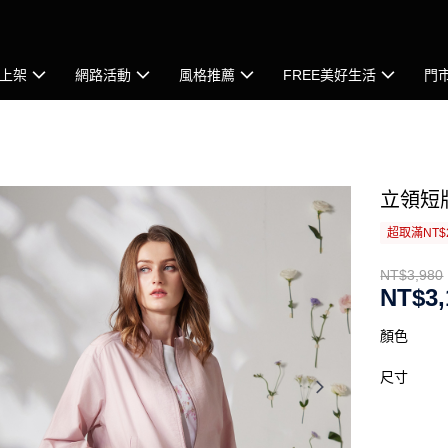
上架
網路活動
風格推薦
FREE美好生活
門
立領短
超取滿NT$
NT$3,980
NT$3,
顏色
尺寸