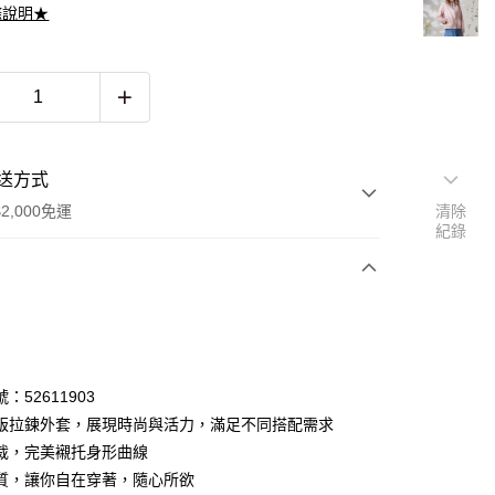
滌說明★
送方式
2,000免運
清除
紀錄
次付款
期付款
0 利率 每期
NT$1,061
21家銀行
：52611903
0 利率 每期
NT$530
21家銀行
庫商業銀行
第一商業銀行
版拉鍊外套，展現時尚與活力，滿足不同搭配需求
業銀行
彰化商業銀行
 0 利率 每期
NT$265
21家銀行
裁，完美襯托身形曲線
庫商業銀行
第一商業銀行
業儲蓄銀行
台北富邦商業銀行
業銀行
彰化商業銀行
質，讓你自在穿著，隨心所欲
庫商業銀行
第一商業銀行
付款
華商業銀行
兆豐國際商業銀行