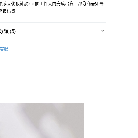
業儲蓄銀行
台北富邦商業銀行
單成立後預計於2-5個工作天內完成出貨，部分商品如需
業銀行
彰化商業銀行
小企業銀行
台中商業銀行
華商業銀行
兆豐國際商業銀行
業儲蓄銀行
台北富邦商業銀行
延長出貨
台灣）商業銀行
華泰商業銀行
小企業銀行
台中商業銀行
華商業銀行
兆豐國際商業銀行
業銀行
遠東國際商業銀行
台灣）商業銀行
華泰商業銀行
小企業銀行
台中商業銀行
業銀行
永豐商業銀行
業銀行
遠東國際商業銀行
台灣）商業銀行
華泰商業銀行
類 (5)
業銀行
星展（台灣）商業銀行
業銀行
永豐商業銀行
業銀行
遠東國際商業銀行
際商業銀行
中國信託商業銀行
業銀行
星展（台灣）商業銀行
業銀行
永豐商業銀行
26ss春夏最新單品▸ 20% off
天信用卡公司
際商業銀行
中國信託商業銀行
客服
業銀行
星展（台灣）商業銀行
天信用卡公司
推薦
際商業銀行
中國信託商業銀行
y
天信用卡公司
衣】
風衣│大衣
繽紛馬卡龍色系
享後付
都會系風格︱精選
FTEE先享後付」】
先享後付是「在收到商品之後才付款」的支付方式。 讓您購物簡單
心！
：不需註冊會員、不需綁卡、不需儲值。
：只要手機號碼，簡訊認證，即可結帳。
：先確認商品／服務後，再付款。
EE先享後付」結帳流程】
方式選擇「AFTEE先享後付」後，將跳轉至「AFTEE先享後