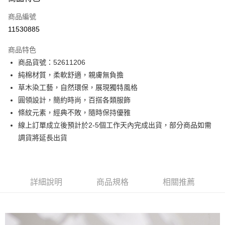
信用卡一次付款
商品編號
信用卡分期付款
11530885
3 期 0 利率 每期
NT$714
21家銀行
商品特色
6 期 0 利率 每期
NT$357
21家銀行
合作金庫商業銀行
第一商業銀行
商品貨號：52611206
華南商業銀行
彰化商業銀行
12 期 0 利率 每期
NT$178
21家銀行
合作金庫商業銀行
第一商業銀行
純棉材質，柔軟舒適，親膚無負擔
上海商業儲蓄銀行
台北富邦商業銀行
華南商業銀行
彰化商業銀行
合作金庫商業銀行
第一商業銀行
超商取貨付款
國泰世華商業銀行
兆豐國際商業銀行
草木染工藝，自然環保，展現獨特風格
上海商業儲蓄銀行
台北富邦商業銀行
華南商業銀行
彰化商業銀行
臺灣中小企業銀行
台中商業銀行
圓領設計，簡約時尚，百搭各類服飾
國泰世華商業銀行
兆豐國際商業銀行
LINE Pay
上海商業儲蓄銀行
台北富邦商業銀行
匯豐（台灣）商業銀行
華泰商業銀行
臺灣中小企業銀行
台中商業銀行
條紋元素，經典不敗，隨時保持優雅
國泰世華商業銀行
兆豐國際商業銀行
聯邦商業銀行
遠東國際商業銀行
匯豐（台灣）商業銀行
華泰商業銀行
Apple Pay
線上訂單成立後預計於2-5個工作天內完成出貨，部分商品如需
臺灣中小企業銀行
台中商業銀行
元大商業銀行
永豐商業銀行
聯邦商業銀行
遠東國際商業銀行
匯豐（台灣）商業銀行
華泰商業銀行
調貨將延長出貨
玉山商業銀行
星展（台灣）商業銀行
街口支付
元大商業銀行
永豐商業銀行
聯邦商業銀行
遠東國際商業銀行
台新國際商業銀行
中國信託商業銀行
玉山商業銀行
星展（台灣）商業銀行
元大商業銀行
永豐商業銀行
台灣樂天信用卡公司
悠遊付
台新國際商業銀行
中國信託商業銀行
玉山商業銀行
星展（台灣）商業銀行
台灣樂天信用卡公司
台新國際商業銀行
中國信託商業銀行
Google Pay
詳細說明
商品規格
相關推薦
台灣樂天信用卡公司
全盈+PAY
AFTEE先享後付