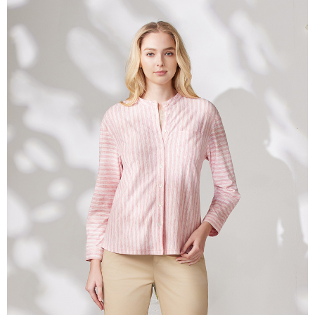
相關說明
【關於「AFTEE先享後付」】
ATM付款
AFTEE先享後付是「在收到商品之後才付款」的支付方式。 讓您購物簡單
便利好安心！
貨到付款
１．簡單：不需註冊會員、不需綁卡、不需儲值。
２．便利：只要手機號碼，簡訊認證，即可結帳。
３．安心：先確認商品／服務後，再付款。
運送方式
【「AFTEE先享後付」結帳流程】
全家超商取貨付款
１．於結帳方式選擇「AFTEE先享後付」後，將跳轉至「AFTEE先享後付」
每筆NT$100，滿NT$2,000(含以上)免運費
結帳頁面，進行簡訊認證並確認金額後，即可完成結帳。
２．訂單成立數日內，您將收到繳費通知簡訊。
付款後全家超商取貨
３．收到繳費通知簡訊後14天內，點擊此簡訊中的連結，可透過四大超商／
ATM／網路銀行／等多元方式進行付款，方視為交易完成。
每筆NT$100，滿NT$2,000(含以上)免運費
※ 請注意：結帳手續完成當下不需立刻繳費，但若您需要取消訂單，請聯絡
購買商品的店家。未經商家同意取消之訂單仍視為有效，需透過AFTEE先享
7-11超商取貨付款
後付繳納相關費用。
每筆NT$100，滿NT$2,000(含以上)免運費
※ 交易是否成功請以「AFTEE先享後付 」之結帳頁面顯示為準，若有關於
是否繳費成功／繳費後需取消欲退款等相關疑問，請聯繫「AFTEE先享後付
客戶支援中心」
https://netprotections.freshdesk.com/support/home
付款後7-11超商取貨
每筆NT$100，滿NT$2,000(含以上)免運費
【注意事項】
１．透過由恩沛科技股份有限公司提供之「AFTEE先享後付」服務完成之交
新竹物流宅配
易，需依本服務之必要範圍內提供個人資料，並將交易相關給付款項請求債
權轉讓予恩沛科技股份有限公司。