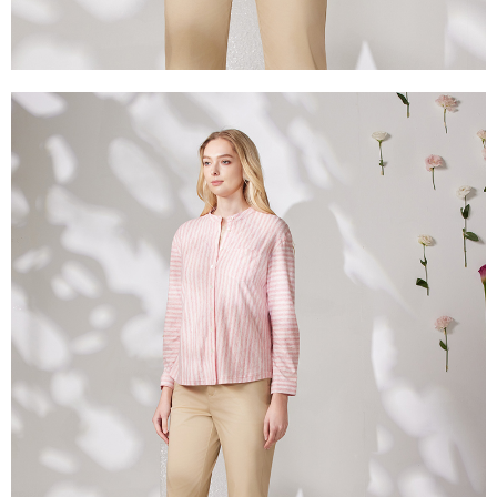
每筆NT$100，滿NT$2,000(含以上)免運費
２．關於個人資料處理事宜，請瀏覽以下網址：
https://aftee.tw/terms/#terms3
付款後門市自取
３．未成年的使用者請事先徵得法定代理人或監護人之同意方可使用
免運費
「AFTEE先享後付」，若未經同意申辦者引起之損失，本公司不負相關責
任。
貨到付款
４．使用「AFTEE先享後付」時，將依據個別帳號之用戶狀況，依本公司即
時審查核予不同之上限額度；若仍有額度不足之情形，本公司將視審查結果
每筆NT$100，滿NT$2,000(含以上)免運費
請求用戶進行身份認證。
５．嚴禁一人註冊多個帳號或使用他人資訊註冊。若發現惡意使用之情形，
恩沛科技股份有限公司將有權停止該用戶之使用額度並採取法律行動。