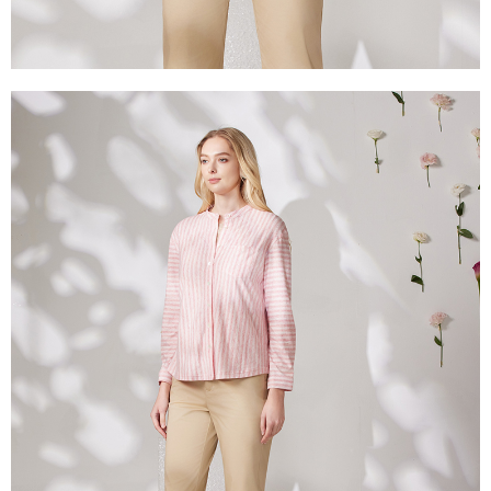
每筆NT$100，滿NT$2,000(含以上)免運費
２．關於個人資料處理事宜，請瀏覽以下網址：
https://aftee.tw/terms/#terms3
付款後門市自取
３．未成年的使用者請事先徵得法定代理人或監護人之同意方可使用
免運費
「AFTEE先享後付」，若未經同意申辦者引起之損失，本公司不負相關責
任。
貨到付款
４．使用「AFTEE先享後付」時，將依據個別帳號之用戶狀況，依本公司即
時審查核予不同之上限額度；若仍有額度不足之情形，本公司將視審查結果
每筆NT$100，滿NT$2,000(含以上)免運費
請求用戶進行身份認證。
５．嚴禁一人註冊多個帳號或使用他人資訊註冊。若發現惡意使用之情形，
恩沛科技股份有限公司將有權停止該用戶之使用額度並採取法律行動。