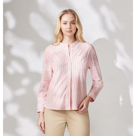
相關說明
【關於「AFTEE先享後付」】
ATM付款
AFTEE先享後付是「在收到商品之後才付款」的支付方式。 讓您購物簡單
便利好安心！
貨到付款
１．簡單：不需註冊會員、不需綁卡、不需儲值。
２．便利：只要手機號碼，簡訊認證，即可結帳。
３．安心：先確認商品／服務後，再付款。
運送方式
【「AFTEE先享後付」結帳流程】
全家超商取貨付款
１．於結帳方式選擇「AFTEE先享後付」後，將跳轉至「AFTEE先享後付」
每筆NT$100，滿NT$2,000(含以上)免運費
結帳頁面，進行簡訊認證並確認金額後，即可完成結帳。
２．訂單成立數日內，您將收到繳費通知簡訊。
付款後全家超商取貨
３．收到繳費通知簡訊後14天內，點擊此簡訊中的連結，可透過四大超商／
ATM／網路銀行／等多元方式進行付款，方視為交易完成。
每筆NT$100，滿NT$2,000(含以上)免運費
※ 請注意：結帳手續完成當下不需立刻繳費，但若您需要取消訂單，請聯絡
購買商品的店家。未經商家同意取消之訂單仍視為有效，需透過AFTEE先享
7-11超商取貨付款
後付繳納相關費用。
每筆NT$100，滿NT$2,000(含以上)免運費
※ 交易是否成功請以「AFTEE先享後付 」之結帳頁面顯示為準，若有關於
是否繳費成功／繳費後需取消欲退款等相關疑問，請聯繫「AFTEE先享後付
客戶支援中心」
https://netprotections.freshdesk.com/support/home
付款後7-11超商取貨
每筆NT$100，滿NT$2,000(含以上)免運費
【注意事項】
１．透過由恩沛科技股份有限公司提供之「AFTEE先享後付」服務完成之交
新竹物流宅配
易，需依本服務之必要範圍內提供個人資料，並將交易相關給付款項請求債
權轉讓予恩沛科技股份有限公司。