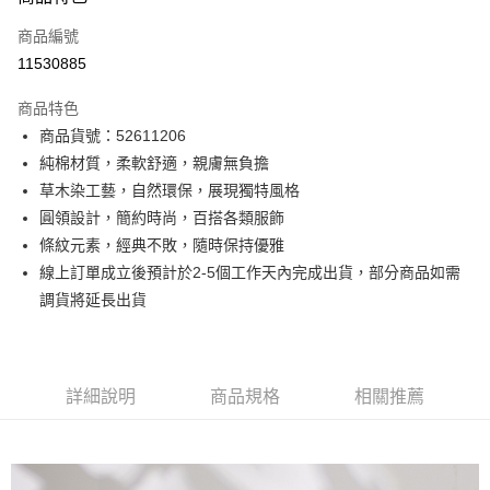
信用卡一次付款
商品編號
信用卡分期付款
11530885
3 期 0 利率 每期
NT$714
21家銀行
商品特色
6 期 0 利率 每期
NT$357
21家銀行
合作金庫商業銀行
第一商業銀行
商品貨號：52611206
華南商業銀行
彰化商業銀行
12 期 0 利率 每期
NT$178
21家銀行
合作金庫商業銀行
第一商業銀行
純棉材質，柔軟舒適，親膚無負擔
上海商業儲蓄銀行
台北富邦商業銀行
華南商業銀行
彰化商業銀行
合作金庫商業銀行
第一商業銀行
超商取貨付款
國泰世華商業銀行
兆豐國際商業銀行
草木染工藝，自然環保，展現獨特風格
上海商業儲蓄銀行
台北富邦商業銀行
華南商業銀行
彰化商業銀行
臺灣中小企業銀行
台中商業銀行
圓領設計，簡約時尚，百搭各類服飾
國泰世華商業銀行
兆豐國際商業銀行
LINE Pay
上海商業儲蓄銀行
台北富邦商業銀行
匯豐（台灣）商業銀行
華泰商業銀行
臺灣中小企業銀行
台中商業銀行
條紋元素，經典不敗，隨時保持優雅
國泰世華商業銀行
兆豐國際商業銀行
聯邦商業銀行
遠東國際商業銀行
匯豐（台灣）商業銀行
華泰商業銀行
Apple Pay
線上訂單成立後預計於2-5個工作天內完成出貨，部分商品如需
臺灣中小企業銀行
台中商業銀行
元大商業銀行
永豐商業銀行
聯邦商業銀行
遠東國際商業銀行
匯豐（台灣）商業銀行
華泰商業銀行
調貨將延長出貨
玉山商業銀行
星展（台灣）商業銀行
街口支付
元大商業銀行
永豐商業銀行
聯邦商業銀行
遠東國際商業銀行
台新國際商業銀行
中國信託商業銀行
玉山商業銀行
星展（台灣）商業銀行
元大商業銀行
永豐商業銀行
台灣樂天信用卡公司
悠遊付
台新國際商業銀行
中國信託商業銀行
玉山商業銀行
星展（台灣）商業銀行
台灣樂天信用卡公司
台新國際商業銀行
中國信託商業銀行
Google Pay
詳細說明
商品規格
相關推薦
台灣樂天信用卡公司
全盈+PAY
AFTEE先享後付