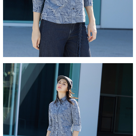
每筆NT$100，滿NT$2,000(含以上)免運費
２．關於個人資料處理事宜，請瀏覽以下網址：
https://aftee.tw/terms/#terms3
付款後門市自取
３．未成年的使用者請事先徵得法定代理人或監護人之同意方可使用
免運費
「AFTEE先享後付」，若未經同意申辦者引起之損失，本公司不負相關責
任。
貨到付款
４．使用「AFTEE先享後付」時，將依據個別帳號之用戶狀況，依本公司即
時審查核予不同之上限額度；若仍有額度不足之情形，本公司將視審查結果
每筆NT$100，滿NT$2,000(含以上)免運費
請求用戶進行身份認證。
５．嚴禁一人註冊多個帳號或使用他人資訊註冊。若發現惡意使用之情形，
恩沛科技股份有限公司將有權停止該用戶之使用額度並採取法律行動。