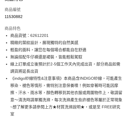
信用卡一次付款
商品編號
信用卡分期付款
11530882
3 期 0 利率 每期
NT$1,141
21家銀行
商品特色
6 期 0 利率 每期
NT$570
21家銀行
合作金庫商業銀行
第一商業銀行
商品貨號：62612201
華南商業銀行
彰化商業銀行
12 期 0 利率 每期
NT$285
21家銀行
合作金庫商業銀行
第一商業銀行
精緻的葉紋設計，展現獨特的自然美感
上海商業儲蓄銀行
台北富邦商業銀行
華南商業銀行
彰化商業銀行
合作金庫商業銀行
第一商業銀行
超商取貨付款
國泰世華商業銀行
兆豐國際商業銀行
輕盈的面料，讓您在每個場合都能自在舒適
上海商業儲蓄銀行
台北富邦商業銀行
華南商業銀行
彰化商業銀行
臺灣中小企業銀行
台中商業銀行
無論搭配牛仔褲還是裙裝，皆能輕鬆駕馭
國泰世華商業銀行
兆豐國際商業銀行
LINE Pay
上海商業儲蓄銀行
台北富邦商業銀行
匯豐（台灣）商業銀行
華泰商業銀行
臺灣中小企業銀行
台中商業銀行
線上訂單成立後預計於2-5個工作天內完成出貨，部分商品如需
國泰世華商業銀行
兆豐國際商業銀行
聯邦商業銀行
遠東國際商業銀行
匯豐（台灣）商業銀行
華泰商業銀行
Apple Pay
調貨將延長出貨
臺灣中小企業銀行
台中商業銀行
元大商業銀行
永豐商業銀行
聯邦商業銀行
遠東國際商業銀行
匯豐（台灣）商業銀行
華泰商業銀行
《indigo紗線特性&注意事項》本商品含INDIGO紗線，可能產生
玉山商業銀行
星展（台灣）商業銀行
街口支付
元大商業銀行
永豐商業銀行
聯邦商業銀行
遠東國際商業銀行
移染、褪色等情形，需特別注意保養噢！例如穿著時可能因摩
台新國際商業銀行
中國信託商業銀行
玉山商業銀行
星展（台灣）商業銀行
元大商業銀行
永豐商業銀行
台灣樂天信用卡公司
悠遊付
擦、汗水、雨水等，顏色轉移到其他衣服或周圍物件上，敬請留
台新國際商業銀行
中國信託商業銀行
玉山商業銀行
星展（台灣）商業銀行
意～清洗時請單獨洗滌，每次洗滌產生些許褪色等屬於正常現象
台灣樂天信用卡公司
台新國際商業銀行
中國信託商業銀行
Google Pay
~想了解更多請參閱上方★材質洗滌說明★，或是至 FREE研究
台灣樂天信用卡公司
全盈+PAY
室
AFTEE先享後付