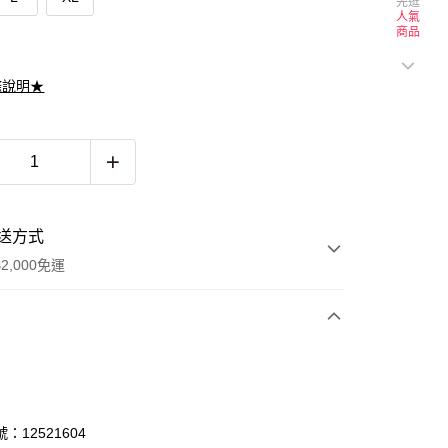
先逛
人氣
商品
滌說明★
送方式
2,000免運
次付款
期付款
0 利率 每期
NT$1,260
21家銀行
：12521604