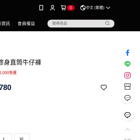
0
中文 (繁體)
市資訊
會員權益
修身直筒牛仔褲
2,000免運
780
L
XL