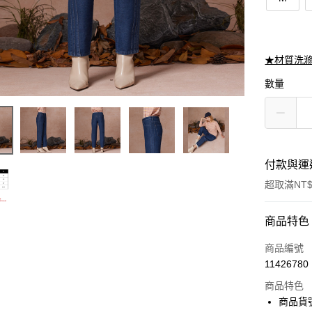
★材質洗
數量
付款與運
超取滿NT$
付款方式
商品特色
信用卡一
商品編號
11426780
信用卡分
商品特色
3 期 
商品貨號