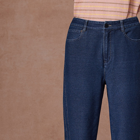
３．安心
運送方式
【「AFT
１．於結帳
全家超商
付」結帳
每筆NT$1
２．訂單
３．收到繳
／ATM／
付款後全
※ 請注意
每筆NT$1
絡購買商品
先享後付
7-11超
※ 交易是
是否繳費成
每筆NT$1
付客戶支
付款後7-
【注意事
每筆NT$1
１．透過由
交易，需
新竹物流
求債權轉
２．關於
每筆NT$1
https://aft
３．未成
付款後門
「AFTE
免運費
任。
４．使用「