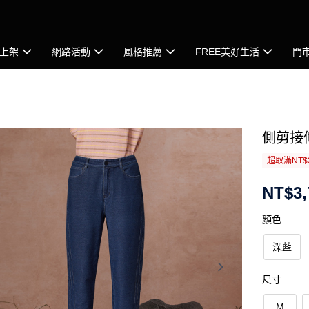
上架
網路活動
風格推薦
FREE美好生活
門
側剪接
超取滿NT$
NT$3,
顏色
深藍
尺寸
M