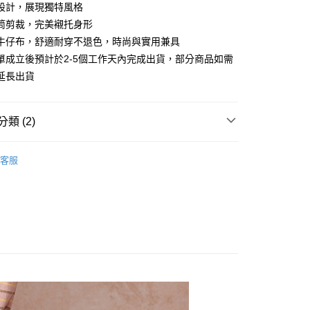
0 利率 每期
NT$630
21家銀行
庫商業銀行
第一商業銀行
設計，展現獨特風格
業銀行
彰化商業銀行
 0 利率 每期
NT$315
21家銀行
筒剪裁，完美襯托身形
庫商業銀行
第一商業銀行
業儲蓄銀行
台北富邦商業銀行
業銀行
彰化商業銀行
牛仔布，舒適耐穿不退色，時尚與實用兼具
庫商業銀行
第一商業銀行
付款
華商業銀行
兆豐國際商業銀行
業儲蓄銀行
台北富邦商業銀行
單成立後預計於2-5個工作天內完成出貨，部分商品如需
業銀行
彰化商業銀行
小企業銀行
台中商業銀行
華商業銀行
兆豐國際商業銀行
業儲蓄銀行
台北富邦商業銀行
延長出貨
台灣）商業銀行
華泰商業銀行
小企業銀行
台中商業銀行
華商業銀行
兆豐國際商業銀行
業銀行
遠東國際商業銀行
台灣）商業銀行
華泰商業銀行
小企業銀行
台中商業銀行
業銀行
永豐商業銀行
業銀行
遠東國際商業銀行
台灣）商業銀行
華泰商業銀行
類 (2)
業銀行
星展（台灣）商業銀行
業銀行
永豐商業銀行
業銀行
遠東國際商業銀行
際商業銀行
中國信託商業銀行
業銀行
星展（台灣）商業銀行
業銀行
永豐商業銀行
長褲
天信用卡公司
際商業銀行
中國信託商業銀行
客服
業銀行
星展（台灣）商業銀行
天信用卡公司
牛仔褲
際商業銀行
中國信託商業銀行
y
天信用卡公司
享後付
FTEE先享後付」】
先享後付是「在收到商品之後才付款」的支付方式。 讓您購物簡單
心！
：不需註冊會員、不需綁卡、不需儲值。
：只要手機號碼，簡訊認證，即可結帳。