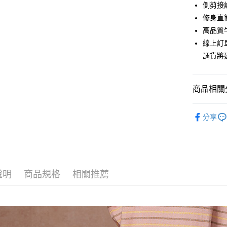
6 期 
合作金
側剪接
華南商
12 期
修身直
合作金
上海商
華南商
高品質
合作金
超商取貨
國泰世
上海商
線上訂
華南商
臺灣中
國泰世
LINE Pay
上海商
調貨將
匯豐（
臺灣中
國泰世
聯邦商
匯豐（
Apple Pay
臺灣中
元大商
聯邦商
匯豐（
商品相關分
玉山商
街口支付
元大商
聯邦商
台新國
玉山商
元大商
【下著】
台灣樂
悠遊付
台新國
分享
玉山商
台灣樂
【下著】
台新國
Google Pa
台灣樂
全盈+PAY
AFTEE先
說明
商品規格
相關推薦
相關說明
【關於「A
ATM付款
AFTEE
便利好安
貨到付款
１．簡單
２．便利