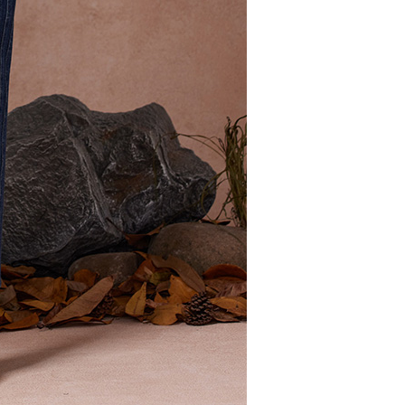
核予不同之上限額度；若仍有額度不足之情形，本公司將視審查
用戶進行身份認證。
00，滿NT$2,000(含以上)免運費
一人註冊多個帳號或使用他人資訊註冊。若發現惡意使用之情
科技股份有限公司將有權停止該用戶之使用額度並採取法律行