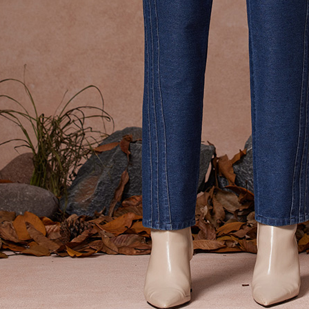
貨到付款
即時審查
結果請求
每筆NT$1
５．嚴禁
形，恩沛
動。